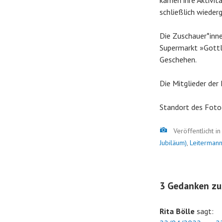
kamen ihre Aktivit
schließlich wieder
Die Zuschauer*inne
Supermarkt »Gottli
Geschehen.
Die Mitglieder der
Standort des Foto
Bild
Veröffentlicht i
Jubiläum)
,
Leitermann
3 Gedanken zu
Rita Bölle
sagt: