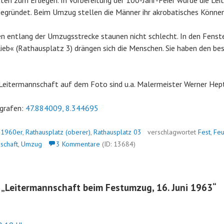
äten zum Erliegen. In Vorbereitung der 100-Jahr-Feier wurde die Le
gegründet. Beim Umzug stellen die Männer ihr akrobatisches Könne
n entlang der Umzugsstrecke staunen nicht schlecht. In den Fenst
eb« (Rathausplatz 3) drängen sich die Menschen. Sie haben den bes
 Leitermannschaft auf dem Foto sind u.a. Malermeister Werner Hep
grafen:
47.884009, 8.344695
n
1960er
,
Rathausplatz (oberer)
,
Rathausplatz 03
verschlagwortet
Fest
,
Feu
schaft
,
Umzug
3 Kommentare
(ID: 13684)
 „
Leitermannschaft beim Festumzug, 16. Juni 1963
“