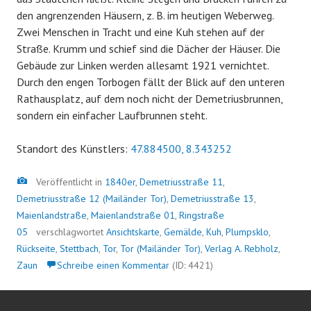
den angrenzenden Häusern, z. B. im heutigen Weberweg.
Zwei Menschen in Tracht und eine Kuh stehen auf der
Straße. Krumm und schief sind die Dächer der Häuser. Die
Gebäude zur Linken werden allesamt 1921 vernichtet.
Durch den engen Torbogen fällt der Blick auf den unteren
Rathausplatz, auf dem noch nicht der Demetriusbrunnen,
sondern ein einfacher Laufbrunnen steht.
Standort des Künstlers:
47.884500, 8.343252
Bild
Veröffentlicht in
1840er
,
Demetriusstraße 11
,
Demetriusstraße 12 (Mailänder Tor)
,
Demetriusstraße 13
,
Maienlandstraße
,
Maienlandstraße 01
,
Ringstraße
05
verschlagwortet
Ansichtskarte
,
Gemälde
,
Kuh
,
Plumpsklo
,
Rückseite
,
Stettbach
,
Tor
,
Tor (Mailänder Tor)
,
Verlag A. Rebholz
,
Zaun
Schreibe einen Kommentar
(ID: 4421)