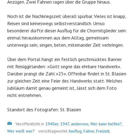
Anzügen. Zwei Fahnen ragen über die Gruppe hinaus.
Noch ist die Nachkriegszeit überall spürbar. Vieles ist knapp,
Reisen sind keineswegs selbstverständlich. Umso
besonderer dürfte dieser Ausflug für die Chormitglieder sein:
einmal herauskommen aus dem Alltag, gemeinsam
unterwegs sein, singen, beten, miteinander Zeit verbringen.
Über dem Portal hängt ein festlich geschmücktes Banner
mit Reisiggirlanden: »Gott segne das ehrbare Handwerk«.
Darüber prangt die Zahl »25«. Offenbar findet in St. Blasien
zur gleichen Zeit eine Feier des Handwerks statt. Welches
Jubiläum damit genau gemeint ist, lässt sich dem Foto
nicht entnehmen.
Standort des Fotografen: St. Blasien
Bild
Veröffentlicht in
1940er
,
1947
,
anderswo
,
Wer kann helfen?
,
Wer weiß wer?
verschlagwortet
Ausflug
,
Fahne
,
Freizeit
,