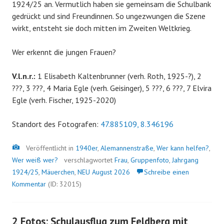
1924/25 an. Vermutlich haben sie gemeinsam die Schulbank
gedrückt und sind Freundinnen. So ungezwungen die Szene
wirkt, entsteht sie doch mitten im Zweiten Weltkrieg.
Wer erkennt die jungen Frauen?
V.l.n.r.:
1 Elisabeth Kaltenbrunner (verh. Roth, 1925-?), 2
???, 3 ???, 4 Maria Egle (verh. Geisinger), 5 ???, 6 ???, 7 Elvira
Egle (verh. Fischer, 1925-2020)
Standort des Fotografen:
47.885109, 8.346196
Bild
Veröffentlicht in
1940er
,
Alemannenstraße
,
Wer kann helfen?
,
Wer weiß wer?
verschlagwortet
Frau
,
Gruppenfoto
,
Jahrgang
1924/25
,
Mäuerchen
,
NEU August 2026
Schreibe einen
Kommentar
(ID: 32015)
2 Fotos: Schulausflug zum Feldberg mit