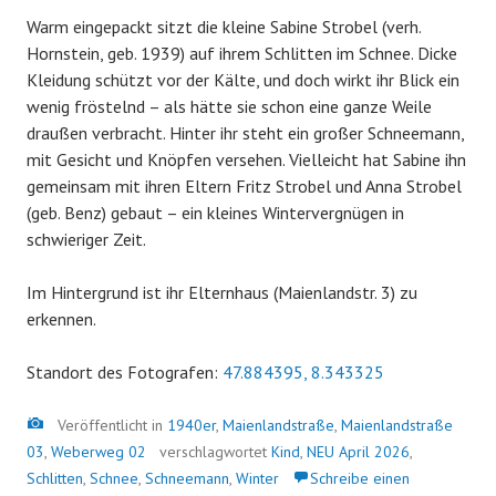
Warm eingepackt sitzt die kleine Sabine Strobel (verh.
Hornstein, geb. 1939) auf ihrem Schlitten im Schnee. Dicke
Kleidung schützt vor der Kälte, und doch wirkt ihr Blick ein
wenig fröstelnd – als hätte sie schon eine ganze Weile
draußen verbracht. Hinter ihr steht ein großer Schneemann,
mit Gesicht und Knöpfen versehen. Vielleicht hat Sabine ihn
gemeinsam mit ihren Eltern Fritz Strobel und Anna Strobel
(geb. Benz) gebaut – ein kleines Wintervergnügen in
schwieriger Zeit.
Im Hintergrund ist ihr Elternhaus (Maienlandstr. 3) zu
erkennen.
Standort des Fotografen:
47.884395, 8.343325
Bild
Veröffentlicht in
1940er
,
Maienlandstraße
,
Maienlandstraße
03
,
Weberweg 02
verschlagwortet
Kind
,
NEU April 2026
,
Schlitten
,
Schnee
,
Schneemann
,
Winter
Schreibe einen