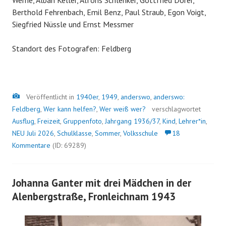
Werne, Alban Keller, Alfons Schlenker, Gottfried Dorer,
Berthold Fehrenbach, Emil Benz, Paul Straub, Egon Voigt,
Siegfried Nüssle und Ernst Messmer
Standort des Fotografen: Feldberg
Bild
Veröffentlicht in
1940er
,
1949
,
anderswo
,
anderswo:
Feldberg
,
Wer kann helfen?
,
Wer weiß wer?
verschlagwortet
Ausflug
,
Freizeit
,
Gruppenfoto
,
Jahrgang 1936/37
,
Kind
,
Lehrer*in
,
NEU Juli 2026
,
Schulklasse
,
Sommer
,
Volksschule
18
Kommentare
(ID: 69289)
Johanna Ganter mit drei Mädchen in der
Alenbergstraße, Fronleichnam 1943