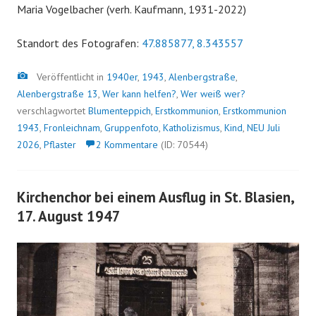
Maria Vogelbacher (verh. Kaufmann, 1931-2022)
Standort des Fotografen:
47.885877, 8.343557
Bild
Veröffentlicht in
1940er
,
1943
,
Alenbergstraße
,
Alenbergstraße 13
,
Wer kann helfen?
,
Wer weiß wer?
verschlagwortet
Blumenteppich
,
Erstkommunion
,
Erstkommunion
1943
,
Fronleichnam
,
Gruppenfoto
,
Katholizismus
,
Kind
,
NEU Juli
2026
,
Pflaster
2 Kommentare
(ID: 70544)
Kirchenchor bei einem Ausflug in St. Blasien,
17. August 1947