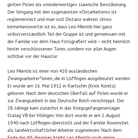
gelten Polen als »minderwertige« slawische Bevölkerung.
Der Umgang mit den sogenannten »Ostarbeitern« ist
reglementiert und man soll Distanz wahren. Umso
bemerkenswerter ist es, dass Leo Mientki hier ganz
selbstverständlich Teil der Gruppe ist und gemeinsam mit
der Familie vor dem Haus fotografiert wird – nicht heimlich
hinter verschlossenen Türen, sondern vor aller Augen
sichtbar vor der Haustür.
Leo Mientki ist einer von 420 ausländischen
Zwangsarbeiter*innen, die in Löffingen ausgebeutet werden.
Er wurde am 16. Mai 1912 in Kartschin (Kreis Konitz)
geboren. Nach dem deutschen Überfall auf Polen wurde er
zur Zwangsarbeit in das Deutsche Reich verschleppt. Der
28-Jährige kam zunächst in das Kriegsgefangenenlager
Stalag VB bei Villingen. Von dort wurde er am 1. August
1940 nach Löffingen überstellt und der Familie Rosenstiel
als landwirtschaftlicher Arbeiter zugewiesen. Nach dem
Ende des NS-Regimes bleibt Leo Mientki noch einige