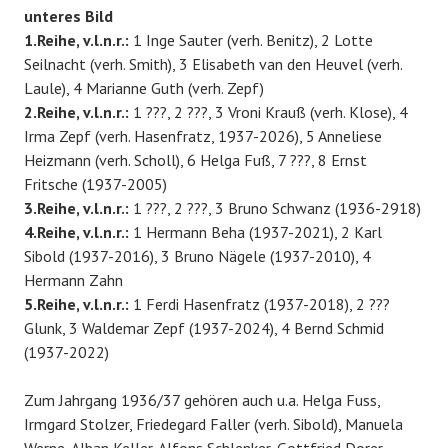
unteres Bild
1.Reihe, v.l.n.r.:
1 Inge Sauter (verh. Benitz), 2 Lotte
Seilnacht (verh. Smith), 3 Elisabeth van den Heuvel (verh.
Laule), 4 Marianne Guth (verh. Zepf)
2.Reihe, v.l.n.r.:
1 ???, 2 ???, 3 Vroni Krauß (verh. Klose), 4
Irma Zepf (verh. Hasenfratz, 1937-2026), 5 Anneliese
Heizmann (verh. Scholl), 6 Helga Fuß, 7 ???, 8 Ernst
Fritsche (1937-2005)
3.Reihe, v.l.n.r.:
1 ???, 2 ???, 3 Bruno Schwanz (1936-2918)
4.Reihe, v.l.n.r.:
1 Hermann Beha (1937-2021), 2 Karl
Sibold (1937-2016), 3 Bruno Nägele (1937-2010), 4
Hermann Zahn
5.Reihe, v.l.n.r.:
1 Ferdi Hasenfratz (1937-2018), 2 ???
Glunk, 3 Waldemar Zepf (1937-2024), 4 Bernd Schmid
(1937-2022)
Zum Jahrgang 1936/37 gehören auch u.a. Helga Fuss,
Irmgard Stolzer, Friedegard Faller (verh. Sibold), Manuela