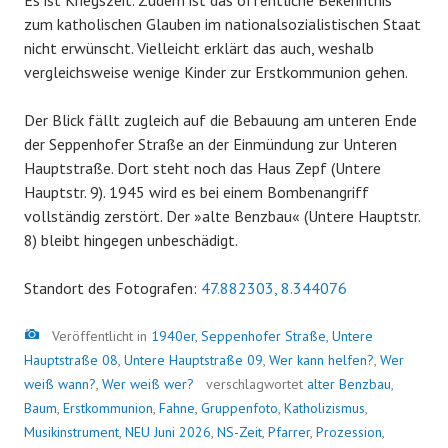
Es ist Kriegszeit. Zudem ist das öffentliche Bekenntnis
zum katholischen Glauben im nationalsozialistischen Staat
nicht erwünscht. Vielleicht erklärt das auch, weshalb
vergleichsweise wenige Kinder zur Erstkommunion gehen.
Der Blick fällt zugleich auf die Bebauung am unteren Ende
der Seppenhofer Straße an der Einmündung zur Unteren
Hauptstraße. Dort steht noch das Haus Zepf (Untere
Hauptstr. 9). 1945 wird es bei einem Bombenangriff
vollständig zerstört. Der »alte Benzbau« (Untere Hauptstr.
8) bleibt hingegen unbeschädigt.
Standort des Fotografen:
47.882303, 8.344076
Bild
Veröffentlicht in
1940er
,
Seppenhofer Straße
,
Untere
Hauptstraße 08
,
Untere Hauptstraße 09
,
Wer kann helfen?
,
Wer
weiß wann?
,
Wer weiß wer?
verschlagwortet
alter Benzbau
,
Baum
,
Erstkommunion
,
Fahne
,
Gruppenfoto
,
Katholizismus
,
Musikinstrument
,
NEU Juni 2026
,
NS-Zeit
,
Pfarrer
,
Prozession
,