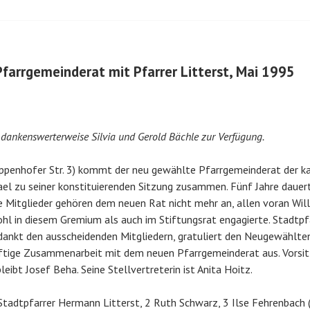
Pfarrgemeinderat mit Pfarrer Litterst, Mai 1995
n dankenswerterweise Silvia und Gerold Bächle zur Verfügung.
eppenhofer Str. 3) kommt der neu gewählte Pfarrgemeinderat der k
el zu seiner konstituierenden Sitzung zusammen. Fünf Jahre dauert
e Mitglieder gehören dem neuen Rat nicht mehr an, allen voran Willi
hl in diesem Gremium als auch im Stiftungsrat engagierte. Stadtp
ankt den ausscheidenden Mitgliedern, gratuliert den Neugewählten
nftige Zusammenarbeit mit dem neuen Pfarrgemeinderat aus. Vorsi
eibt Josef Beha. Seine Stellvertreterin ist Anita Hoitz.
tadtpfarrer Hermann Litterst, 2 Ruth Schwarz, 3 Ilse Fehrenbach (