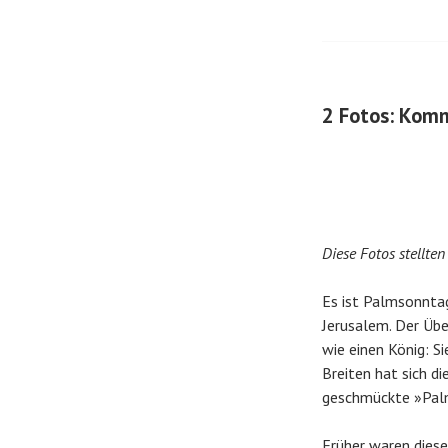
2 Fotos: Komm
Diese Fotos stellte
Es ist Palmsonntag
Jerusalem. Der Übe
wie einen König: S
Breiten hat sich d
geschmückte »Palme
Früher waren diese