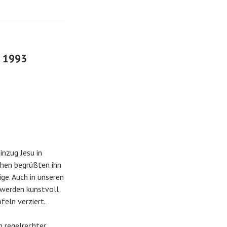
l 1993
inzug Jesu in
schen begrüßten ihn
ge. Auch in unseren
 werden kunstvoll
feln verziert.
n regelrechter