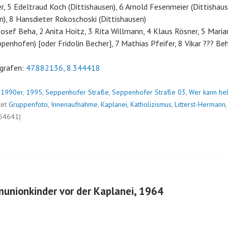
, 5 Edeltraud Koch (Dittishausen), 6 Arnold Fesenmeier (Dittishause
n), 8 Hansdieter Rokoschoski (Dittishausen)
osef Beha, 2 Anita Hoitz, 3 Rita Willmann, 4 Klaus Rösner, 5 Maria
penhofen) [oder Fridolin Becher], 7 Mathias Pfeifer, 8 Vikar ??? Be
grafen:
47.882136, 8.344418
n
1990er
,
1995
,
Seppenhofer Straße
,
Seppenhofer Straße 03
,
Wer kann he
tet
Gruppenfoto
,
Innenaufnahme
,
Kaplanei
,
Katholizismus
,
Litterst-Hermann
 64641)
unionkinder vor der Kaplanei, 1964