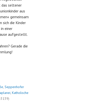
 das seltener
unionkinder aus
Palmen« gemeinsam
n sich die Kinder
in einer
ause aufgestellt.
ahren? Gerade die
ammlung!
ße
,
Seppenhofer
aplanei
,
Katholische
63139)