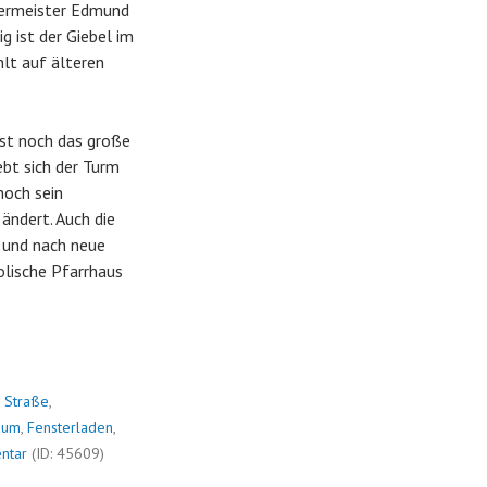
dermeister Edmund
g ist der Giebel im
lt auf älteren
ist noch das große
ebt sich der Turm
noch sein
ändert. Auch die
h und nach neue
olische Pfarrhaus
 Straße
,
aum
,
Fensterladen
,
ntar
(ID: 45609)