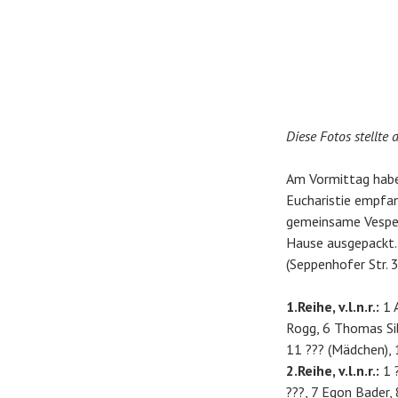
Diese Fotos stellte
Am Vormittag habe
Eucharistie empf
gemeinsame Vesper 
Hause ausgepackt. 
(Seppenhofer Str. 3
1.Reihe, v.l.n.r.:
1 A
Rogg, 6 Thomas Sib
11 ??? (Mädchen), 
2.Reihe, v.l.n.r.:
1 ?
???, 7 Egon Bader,