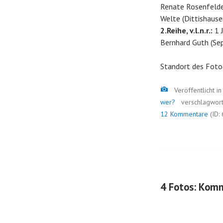
Renate Rosenfelder
Welte (Dittishause
2.Reihe, v.l.n.r.:
1 J
Bernhard Guth (Sep
Standort des Foto
Bild
Veröffentlicht i
wer?
verschlagwor
12 Kommentare
(ID:
4 Fotos: Komm