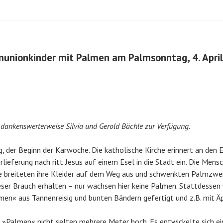
unionkinder mit Palmen am Palmsonntag, 4. Apri
n dankenswerterweise Silvia und Gerold Bächle zur Verfügung.
, der Beginn der Karwoche. Die katholische Kirche erinnert an den E
rlieferung nach ritt Jesus auf einem Esel in die Stadt ein. Die Men
ie breiteten ihre Kleider auf dem Weg aus und schwenkten Palmzwei
ieser Brauch erhalten – nur wachsen hier keine Palmen. Stattdessen
n« aus Tannenreisig und bunten Bändern gefertigt und z.B. mit Äp
 »Palmen« nicht selten mehrere Meter hoch. Es entwickelte sich ei