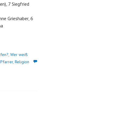
n), 7 Siegfried
nne Grieshaber, 6
ha
lfen?
,
Wer weiß
,
Pfarrer
,
Religion