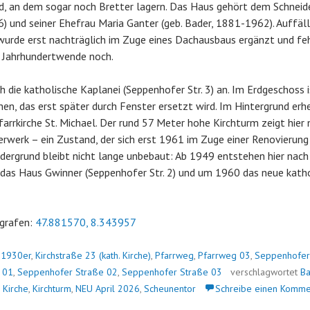
nd, an dem sogar noch Bretter lagern. Das Haus gehört dem Schnei
 und seiner Ehefrau Maria Ganter (geb. Bader, 1881-1962). Auffälli
urde erst nachträglich im Zuge eines Dachausbaus ergänzt und feh
 Jahrhundertwende noch.
ch die katholische Kaplanei (Seppenhofer Str. 3) an. Im Erdgeschoss 
en, das erst später durch Fenster ersetzt wird. Im Hintergrund erh
farrkirche St. Michael. Der rund 57 Meter hohe Kirchturm zeigt hier 
werk – ein Zustand, der sich erst 1961 im Zuge einer Renovierung 
rdergrund bleibt nicht lange unbebaut: Ab 1949 entstehen hier nac
 das Haus Gwinner (Seppenhofer Str. 2) und um 1960 das neue kath
grafen:
47.881570, 8.343957
n
1930er
,
Kirchstraße 23 (kath. Kirche)
,
Pfarrweg
,
Pfarrweg 03
,
Seppenhofer
 01
,
Seppenhofer Straße 02
,
Seppenhofer Straße 03
verschlagwortet
B
 Kirche
,
Kirchturm
,
NEU April 2026
,
Scheunentor
Schreibe einen Komme