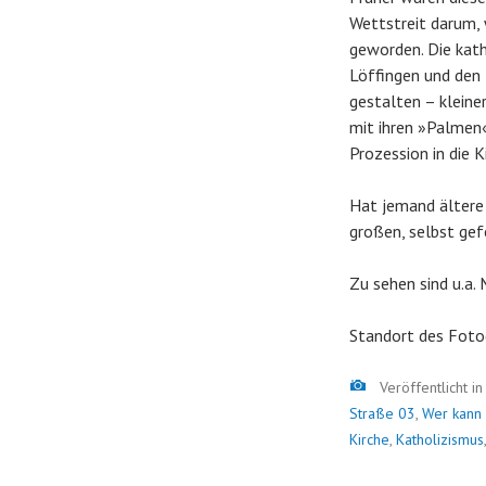
Wettstreit darum,
geworden. Die kath
Löffingen und den
gestalten – kleiner
mit ihren »Palmen«
Prozession in die 
Hat jemand ältere
großen, selbst ge
Zu sehen sind u.a.
Standort des Foto
Bild
Veröffentlicht i
Straße 03
,
Wer kann
Kirche
,
Katholizismus