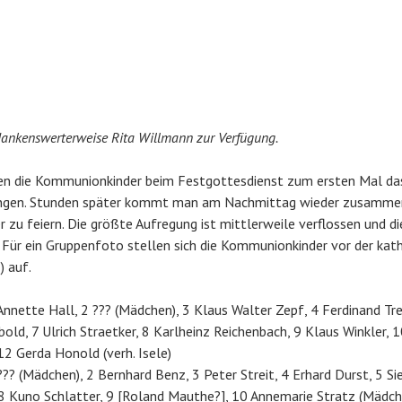
 dankenswerterweise Rita Willmann zur Verfügung.
n die Kommunionkinder beim Festgottesdienst zum ersten Mal da
angen. Stunden später kommt man am Nachmittag wieder zusammen
zu feiern. Die größte Aufregung ist mittlerweile verflossen und d
Für ein Gruppenfoto stellen sich die Kommunionkinder vor der kat
) auf.
nnette Hall, 2 ??? (Mädchen), 3 Klaus Walter Zepf, 4 Ferdinand Tre
old, 7 Ulrich Straetker, 8 Karlheinz Reichenbach, 9 Klaus Winkler, 
12 Gerda Honold (verh. Isele)
?? (Mädchen), 2 Bernhard Benz, 3 Peter Streit, 4 Erhard Durst, 5 Sie
 8 Kuno Schlatter, 9 [Roland Mauthe?], 10 Annemarie Stratz (Mädch