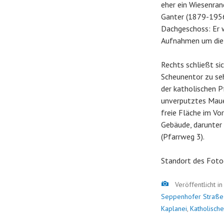
eher ein Wiesenra
Ganter (1879-1956)
Dachgeschoss: Er w
Aufnahmen um die
Rechts schließt si
Scheunentor zu seh
der katholischen P
unverputztes Mauer
freie Fläche im Vo
Gebäude, darunter
(Pfarrweg 3).
Standort des Foto
Bild
Veröffentlicht i
Seppenhofer Straße
Kaplanei
,
Katholische