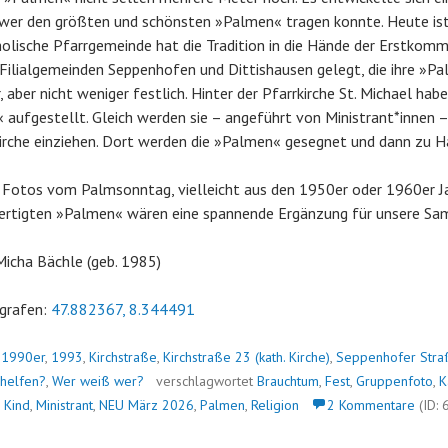
 wer den größten und schönsten »Palmen« tragen konnte. Heute ist
olische Pfarrgemeinde hat die Tradition in die Hände der Erstkomm
 Filialgemeinden Seppenhofen und Dittishausen gelegt, die ihre »
, aber nicht weniger festlich. Hinter der Pfarrkirche St. Michael habe
 aufgestellt. Gleich werden sie – angeführt von Ministrant*innen – 
Kirche einziehen. Dort werden die »Palmen« gesegnet und dann zu H
 Fotos vom Palmsonntag, vielleicht aus den 1950er oder 1960er J
fertigten »Palmen« wären eine spannende Ergänzung für unsere S
 Micha Bächle (geb. 1985)
grafen:
47.882367, 8.344491
n
1990er
,
1993
,
Kirchstraße
,
Kirchstraße 23 (kath. Kirche)
,
Seppenhofer Stra
 helfen?
,
Wer weiß wer?
verschlagwortet
Brauchtum
,
Fest
,
Gruppenfoto
,
K
,
Kind
,
Ministrant
,
NEU März 2026
,
Palmen
,
Religion
2 Kommentare
(ID: 