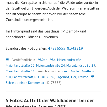
muss die Kuh später nicht nur auf die Weide oder zurück in
den Stall geführt werden. Auch der Weg zum Farrenstall in
der Bittengasse steht ihr bevor, wo der städtische
Zuchtbulle untergebracht ist.
Im Hintergrund sind das Gasthaus »Pilgerhof« und
benachbarte Häuser zu erkennen.
Standort des Fotografen:
47.886555, 8.342219
Bild
Veröffentlicht in
1980er
,
1986
,
Maienlandstraße
,
Maienlandstraße 22
,
Maienlandstraße 24
,
Maienlandstraße 29
,
Maienlandstraße 31
verschlagwortet
Baum
,
Garten
,
Gasthaus
,
Kuh
,
Landwirtschaft
,
NEU Juli 2026
,
Pilgerhof
,
Tier
,
Traktor
Schreibe einen Kommentar
(ID: 73858)
5 Fotos: Auftritt der Waldbadener bei der
Waldbadparty, August 1983