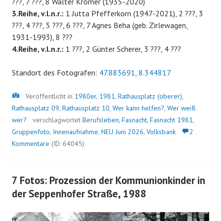
???, 7 ???, 8 Walter Kromer (1935-2020)
3.Reihe, v.l.n.r.:
1 Jutta Pfefferkorn (1947-2021), 2 ???, 3
???, 4 ???, 5 ???, 6 ???, 7 Agnes Beha (geb. Zirlewagen,
1931-1993), 8 ???
4.Reihe, v.l.n.r.:
1 ???, 2 Günter Scherer, 3 ???, 4 ???
Standort des Fotografen:
47.883691, 8.344817
Bild
Veröffentlicht in
1980er
,
1981
,
Rathausplatz (oberer)
,
Rathausplatz 09
,
Rathausplatz 10
,
Wer kann helfen?
,
Wer weiß
wer?
verschlagwortet
Berufsleben
,
Fasnacht
,
Fasnacht 1981
,
Gruppenfoto
,
Innenaufnahme
,
NEU Juni 2026
,
Volksbank
2
Kommentare
(ID: 64045)
7 Fotos: Prozession der Kommunionkinder in
der Seppenhofer Straße, 1988