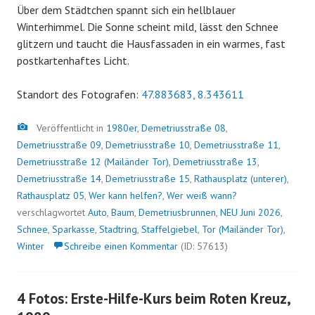
Über dem Städtchen spannt sich ein hellblauer
Winterhimmel. Die Sonne scheint mild, lässt den Schnee
glitzern und taucht die Hausfassaden in ein warmes, fast
postkartenhaftes Licht.
Standort des Fotografen:
47.883683, 8.343611
Bild
Veröffentlicht in
1980er
,
Demetriusstraße 08
,
Demetriusstraße 09
,
Demetriusstraße 10
,
Demetriusstraße 11
,
Demetriusstraße 12 (Mailänder Tor)
,
Demetriusstraße 13
,
Demetriusstraße 14
,
Demetriusstraße 15
,
Rathausplatz (unterer)
,
Rathausplatz 05
,
Wer kann helfen?
,
Wer weiß wann?
verschlagwortet
Auto
,
Baum
,
Demetriusbrunnen
,
NEU Juni 2026
,
Schnee
,
Sparkasse
,
Stadtring
,
Staffelgiebel
,
Tor (Mailänder Tor)
,
Winter
Schreibe einen Kommentar
(ID: 57613)
4 Fotos: Erste-Hilfe-Kurs beim Roten Kreuz,