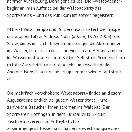
nehmen Aufstellung. Dann geht es los: Die »Waldbadener«
beginnen ihren Auftritt bei der Waldbadparty des
Sportvereins – und das Publikum ist sofort begeistert.
Mit viel Witz, Tempo und Körpereinsatz liefert die Truppe
um Gruppenführer Andreas Nobs (»Pan«, 1926-2005) eine
Show, die es in sich hat. Synchron springen die Akteur*innen
ins Wasser, turnen akrobatische Figuren am Beckenrand und
im Wasser und wagen sogar Saltos. Selbst ein Sonnenschirm
mit der Aufschrift »Afri Cola« geht unfreiwillig baden.
Andreas Nobs feuert seine Truppe immer wieder lautstark
an.
Die mehrfach verschobene Waldbadparty findet an diesem
Augustabend endlich bei gutem Wetter statt – und
zahlreiche Besucher*innen strömen ins Waldbad. Der
Sportverein Löffingen, in dem Fußballclub, Skiclub,
Tischtennisverein und Volleyballclub
zusammengeschlossen sind, hat ein abwechslungsreiches