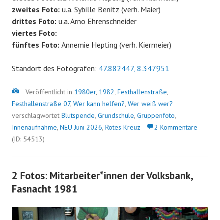
zweites Foto:
u.a. Sybille Benitz (verh. Maier)
drittes Foto:
u.a. Arno Ehrenschneider
viertes Foto:
fünftes Foto:
Annemie Hepting (verh. Kiermeier)
Standort des Fotografen:
47.882447, 8.347951
Bild
Veröffentlicht in
1980er
,
1982
,
Festhallenstraße
,
Festhallenstraße 07
,
Wer kann helfen?
,
Wer weiß wer?
verschlagwortet
Blutspende
,
Grundschule
,
Gruppenfoto
,
Innenaufnahme
,
NEU Juni 2026
,
Rotes Kreuz
2 Kommentare
(ID: 54513)
2 Fotos: Mitarbeiter*innen der Volksbank,
Fasnacht 1981