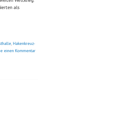
weiten Weltkrieg.
ierten als
sthalle
,
Hakenkreuz-
be einen Kommentar