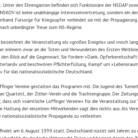
at. Unter den Ehrengästen befinden sich Funktionäre der NSDAP so
 NSKOV ist keine unabhängige Interessenvertretung, sondern ein d
rband. Fürsorge für Kriegsopfer verbindet sie mit der Propagierung
 nach unbedingter Treue zum NS-Regime.
l bezeichnet die Veranstaltung als »großes Ereignis« und »noch la
ner erinnern zwar an die Toten und Verwundeten des Ersten Weltkrie
 den Blick auf die Gegenwart. Sie fordern »Dank, Opferbereitschaft
Vaterland« und beschwören Pflichterfüllung, Kampf um »Lebensrau
« für das nationalsozialistische Deutschland.
ffinger Vereine gestalten das Programm mit. Die Jugend des Turnerb
er Quartett, der Zither-Verein und die Trachtengruppe. Der Zeitungs
, dass sich »sämtliche Löffinger Vereine« für die Veranstaltung zur
e Haltung der einzelnen Mitwirkenden sagt dies nichts aus. Als Vere
e nationalsozialistische Propaganda zu verbreiten.
findet am 6. August 1939 statt. Deutschland rüstet seit Jahren zu 