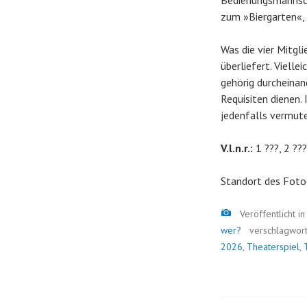
Bedienungsmannsch
zum »Biergarten«, 
Was die vier Mitgl
überliefert. Viell
gehörig durcheinand
Requisiten dienen.
jedenfalls vermut
V.l.n.r.:
1 ???, 2 ???
Standort des Foto
Bild
Veröffentlicht i
wer?
verschlagwor
2026
,
Theaterspiel
,