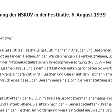
ung der NSKOV in der Festhalle, 6. August 1939
 Waßmer
n Platz ist die Festhalle gefüllt. Männer in Anzügen und Uniformen
ängt an langen Tischen. An den Wänden hängen Hakenkreuzfahnen, ü
 der Nationalsozialistischen Kriegsopferversorgung (NSKOV) – be
Eisernen Kreuz und einem vertikal nach unten gerichteten Schwert
erkranz eingerahmt wird. Flaschen und Gläser auf den Tischen verm
indruck eines geselligen Beisammenseins. Doch die Veranstaltung ist
ftstreffen« der NSKOV im Kreis Neustadt kommen ehemalige Fro
und Hinterbliebene. Sie sitzen nach den »Kameradschaften« ihrer je
t an den Tischen. Im Vordergrund weist ein Schild aus, welche Or