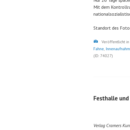
Nur 26 Tage späte
Mit dem Kontrollra
nationalsozialisti
Standort des Foto
Bild
Veröffentlicht i
Fahne
,
Innenaufnah
(ID: 74027)
Festhalle und
Verlag Cramers Kuns