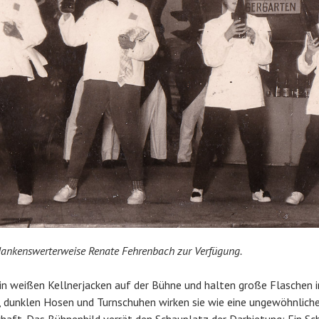
 dankenswerterweise Renate Fehrenbach zur Verfügung.
 in weißen Kellnerjacken auf der Bühne und halten große Flaschen i
, dunklen Hosen und Turnschuhen wirken sie wie eine ungewöhnlich