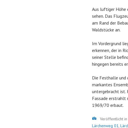
Aus luftiger Höhe 
sehen. Das Flugzeu
am Rand der Bebau
Waldstücke an.
Im Vordergrund lie
erkennen, der in R
seiner Stelle befi
hingegen bereits er
Die Festhalle und 
markantes Ensembl
untergebracht ist.
Fassade erstrahlt 
1969/70 erbaut.
Bild
Veröffentlicht i
Lärchenweg 01
,
Lär