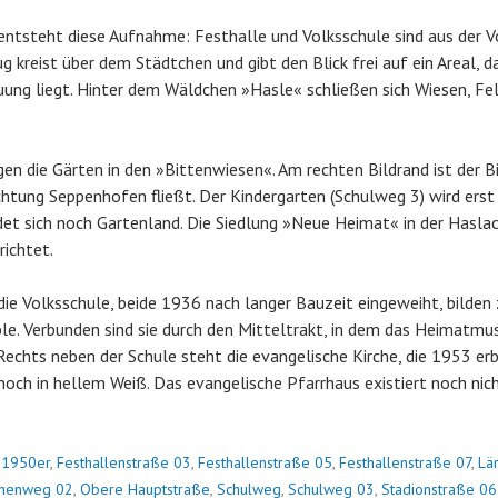
entsteht diese Aufnahme: Festhalle und Volksschule sind aus der V
g kreist über dem Städtchen und gibt den Blick frei auf ein Areal, d
ung liegt. Hinter dem Wäldchen »Hasle« schließen sich Wiesen, Fe
gen die Gärten in den »Bittenwiesen«. Am rechten Bildrand ist der 
ichtung Seppenhofen fließt. Der Kindergarten (Schulweg 3) wird ers
ndet sich noch Gartenland. Die Siedlung »Neue Heimat« in der Hasla
richtet.
die Volksschule, beide 1936 nach langer Bauzeit eingeweiht, bilde
e. Verbunden sind sie durch den Mitteltrakt, in dem das Heimatm
 Rechts neben der Schule steht die evangelische Kirche, die 1953 er
noch in hellem Weiß. Das evangelische Pfarrhaus existiert noch nich
n
1950er
,
Festhallenstraße 03
,
Festhallenstraße 05
,
Festhallenstraße 07
,
Lä
chenweg 02
,
Obere Hauptstraße
,
Schulweg
,
Schulweg 03
,
Stadionstraße 06