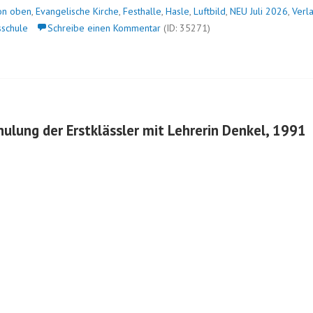
von oben
,
Evangelische Kirche
,
Festhalle
,
Hasle
,
Luftbild
,
NEU Juli 2026
,
Verl
sschule
Schreibe einen Kommentar
(ID: 35271)
hulung der Erstklässler mit Lehrerin Denkel, 1991