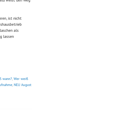
hild weist den Weg
en, ist nicht
tshausbetrieb
Flaschen als
ng lassen
ß wann?
,
Wer weiß
ufnahme
,
NEU August