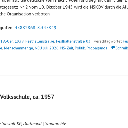
r überfällt die deutsche Wehrmacht Polen und beginnt damit den Z
tsgesetz Nr. 2 vom 10. Oktober 1945 wird die NSKOV durch die Alli
sche Organisation verboten.
grafen:
47.882868, 8.347849
n
1930er
,
1939
,
Festhallenstraße
,
Festhallenstraße 03
verschlagwortet
Fe
me
,
Menschenmenge
,
NEU Juli 2026
,
NS-Zeit
,
Politik
,
Propaganda
Schrei
 Volksschule, ca. 1957
tanstalt KG, Dortmund | Stadtarchiv