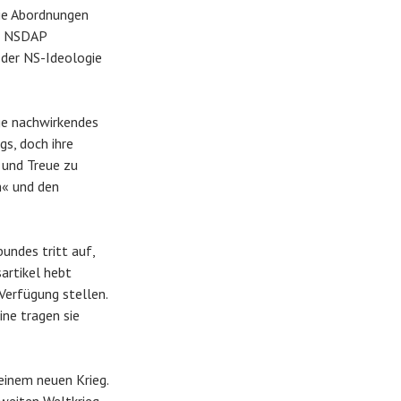
wie Abordnungen
er NSDAP
 der NS-Ideologie
nge nachwirkendes
gs, doch ihre
 und Treue zu
m« und den
undes tritt auf,
artikel hebt
 Verfügung stellen.
ine tragen sie
einem neuen Krieg.