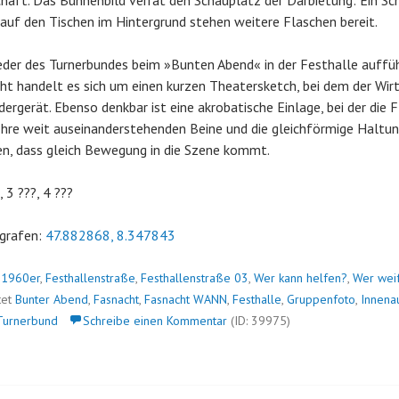
aft. Das Bühnenbild verrät den Schauplatz der Darbietung: Ein Sc
auf den Tischen im Hintergrund stehen weitere Flaschen bereit.
ieder des Turnerbundes beim »Bunten Abend« in der Festhalle aufführ
eicht handelt es sich um einen kurzen Theatersketch, bei dem der Wir
ergerät. Ebenso denkbar ist eine akrobatische Einlage, bei der die 
 Ihre weit auseinanderstehenden Beine und die gleichförmige Haltu
en, dass gleich Bewegung in die Szene kommt.
, 3 ???, 4 ???
grafen:
47.882868, 8.347843
n
1960er
,
Festhallenstraße
,
Festhallenstraße 03
,
Wer kann helfen?
,
Wer wei
tet
Bunter Abend
,
Fasnacht
,
Fasnacht WANN
,
Festhalle
,
Gruppenfoto
,
Innena
Turnerbund
Schreibe einen Kommentar
(ID: 39975)