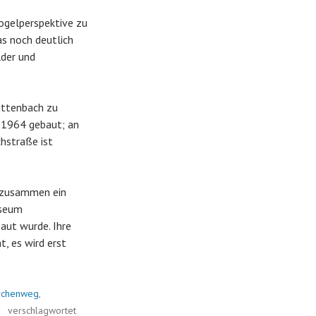
ogelperspektive zu
as noch deutlich
lder und
Bittenbach zu
t 1964 gebaut; an
chstraße ist
n zusammen ein
useum
baut wurde. Ihre
t, es wird erst
rchenweg
,
verschlagwortet