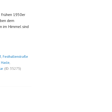
n frühen 1950er
neben dem
en im Himmel sind
3
,
Festhallenstraße
,
Hasle
,
ar
(ID: 35275)