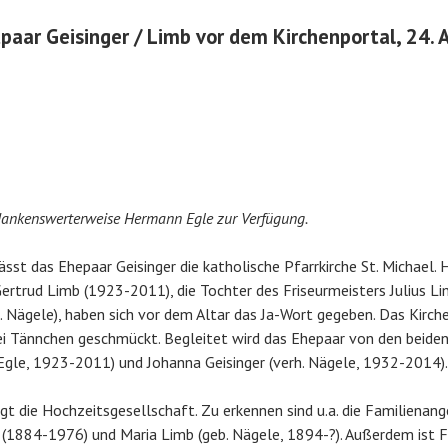
tpaar Geisinger / Limb vor dem Kirchenportal, 24. 
 dankenswerterweise Hermann Egle zur Verfügung.
lässt das Ehepaar Geisinger die katholische Pfarrkirche St. Michael.
rtrud Limb (1923-2011), die Tochter des Friseurmeisters Julius L
. Nägele), haben sich vor dem Altar das Ja-Wort gegeben. Das Kirche
ei Tännchen geschmückt. Begleitet wird das Ehepaar von den beide
 Egle, 1923-2011) und Johanna Geisinger (verh. Nägele, 1932-2014).
gt die Hochzeitsgesellschaft. Zu erkennen sind u.a. die Familienang
(1884-1976) und Maria Limb (geb. Nägele, 1894-?). Außerdem ist F