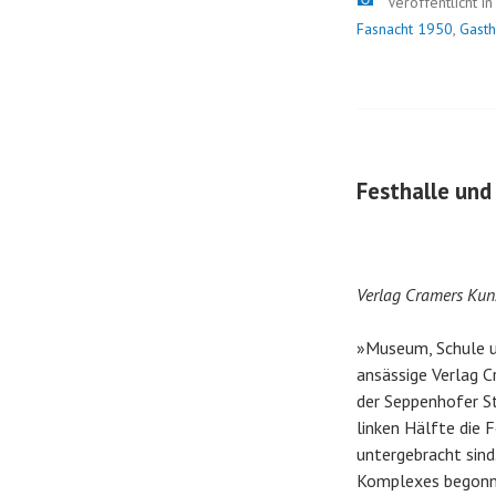
Veröffentlicht i
Fasnacht 1950
,
Gast
Festhalle und
Verlag Cramers Kun
»Museum, Schule un
ansässige Verlag C
der Seppenhofer S
linken Hälfte die F
untergebracht sin
Komplexes begonnen