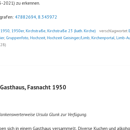
25-2021) zu erkennen.
grafen:
47.882694, 8.343972
n
1950
,
1950er
,
Kirchstraße
,
Kirchstraße 23 (kath. Kirche)
verschlagwortet
ier
,
Gruppenfoto
,
Hochzeit
,
Hochzeit Geisinger/Limb
,
Kirchenportal
,
Limb-A
328)
 Gasthaus, Fasnacht 1950
 dankenswerterweise Ursula Glunk zur Verfügung
.
ben sich in einem Gasthaus versammelt. Diverse Kuchen und alkoho