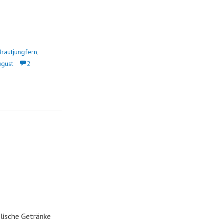
Brautjungfern
,
ugust
2
lische Getränke