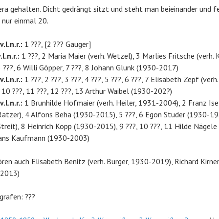
ra gehalten. Dicht gedrängt sitzt und steht man beieinander und fe
 nur einmal 20.
.l.n.r.:
1 ???, [2 ??? Gauger]
l.n.r.:
1 ???, 2 Maria Maier (verh. Wetzel), 3 Marlies Fritsche (verh. 
5 ???, 6 Willi Göpper, 7 ???, 8 Johann Glunk (1930-2017)
.l.n.r.:
1 ???, 2 ???, 3 ???, 4 ???, 5 ???, 6 ???, 7 Elisabeth Zepf (verh
, 10 ???, 11 ???, 12 ???, 13 Arthur Waibel (1930-202?)
.l.n.r.:
1 Brunhilde Hofmaier (verh. Heiler, 1931-2004), 2 Franz Is
Ratzer), 4 Alfons Beha (1930-2015), 5 ???, 6 Egon Studer (1930-19
treit), 8 Heinrich Kopp (1930-2015), 9 ???, 10 ???, 11 Hilde Nägele
ans Kaufmann (1930-2003)
en auch Elisabeth Benitz (verh. Burger, 1930-2019), Richard Kirn
-2013)
grafen: ???