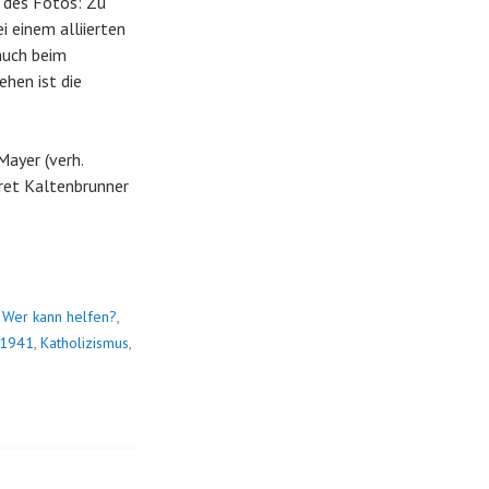
d des Fotos: Zu
i einem alliierten
auch beim
hen ist die
Mayer (verh.
rgret Kaltenbrunner
,
Wer kann helfen?
,
 1941
,
Katholizismus
,