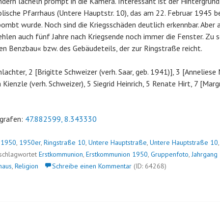
ndern lächeln prompt in die Kamera. Interessant ist der Hintergrun
olische Pfarrhaus (Untere Hauptstr. 10), das am 22. Februar 1945 be
ombt wurde. Noch sind die Kriegsschäden deutlich erkennbar. Aber 
len auch fünf Jahre nach Kriegsende noch immer die Fenster. Zu se
en Benzbau« bzw. des Gebäudeteils, der zur Ringstraße reicht.
lachter, 2 [Brigitte Schweizer (verh. Saar, geb. 1941)], 3 [Anneliese 
 Kienzle (verh. Schweizer), 5 Siegrid Heinrich, 5 Renate Hirt, 7 [Ma
grafen:
47.882599, 8.343330
n
1950
,
1950er
,
Ringstraße 10
,
Untere Hauptstraße
,
Untere Hauptstraße 10
schlagwortet
Erstkommunion
,
Erstkommunion 1950
,
Gruppenfoto
,
Jahrgang
haus
,
Religion
Schreibe einen Kommentar
(ID: 64268)