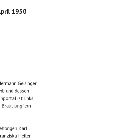
April 1950
 Hermann Geisinger
imb und dessen
nportal ist links
n Brautjungfern
ehörigen Karl
ranziska Heiler