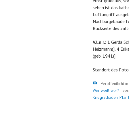
ernst gradeaus, so
sehen ist das kath
Luftangriff ausgeb
Nachbargebäude feh
Rückseite des »alt
V.l.n.r.:
1 Gerda Sch
Heizmann)], 4 Erika
(geb. 1941)]
Standort des Foto
Bild
Veröffentlicht i
Wer weiß wer?
ver
Kriegsschaden
,
Pfarr