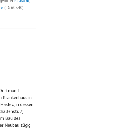
agwortet
Fasnacht
,
re
(ID: 60840)
n Dortmund
om Krankenhaus in
Hasle«, in dessen
hallenstr. 7)
dem Bau des
der Neubau zügig