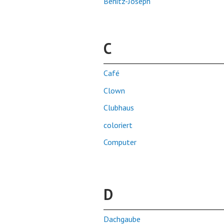
Benitz-Joseph
C
Café
Clown
Clubhaus
coloriert
Computer
D
Dachgaube