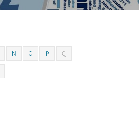
N
O
P
Q