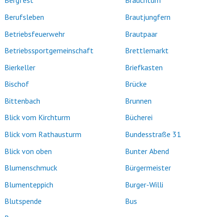
Bergfest
Brauchtum
Berufsleben
Brautjungfern
Betriebsfeuerwehr
Brautpaar
Betriebssportgemeinschaft
Brettlemarkt
Bierkeller
Briefkasten
Bischof
Brücke
Bittenbach
Brunnen
Blick vom Kirchturm
Bücherei
Blick vom Rathausturm
Bundesstraße 31
Blick von oben
Bunter Abend
Blumenschmuck
Bürgermeister
Blumenteppich
Burger-Willi
Blutspende
Bus