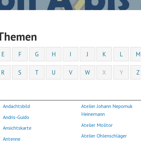
 Themen
E
F
G
H
I
J
K
L
M
R
S
T
U
V
W
X
Y
Z
Andachtsbild
Atelier Johann Nepomuk
Heinemann
Andris-Guido
Atelier Molitor
Ansichtskarte
Atelier Ohlenschläger
Antenne