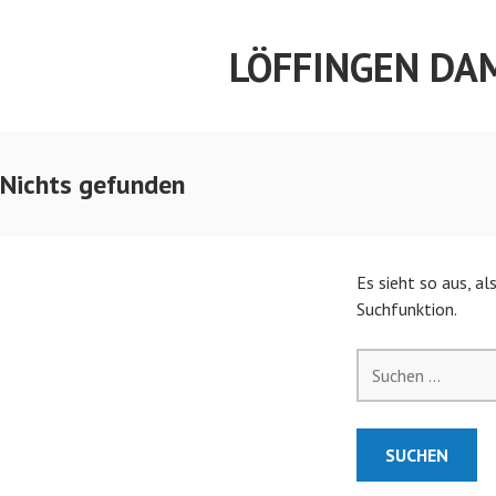
Springe
zum
LÖFFINGEN DA
Inhalt
Nichts gefunden
Es sieht so aus, a
Suchfunktion.
Suchen
nach: