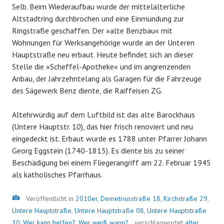
Selb. Beim Wiederaufbau wurde der mittelalterliche
Altstadtring durchbrochen und eine Einmündung zur
Ringstraße geschaffen. Der »alte Benzbau« mit
Wohnungen für Werksangehörige wurde an der Unteren
Hauptstraße neu erbaut. Heute befindet sich an dieser
Stelle die »Scheffel-Apotheke« und im angrenzenden
Anbau, der Jahrzehntelang als Garagen für die Fahrzeuge
des Sägewerk Benz diente, die Raiffeisen ZG.
Altehrwürdig auf dem Luftbild ist das alte Barockhaus
(Untere Hauptstr. 10), das hier frisch renoviert und neu
eingedeckt ist. Erbaut wurde es 1788 unter Pfarrer Johann
Georg Eggstein (1740-1815). Es diente bis zu seiner
Beschädigung bei einem Fliegerangriff am 22. Februar 1945
als katholisches Pfarrhaus.
Bild
Veröffentlicht in
2010er
,
Demetriusstraße 18
,
Kirchstraße 29
,
Untere Hauptstraße
,
Untere Hauptstraße 08
,
Untere Hauptstraße
10
,
Wer kann helfen?
,
Wer weiß wann?
verschlagwortet
alter