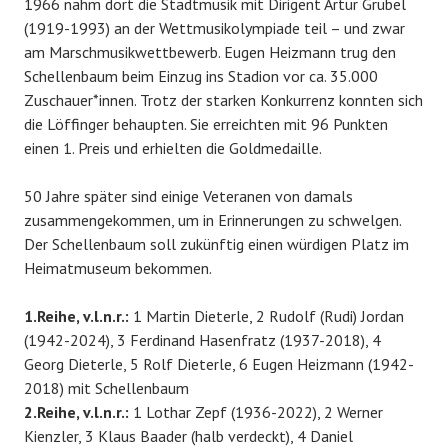
1966 nahm dort die Stadtmusik mit Dirigent Artur Grübel
(1919-1993) an der Wettmusikolympiade teil – und zwar
am Marschmusikwettbewerb. Eugen Heizmann trug den
Schellenbaum beim Einzug ins Stadion vor ca. 35.000
Zuschauer*innen. Trotz der starken Konkurrenz konnten sich
die Löffinger behaupten. Sie erreichten mit 96 Punkten
einen 1. Preis und erhielten die Goldmedaille.
50 Jahre später sind einige Veteranen von damals
zusammengekommen, um in Erinnerungen zu schwelgen.
Der Schellenbaum soll zukünftig einen würdigen Platz im
Heimatmuseum bekommen.
1.Reihe, v.l.n.r.:
1 Martin Dieterle, 2 Rudolf (Rudi) Jordan
(1942-2024), 3 Ferdinand Hasenfratz (1937-2018), 4
Georg Dieterle, 5 Rolf Dieterle, 6 Eugen Heizmann (1942-
2018) mit Schellenbaum
2.Reihe, v.l.n.r.:
1 Lothar Zepf (1936-2022), 2 Werner
Kienzler, 3 Klaus Baader (halb verdeckt), 4 Daniel