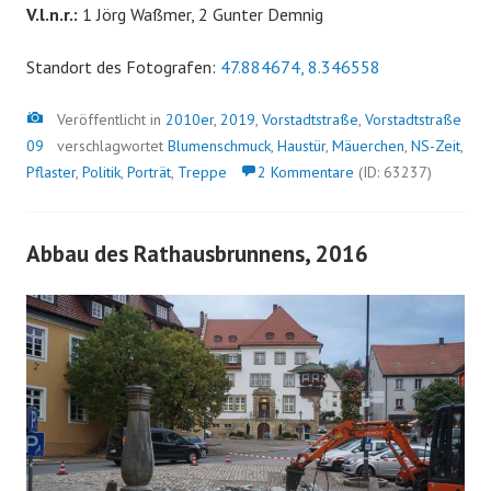
V.l.n.r.:
1 Jörg Waßmer, 2 Gunter Demnig
Standort des Fotografen:
47.884674, 8.346558
Bild
Veröffentlicht in
2010er
,
2019
,
Vorstadtstraße
,
Vorstadtstraße
09
verschlagwortet
Blumenschmuck
,
Haustür
,
Mäuerchen
,
NS-Zeit
,
Pflaster
,
Politik
,
Porträt
,
Treppe
2 Kommentare
(ID: 63237)
Abbau des Rathausbrunnens, 2016