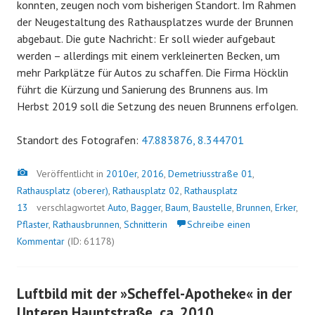
konnten, zeugen noch vom bisherigen Standort. Im Rahmen
der Neugestaltung des Rathausplatzes wurde der Brunnen
abgebaut. Die gute Nachricht: Er soll wieder aufgebaut
werden – allerdings mit einem verkleinerten Becken, um
mehr Parkplätze für Autos zu schaffen. Die Firma Höcklin
führt die Kürzung und Sanierung des Brunnens aus. Im
Herbst 2019 soll die Setzung des neuen Brunnens erfolgen.
Standort des Fotografen:
47.883876, 8.344701
Bild
Veröffentlicht in
2010er
,
2016
,
Demetriusstraße 01
,
Rathausplatz (oberer)
,
Rathausplatz 02
,
Rathausplatz
13
verschlagwortet
Auto
,
Bagger
,
Baum
,
Baustelle
,
Brunnen
,
Erker
,
Pflaster
,
Rathausbrunnen
,
Schnitterin
Schreibe einen
Kommentar
(ID: 61178)
Luftbild mit der »Scheffel-Apotheke« in der
Unteren Hauptstraße, ca. 2010