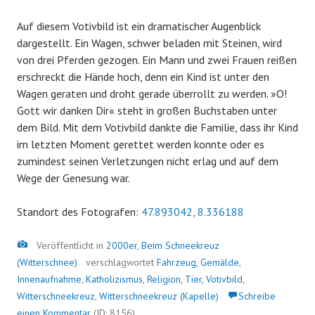
Auf diesem Votivbild ist ein dramatischer Augenblick
dargestellt. Ein Wagen, schwer beladen mit Steinen, wird
von drei Pferden gezogen. Ein Mann und zwei Frauen reißen
erschreckt die Hände hoch, denn ein Kind ist unter den
Wagen geraten und droht gerade überrollt zu werden. »O!
Gott wir danken Dir« steht in großen Buchstaben unter
dem Bild. Mit dem Votivbild dankte die Familie, dass ihr Kind
im letzten Moment gerettet werden konnte oder es
zumindest seinen Verletzungen nicht erlag und auf dem
Wege der Genesung war.
Standort des Fotografen:
47.893042, 8.336188
Bild
Veröffentlicht in
2000er
,
Beim Schneekreuz
(Witterschnee)
verschlagwortet
Fahrzeug
,
Gemälde
,
Innenaufnahme
,
Katholizismus
,
Religion
,
Tier
,
Votivbild
,
Witterschneekreuz
,
Witterschneekreuz (Kapelle)
Schreibe
einen Kommentar
(ID: 8156)