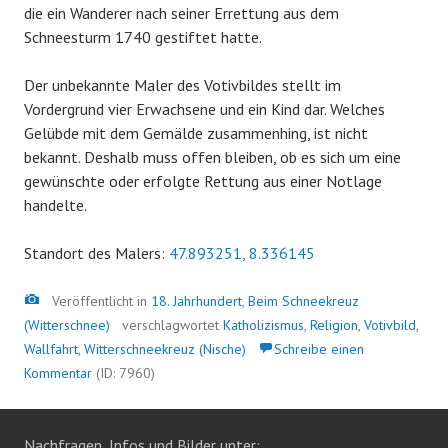
die ein Wanderer nach seiner Errettung aus dem
Schneesturm 1740 gestiftet hatte.
Der unbekannte Maler des Votivbildes stellt im
Vordergrund vier Erwachsene und ein Kind dar. Welches
Gelübde mit dem Gemälde zusammenhing, ist nicht
bekannt. Deshalb muss offen bleiben, ob es sich um eine
gewünschte oder erfolgte Rettung aus einer Notlage
handelte.
Standort des Malers:
47.893251, 8.336145
Bild
Veröffentlicht in
18. Jahrhundert
,
Beim Schneekreuz
(Witterschnee)
verschlagwortet
Katholizismus
,
Religion
,
Votivbild
,
Wallfahrt
,
Witterschneekreuz (Nische)
Schreibe einen
Kommentar
(ID: 7960)
Nachfragen, Infos und Bilder unter: