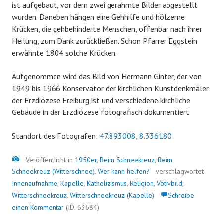
ist aufgebaut, vor dem zwei gerahmte Bilder abgestellt
wurden. Daneben hängen eine Gehhilfe und hölzerne
Krücken, die gehbehinderte Menschen, offenbar nach ihrer
Heilung, zum Dank zurückließen. Schon Pfarrer Eggstein
erwähnte 1804 solche Krücken.
Aufgenommen wird das Bild von Hermann Ginter, der von
1949 bis 1966 Konservator der kirchlichen Kunstdenkmäler
der Erzdiözese Freiburg ist und verschiedene kirchliche
Gebäude in der Erzdiözese fotografisch dokumentiert.
Standort des Fotografen:
47.893008, 8.336180
Bild
Veröffentlicht in
1950er
,
Beim Schneekreuz
,
Beim
Schneekreuz (Witterschnee)
,
Wer kann helfen?
verschlagwortet
Innenaufnahme
,
Kapelle
,
Katholizismus
,
Religion
,
Votivbild
,
Witterschneekreuz
,
Witterschneekreuz (Kapelle)
Schreibe
einen Kommentar
(ID: 63684)