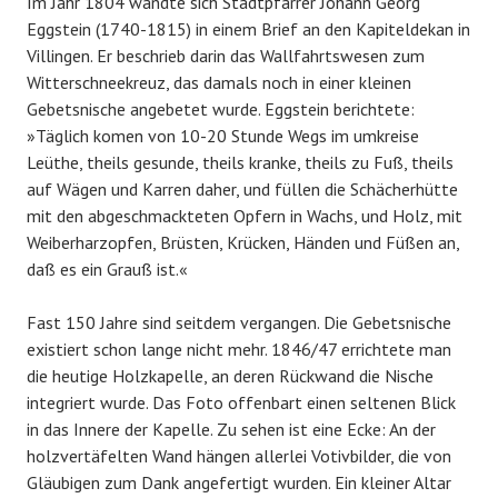
Im Jahr 1804 wandte sich Stadtpfarrer Johann Georg
Eggstein (1740-1815) in einem Brief an den Kapiteldekan in
Villingen. Er beschrieb darin das Wallfahrtswesen zum
Witterschneekreuz, das damals noch in einer kleinen
Gebetsnische angebetet wurde. Eggstein berichtete:
»Täglich komen von 10-20 Stunde Wegs im umkreise
Leüthe, theils gesunde, theils kranke, theils zu Fuß, theils
auf Wägen und Karren daher, und füllen die Schächerhütte
mit den abgeschmackteten Opfern in Wachs, und Holz, mit
Weiberharzopfen, Brüsten, Krücken, Händen und Füßen an,
daß es ein Grauß ist.«
Fast 150 Jahre sind seitdem vergangen. Die Gebetsnische
existiert schon lange nicht mehr. 1846/47 errichtete man
die heutige Holzkapelle, an deren Rückwand die Nische
integriert wurde. Das Foto offenbart einen seltenen Blick
in das Innere der Kapelle. Zu sehen ist eine Ecke: An der
holzvertäfelten Wand hängen allerlei Votivbilder, die von
Gläubigen zum Dank angefertigt wurden. Ein kleiner Altar