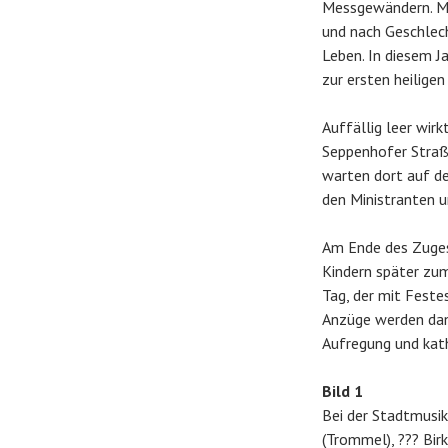
Messgewändern. Mä
und nach Geschlecht
Leben. In diesem J
zur ersten heilige
Auffällig leer wir
Seppenhofer Straße
warten dort auf de
den Ministranten u
Am Ende des Zuges 
Kindern später zum
Tag, der mit Feste
Anzüge werden dana
Aufregung und kath
Bild 1
Bei der Stadtmusik 
(Trommel), ??? Bir