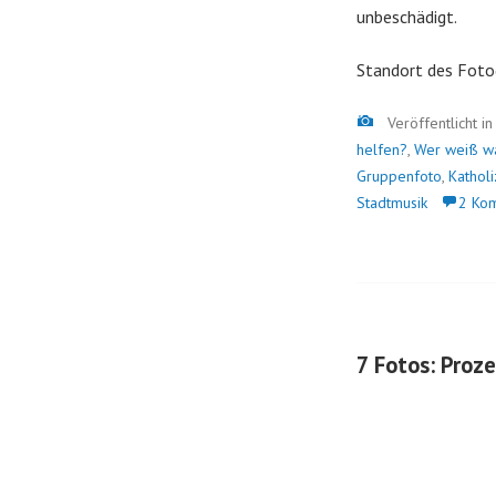
unbeschädigt.
Standort des Foto
Bild
Veröffentlicht i
helfen?
,
Wer weiß w
Gruppenfoto
,
Kathol
Stadtmusik
2 Ko
7 Fotos: Proz