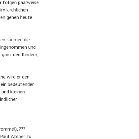
r folgen paarweise
im kirchlichen
chen gehen heute
afen säumen die
e eingenommen und
 ganz den Kindern,
he wird er den
 ein bedeutender
 und kleinen
ndlicher
Trommel), ???
 Paul Wolber zu