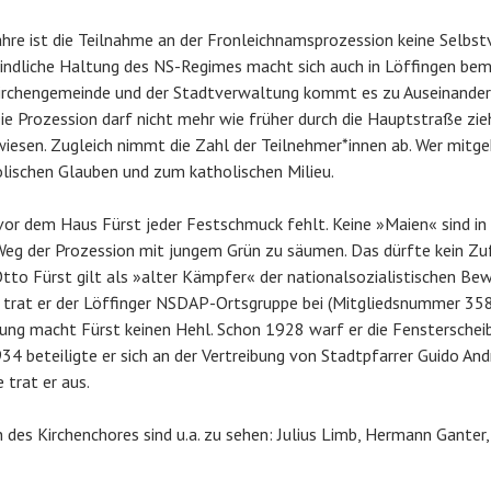
hre ist die Teilnahme an der Fronleichnamsprozession keine Selbst
eindliche Haltung des NS-Regimes macht sich auch in Löffingen bem
Kirchengemeinde und der Stadtverwaltung kommt es zu Auseinander
ie Prozession darf nicht mehr wie früher durch die Hauptstraße zie
iesen. Zugleich nimmt die Zahl der Teilnehmer*innen ab. Wer mitge
lischen Glauben und zum katholischen Milieu.
s vor dem Haus Fürst jeder Festschmuck fehlt. Keine »Maien« sind in
eg der Prozession mit jungem Grün zu säumen. Das dürfte kein Zuf
to Fürst gilt als »alter Kämpfer« der nationalsozialistischen Be
trat er der Löffinger NSDAP-Ortsgruppe bei (Mitgliedsnummer 358.
tung macht Fürst keinen Hehl. Schon 1928 warf er die Fensterschei
34 beteiligte er sich an der Vertreibung von Stadtpfarrer Guido Andr
 trat er aus.
n des Kirchenchores sind u.a. zu sehen: Julius Limb, Hermann Ganter