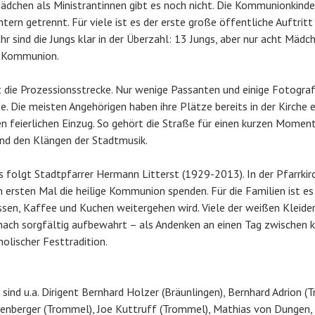
dchen als Ministrantinnen gibt es noch nicht. Die Kommunionkinde
ern getrennt. Für viele ist es der erste große öffentliche Auftritt 
ahr sind die Jungs klar in der Überzahl: 13 Jungs, aber nur acht Mäd
n Kommunion.
kt die Prozessionsstrecke. Nur wenige Passanten und einige Fotogr
. Die meisten Angehörigen haben ihre Plätze bereits in der Kirch
n feierlichen Einzug. So gehört die Straße für einen kurzen Moment
nd den Klängen der Stadtmusik.
folgt Stadtpfarrer Hermann Litterst (1929-2013). In der Pfarrkirc
 ersten Mal die heilige Kommunion spenden. Für die Familien ist es
ssen, Kaffee und Kuchen weitergehen wird. Viele der weißen Kleider
ch sorgfältig aufbewahrt – als Andenken an einen Tag zwischen ki
olischer Festtradition.
sind u.a. Dirigent Bernhard Holzer (Bräunlingen), Bernhard Adrion (
kenberger (Trommel), Joe Kuttruff (Trommel), Mathias von Dungen,