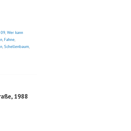
 09
,
Wer kann
on
,
Fahne
,
on
,
Schellenbaum
,
traße, 1988