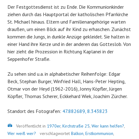
Der Festgottesdienst ist zu Ende. Die Kommunionkinder
ziehen durch das Hauptportal der katholischen Pfarrkirche
St. Michael hinaus. Eltern und Familienangehörige warten
draußen, um einen Blick auf ihr Kind zu erhaschen. Zunächst
kommen die Jungs, in dunkle Anzüge gekleidet. Sie halten in
einer Hand ihre Kerze und in der anderen das Gotteslob. Von
hier zieht die Prozession in Richtung Kaplanei in der
Seppenhofer Straße.
Zu sehen sind u.a. in alphabetischer Reihenfolge: Edgar
Beck, Stephan Burger, Winfried Hall, Hans-Peter Hepting,
Otmar von der Heyd (1962-2016), Jonny Köpfler, Jürgen
Köpfler, Thomas Scherer, Eckkehard Wiek, Joachim Zürcher.
Standort des Fotografen:
47.882689, 8.343823
Bild
Veröffentlicht in
1970er
,
Kirchstraße 25
,
Wer kann helfen?
,
Wer weiß wer?
verschlagwortet
Balkon
,
Erstkommunion
,