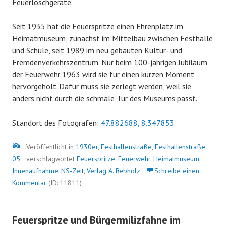
Feuerlöschgeräte.
Seit 1935 hat die Feuerspritze einen Ehrenplatz im
Heimatmuseum, zunächst im Mittelbau zwischen Festhalle
und Schule, seit 1989 im neu gebauten Kultur- und
Fremdenverkehrszentrum. Nur beim 100-jährigen Jubiläum
der Feuerwehr 1963 wird sie für einen kurzen Moment
hervorgeholt. Dafür muss sie zerlegt werden, weil sie
anders nicht durch die schmale Tür des Museums passt.
Standort des Fotografen:
47.882688, 8.347853
Bild
Veröffentlicht in
1930er
,
Festhallenstraße
,
Festhallenstraße
05
verschlagwortet
Feuerspritze
,
Feuerwehr
,
Heimatmuseum
,
Innenaufnahme
,
NS-Zeit
,
Verlag A. Rebholz
Schreibe einen
Kommentar
(ID: 11811)
Feuerspritze und Bürgermilizfahne im