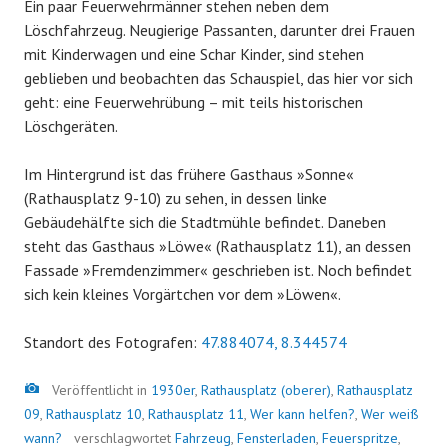
Ein paar Feuerwehrmänner stehen neben dem
Löschfahrzeug. Neugierige Passanten, darunter drei Frauen
mit Kinderwagen und eine Schar Kinder, sind stehen
geblieben und beobachten das Schauspiel, das hier vor sich
geht: eine Feuerwehrübung – mit teils historischen
Löschgeräten.
Im Hintergrund ist das frühere Gasthaus »Sonne«
(Rathausplatz 9-10) zu sehen, in dessen linke
Gebäudehälfte sich die Stadtmühle befindet. Daneben
steht das Gasthaus »Löwe« (Rathausplatz 11), an dessen
Fassade »Fremdenzimmer« geschrieben ist. Noch befindet
sich kein kleines Vorgärtchen vor dem »Löwen«.
Standort des Fotografen:
47.884074, 8.344574
Bild
Veröffentlicht in
1930er
,
Rathausplatz (oberer)
,
Rathausplatz
09
,
Rathausplatz 10
,
Rathausplatz 11
,
Wer kann helfen?
,
Wer weiß
wann?
verschlagwortet
Fahrzeug
,
Fensterladen
,
Feuerspritze
,