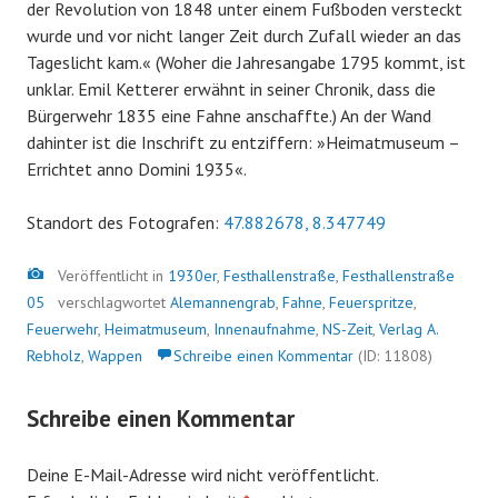
der Revolution von 1848 unter einem Fußboden versteckt
wurde und vor nicht langer Zeit durch Zufall wieder an das
Tageslicht kam.« (Woher die Jahresangabe 1795 kommt, ist
unklar. Emil Ketterer erwähnt in seiner Chronik, dass die
Bürgerwehr 1835 eine Fahne anschaffte.) An der Wand
dahinter ist die Inschrift zu entziffern: »Heimatmuseum –
Errichtet anno Domini 1935«.
Standort des Fotografen:
47.882678, 8.347749
Bild
Veröffentlicht in
1930er
,
Festhallenstraße
,
Festhallenstraße
05
verschlagwortet
Alemannengrab
,
Fahne
,
Feuerspritze
,
Feuerwehr
,
Heimatmuseum
,
Innenaufnahme
,
NS-Zeit
,
Verlag A.
Rebholz
,
Wappen
Schreibe einen Kommentar
(ID: 11808)
Schreibe einen Kommentar
Deine E-Mail-Adresse wird nicht veröffentlicht.