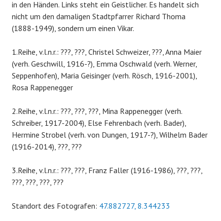
in den Händen. Links steht ein Geistlicher. Es handelt sich
nicht um den damaligen Stadtpfarrer Richard Thoma
(1888-1949), sondern um einen Vikar.
1.Reihe, v.l.n.r.: ???, ???, Christel Schweizer, ???, Anna Maier
(verh. Geschwill, 1916-?), Emma Oschwald (verh. Werner,
Seppenhofen), Maria Geisinger (verh. Rösch, 1916-2001),
Rosa Rappenegger
2.Reihe, v.l.n.r.: ???, ???, ???, Mina Rappenegger (verh.
Schreiber, 1917-2004), Else Fehrenbach (verh. Bader),
Hermine Strobel (verh. von Dungen, 1917-?), Wilhelm Bader
(1916-2014), ???, ???
3.Reihe, v.l.n.r.: ???, ???, Franz Faller (1916-1986), ???, ???,
???, ???, ???, ???
Standort des Fotografen:
47.882727, 8.344233