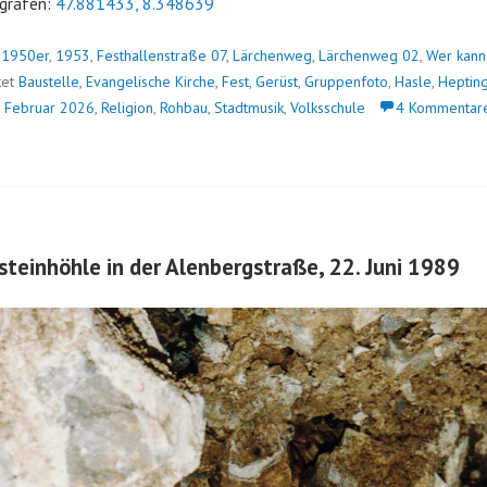
grafen:
47.881433, 8.348639
n
1950er
,
1953
,
Festhallenstraße 07
,
Lärchenweg
,
Lärchenweg 02
,
Wer kann
tet
Baustelle
,
Evangelische Kirche
,
Fest
,
Gerüst
,
Gruppenfoto
,
Hasle
,
Heptin
 Februar 2026
,
Religion
,
Rohbau
,
Stadtmusik
,
Volksschule
4 Kommentar
steinhöhle in der Alenbergstraße, 22. Juni 1989