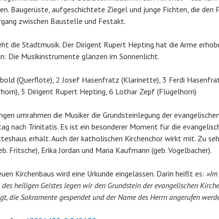
hen. Baugerüste, aufgeschichtete Ziegel und junge Fichten, die den
rgang zwischen Baustelle und Festakt.
ht die Stadtmusik. Der Dirigent Rupert Hepting hat die Arme erhobe
n: Die Musikinstrumente glänzen im Sonnenlicht.
bold (Querflöte), 2 Josef Hasenfratz (Klarinette), 3 Ferdi Hasenfrat
rhorn), 5 Dirigent Rupert Hepting, 6 Lothar Zepf (Flügelhorn)
ängen umrahmen die Musiker die Grundsteinlegung der evangelischen 
ag nach Trinitatis. Es ist ein besonderer Moment für die evangelisc
tteshaus erhält. Auch der katholischen Kirchenchor wirkt mit. Zu seh
eb. Fritsche), Erika Jordan und Maria Kaufmann (geb. Vogelbacher).
euen Kirchenbaus wird eine Urkunde eingelassen. Darin heißt es:
»Im
des heiligen Geistes legen wir den Grundstein der evangelischen Kirche 
gt, die Sakramente gespendet und der Name des Herrn angerufen werde