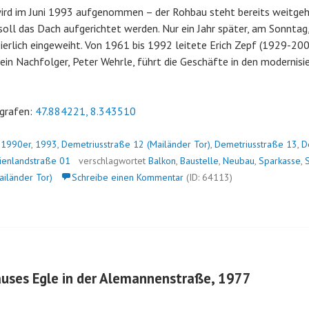
ird im Juni 1993 aufgenommen – der Rohbau steht bereits weitgeh
oll das Dach aufgerichtet werden. Nur ein Jahr später, am Sonntag,
ierlich eingeweiht. Von 1961 bis 1992 leitete Erich Zepf (1929-200
 Sein Nachfolger, Peter Wehrle, führt die Geschäfte in den moderni
grafen:
47.884221, 8.343510
n
1990er
,
1993
,
Demetriusstraße 12 (Mailänder Tor)
,
Demetriusstraße 13
,
D
ienlandstraße 01
verschlagwortet
Balkon
,
Baustelle
,
Neubau
,
Sparkasse
,
S
ailänder Tor)
Schreibe einen Kommentar
(ID: 64113)
uses Egle in der Alemannenstraße, 1977