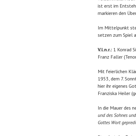
ist erst im Entste
markieren den Übe
Im Mittelpunkt ste
setzen zum Spiel a
V.l.n.r.:
1 Konrad Si
Franz Faller (Teno
Mit feierlichen Kl
1953, dem 7. Sonnt
hier ihr eigenes Go
Franziska Heiler (g
In die Mauer des n
und des Sohnes und 
Gottes Wort gepredi