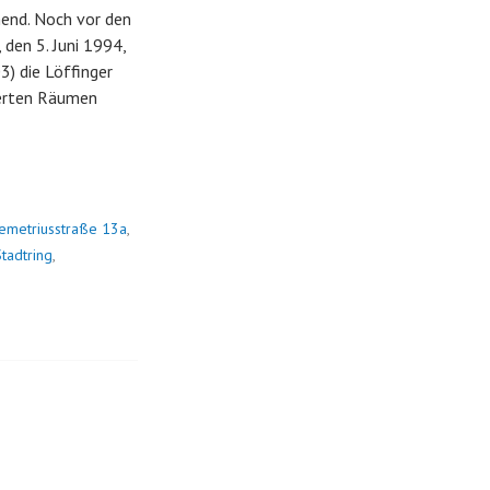
end. Noch vor den
 den 5. Juni 1994,
3) die Löffinger
sierten Räumen
emetriusstraße 13a
,
tadtring
,