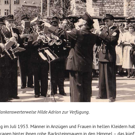
 dankenswerterweise Hilde Adrion zur Verfügung.
im Juli 1953. Männer in Anzügen und Frauen in hellen Kleidern hab
ragen hinter ihnen rohe Backsteinmauern in den Himmel – das kün