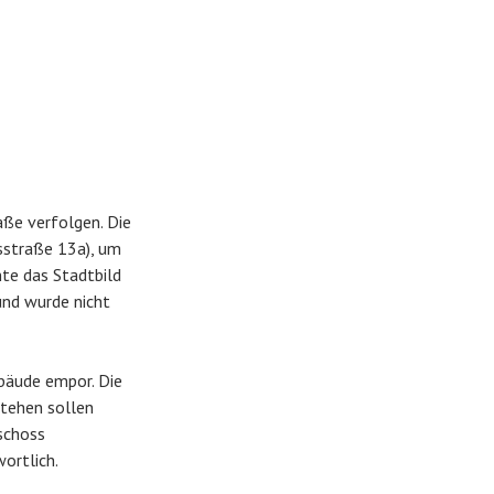
aße verfolgen. Die
sstraße 13a), um
nte das Stadtbild
und wurde nicht
bäude empor. Die
stehen sollen
schoss
ortlich.