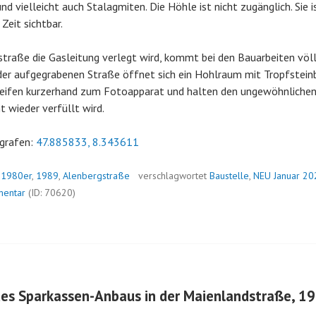
und vielleicht auch Stalagmiten. Die Höhle ist nicht zugänglich. Sie
Zeit sichtbar.
gstraße die Gasleitung verlegt wird, kommt bei den Bauarbeiten völ
der aufgegrabenen Straße öffnet sich ein Hohlraum mit Tropfsteinb
eifen kurzerhand zum Fotoapparat und halten den ungewöhnlichen
t wieder verfüllt wird.
grafen:
47.885833, 8.343611
n
1980er
,
1989
,
Alenbergstraße
verschlagwortet
Baustelle
,
NEU Januar 20
mentar
(ID: 70620)
des Sparkassen-Anbaus in der Maienlandstraße, 1