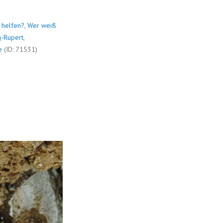
 helfen?
,
Wer weiß
g-Rupert
,
e
(ID: 71531)