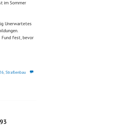
 ist im Sommer
lig Unerwartetes
ildungen.
 Fund fest, bevor
26
,
Straßenbau
993