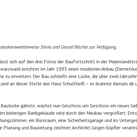
n dankenswerterweise Silvia und Gerold Bächle zur Verfügung.
lässt sich auf den drei Fotos der Baufortschritt in der Maienlandstr
warzwald errichtet im Jahr 1993 einen modernen Anbau (Demetriu
e zu erweitern. Der Bau schließt eine Lücke, die über zwei Jahrzeh
tand an dieser Stelle das Haus Schultheiß – es brannte damals ab 
e Baulücke gähnte, wächst nun Geschoss um Geschoss ein neues Ge
 im bisherigen Bankgebäude wird durch den Neubau vergrößert. Ent
hungszimmer, ein Büroraum, eine Sicherheitsgarage und im Unterge
ie Planung und Bauleitung zeichnet Architekt Jürgen Köpfler verantw