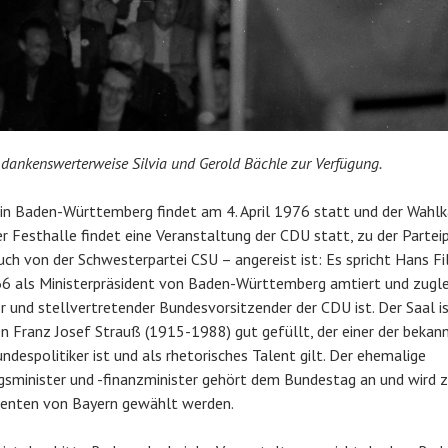
n dankenswerterweise Silvia und Gerold Bächle zur Verfügung.
n Baden-Württemberg findet am 4. April 1976 statt und der Wahlka
er Festhalle findet eine Veranstaltung der CDU statt, zu der Parte
uch von der Schwesterpartei CSU – angereist ist: Es spricht Hans Fi
966 als Ministerpräsident von Baden-Württemberg amtiert und zugl
 und stellvertretender Bundesvorsitzender der CDU ist. Der Saal i
 Franz Josef Strauß (1915-1988) gut gefüllt, der einer der bekan
ndespolitiker ist und als rhetorisches Talent gilt. Der ehemalige
sminister und -finanzminister gehört dem Bundestag an und wird z
denten von Bayern gewählt werden.