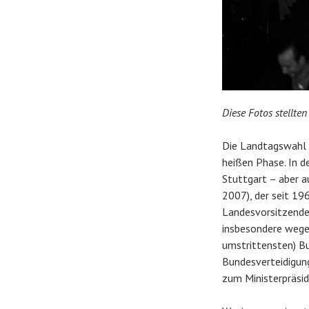
Diese Fotos stellte
Die Landtagswahl i
heißen Phase. In d
Stuttgart – aber a
2007), der seit 1
Landesvorsitzender
insbesondere wegen
umstrittensten) Bu
Bundesverteidigung
zum Ministerpräsi