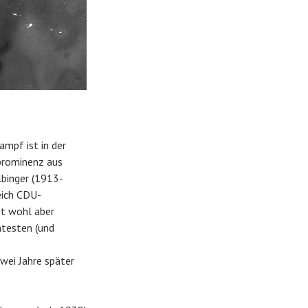
mpf ist in der
iprominenz aus
lbinger (1913-
eich CDU-
st wohl aber
ntesten (und
wei Jahre später