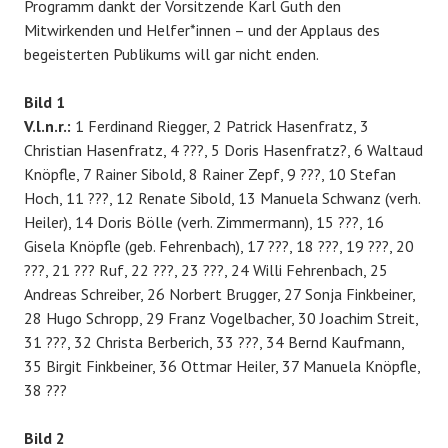
Programm dankt der Vorsitzende Karl Guth den
Mitwirkenden und Helfer*innen – und der Applaus des
begeisterten Publikums will gar nicht enden.
Bild 1
V.l.n.r.:
1 Ferdinand Riegger, 2 Patrick Hasenfratz, 3
Christian Hasenfratz, 4 ???, 5 Doris Hasenfratz?, 6 Waltaud
Knöpfle, 7 Rainer Sibold, 8 Rainer Zepf, 9 ???, 10 Stefan
Hoch, 11 ???, 12 Renate Sibold, 13 Manuela Schwanz (verh.
Heiler), 14 Doris Bölle (verh. Zimmermann), 15 ???, 16
Gisela Knöpfle (geb. Fehrenbach), 17 ???, 18 ???, 19 ???, 20
???, 21 ??? Ruf, 22 ???, 23 ???, 24 Willi Fehrenbach, 25
Andreas Schreiber, 26 Norbert Brugger, 27 Sonja Finkbeiner,
28 Hugo Schropp, 29 Franz Vogelbacher, 30 Joachim Streit,
31 ???, 32 Christa Berberich, 33 ???, 34 Bernd Kaufmann,
35 Birgit Finkbeiner, 36 Ottmar Heiler, 37 Manuela Knöpfle,
38 ???
Bild 2