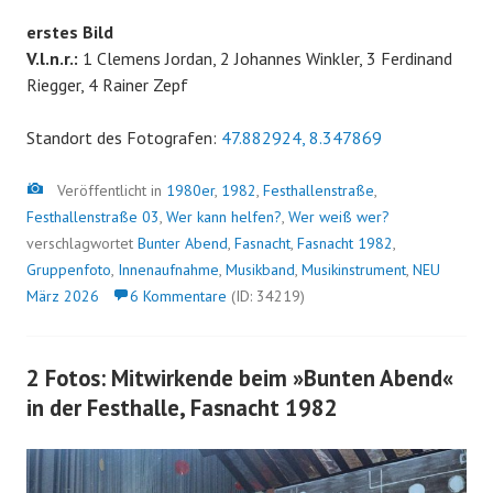
erstes Bild
V.l.n.r.:
1 Clemens Jordan, 2 Johannes Winkler, 3 Ferdinand
Riegger, 4 Rainer Zepf
Standort des Fotografen:
47.882924, 8.347869
Bild
Veröffentlicht in
1980er
,
1982
,
Festhallenstraße
,
Festhallenstraße 03
,
Wer kann helfen?
,
Wer weiß wer?
verschlagwortet
Bunter Abend
,
Fasnacht
,
Fasnacht 1982
,
Gruppenfoto
,
Innenaufnahme
,
Musikband
,
Musikinstrument
,
NEU
März 2026
6 Kommentare
(ID: 34219)
2 Fotos: Mitwirkende beim »Bunten Abend«
in der Festhalle, Fasnacht 1982