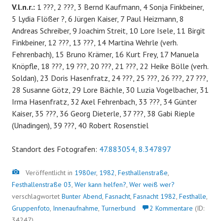
V.l.n.r.:
1 ???, 2 ???, 3 Bernd Kaufmann, 4 Sonja Finkbeiner,
5 Lydia Flößer ?, 6 Jürgen Kaiser, 7 Paul Heizmann, 8
Andreas Schreiber, 9 Joachim Streit, 10 Lore Isele, 11 Birgit
Finkbeiner, 12 ???, 13 ???, 14 Martina Wehrle (verh.
Fehrenbach), 15 Bruno Krämer, 16 Kurt Frey, 17 Manuela
Knöpfle, 18 ???, 19 ???, 20 ???, 21 ???, 22 Heike Bölle (verh.
Soldan), 23 Doris Hasenfratz, 24 ???, 25 ???, 26 ???, 27 ???,
28 Susanne Götz, 29 Lore Bächle, 30 Luzia Vogelbacher, 31
Irma Hasenfratz, 32 Axel Fehrenbach, 33 ???, 34 Günter
Kaiser, 35 ???, 36 Georg Dieterle, 37 ???, 38 Gabi Rieple
(Unadingen), 39 ???, 40 Robert Rosenstiel
Standort des Fotografen:
47.883054, 8.347897
Bild
Veröffentlicht in
1980er
,
1982
,
Festhallenstraße
,
Festhallenstraße 03
,
Wer kann helfen?
,
Wer weiß wer?
verschlagwortet
Bunter Abend
,
Fasnacht
,
Fasnacht 1982
,
Festhalle
,
Gruppenfoto
,
Innenaufnahme
,
Turnerbund
2 Kommentare
(ID:
34247)