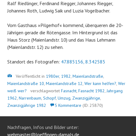
Ralf Riedlinger, Ferdinand Riegger, Johannes Riegger,
Johannes Roth, Ludwig Saik und Luzia Vogelbacher.
Vom Gasthaus »Pilgerhof« kommend, überqueren die 20-
Jährigen gerade die Rötengasse. Im Hintergrund ist das
Haus Storz (Maienlandstr. 10) und das Haus Lehmann
(Maienlandstr. 12) zu sehen.
Standort des Fotografen:
47.885156, 8.342585
Bild
Veröffentlicht in
1980er
,
1982
,
Maienlandstraße
,
Maienlandstraße 10
,
Maienlandstraße 12
,
Wer kann helfen?
,
Wer
weiß wer?
verschlagwortet
Fasnacht
,
Fasnacht 1982
,
Jahrgang
1962
,
Narrenbaum
,
Schopf
,
Umzug
,
Zwanzigjährige
,
Zwanzigjährige 1982
5 Kommentare
(ID: 25870)
Nachfragen, Infos und Bilder unter:
webmaster@loeffingen-damals.de