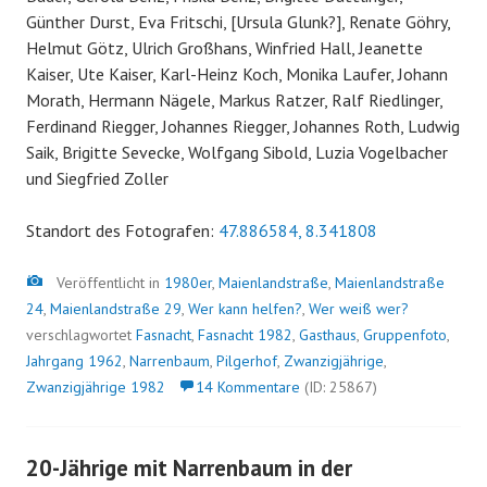
Günther Durst, Eva Fritschi, [Ursula Glunk?], Renate Göhry,
Helmut Götz, Ulrich Großhans, Winfried Hall, Jeanette
Kaiser, Ute Kaiser, Karl-Heinz Koch, Monika Laufer, Johann
Morath, Hermann Nägele, Markus Ratzer, Ralf Riedlinger,
Ferdinand Riegger, Johannes Riegger, Johannes Roth, Ludwig
Saik, Brigitte Sevecke, Wolfgang Sibold, Luzia Vogelbacher
und Siegfried Zoller
Standort des Fotografen:
47.886584, 8.341808
Bild
Veröffentlicht in
1980er
,
Maienlandstraße
,
Maienlandstraße
24
,
Maienlandstraße 29
,
Wer kann helfen?
,
Wer weiß wer?
verschlagwortet
Fasnacht
,
Fasnacht 1982
,
Gasthaus
,
Gruppenfoto
,
Jahrgang 1962
,
Narrenbaum
,
Pilgerhof
,
Zwanzigjährige
,
Zwanzigjährige 1982
14 Kommentare
(ID: 25867)
20-Jährige mit Narrenbaum in der