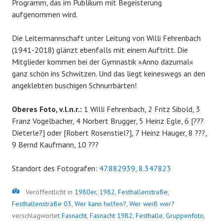
Programm, das im Publikum mit Begeisterung
aufgenommen wird.
Die Leitermannschaft unter Leitung von Willi Fehrenbach
(1941-2018) glänzt ebenfalls mit einem Auftritt. Die
Mitglieder kommen bei der Gymnastik »Anno dazumal«
ganz schön ins Schwitzen. Und das liegt keineswegs an den
angeklebten buschigen Schnurrbärten!
Oberes Foto, v.l.n.r.:
1 Willi Fehrenbach, 2 Fritz Sibold, 3
Franz Vogelbacher, 4 Norbert Brugger, 5 Heinz Egle, 6 [???
Dieterle?] oder [Robert Rosenstiel?], 7 Heinz Hauger, 8 ???,
9 Bernd Kaufmann, 10 ???
Standort des Fotografen:
47.882939, 8.347823
Bild
Veröffentlicht in
1980er
,
1982
,
Festhallenstraße
,
Festhallenstraße 03
,
Wer kann helfen?
,
Wer weiß wer?
verschlagwortet
Fasnacht
,
Fasnacht 1982
,
Festhalle
,
Gruppenfoto
,