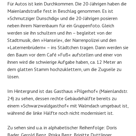
Für Autos ist kein Durchkommen. Die 20-Jährigen haben die
Maienlandstraße fest in Beschlag genommen. Es ist
»Schmutziger Dunschdig« und die 20-Jährigen posieren
neben ihrem Narrenbaum für ein Gruppenfoto. Gleich
werden sie ihn schultern und ihn – begleitet von der
Stadtmusik, den »Hansele«, der Narrenpolizei und den
»Laternenbrüdern« – ins Städtchen tragen. Dann werden sie
den Baum vor dem Café »Fuß« aufstellen und einer von
ihnen wird die schwierige Aufgabe haben, ca. 12 Meter an
dem glatten Stamm hochzuklettern, um die Zugseile zu
lösen.
Im Hintergrund ist das Gasthaus »Pilgerhof« (Maienlandstr.
24) zu sehen, dessen rechte Gebäudehälfte bereits zu
einem »Schwarzwaldgasthof« mit Walmdach umgebaut ist,
während die linke Hälfte noch nicht modernisiert ist.
Zu sehen sind u.a. in alphabetischer Reihenfolge: Doris
Bader, Gerold Benz, Priska Benz, Brigitte Duttlinger,