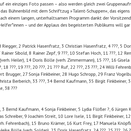
auf ein einziges Foto passen – also werden gleich zwei Gruppenau
 das Bühnenbild mit dem Schriftzug »Talent-Schuppen«, das eigens 
Nach einem langen, unterhaltsamen Programm dankt der Vorsitzend
elfer*innen – und der Applaus des begeisterten Publikums will gar 
 Riegger, 2 Patrick Hasenfratz, 3 Christian Hasenfratz, 4 ???, 5 Do
 Rainer Sibold, 8 Rainer Zepf, 9 ???, 10 Stefan Hoch, 11 ???, 12 Re
erh. Heiler), 14 Doris Bölle (verh. Zimmermann), 15 ???, 16 Gisela 
, 18 ???, 19 ???, 20 ???, 21 ??? Ruf, 22 ???, 23 ???, 24 Willi Fehre
ert Brugger, 27 Sonja Finkbeiner, 28 Hugo Schropp, 29 Franz Vogelb
Christa Berberich, 33 ???, 34 Bernd Kaufmann, 35 Birgit Finkbeiner, 
e, 38 ???
, 3 Bernd Kaufmann, 4 Sonja Finkbeiner, 5 Lydia Flößer ?, 6 Jürgen K
 Schreiber, 9 Joachim Streit, 10 Lore Isele, 11 Birgit Finkbeiner, 12
rh. Fehrenbach), 15 Bruno Krämer, 16 Kurt Frey, 17 Manuela Knöpfle
Heike Bölle (verh. Soldan), 23 Doris Hasenfratz, 24 ???, 25 ???, 26 ?