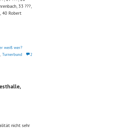
renbach, 33 ???,
?, 40 Robert
er weiß wer?
e
,
Turnerbund
2
esthalle,
alität nicht sehr