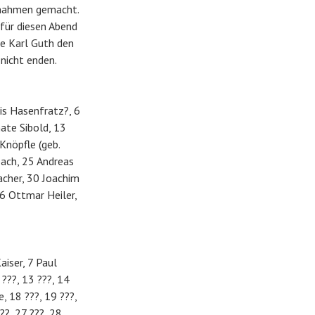
fnahmen gemacht.
für diesen Abend
e Karl Guth den
nicht enden.
ris Hasenfratz?, 6
nate Sibold, 13
Knöpfle (geb.
nbach, 25 Andreas
acher, 30 Joachim
36 Ottmar Heiler,
aiser, 7 Paul
 ???, 13 ???, 14
, 18 ???, 19 ???,
??, 27 ???, 28