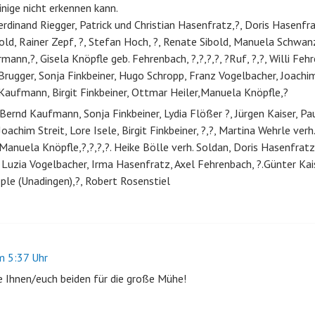
inige nicht erkennen kann.
Ferdinand Riegger, Patrick und Christian Hasenfratz,?, Doris Hasenfr
old, Rainer Zepf, ?, Stefan Hoch, ?, Renate Sibold, Manuela Schwanz 
ann,?, Gisela Knöpfle geb. Fehrenbach, ?,?,?,?, ?Ruf, ?,?, Willi Feh
Brugger, Sonja Finkbeiner, Hugo Schropp, Franz Vogelbacher, Joachim 
 Kaufmann, Birgit Finkbeiner, Ottmar Heiler,Manuela Knöpfle,?
,?, Bernd Kaufmann, Sonja Finkbeiner, Lydia Flößer ?, Jürgen Kaiser, P
Joachim Streit, Lore Isele, Birgit Finkbeiner, ?,?, Martina Wehrle ve
Manuela Knöpfle,?,?,?,?. Heike Bölle verh. Soldan, Doris Hasenfratz
 Luzia Vogelbacher, Irma Hasenfratz, Axel Fehrenbach, ?.Günter Kais
eple (Unadingen),?, Robert Rosenstiel
 5:37 Uhr
Ihnen/euch beiden für die große Mühe!