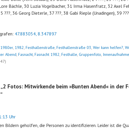
ore Bächle, 30 Luzia Vogelbacher, 31 Irma Hasenfratz, 32 Axel Feh
5 ???, 36 Georg Dieterle, 37 ???, 38 Gabi Rieple (Unadingen), 39 ??
grafen:
47.883054, 8.347897
n
1980er
,
1982
,
Festhallenstraße
,
Festhallenstraße 03
,
Wer kann helfen?
,
W
ter Abend
,
Fasnacht
,
Fasnacht 1982
,
Festhalle
,
Gruppenfoto
,
Innenaufnahm
247)
 „
2 Fotos: Mitwirkende beim »Bunten Abend« in der F
2
“
:13 Uhr
en Bildern geholfen, die Personen zu identifizieren. Leider ist die Qu