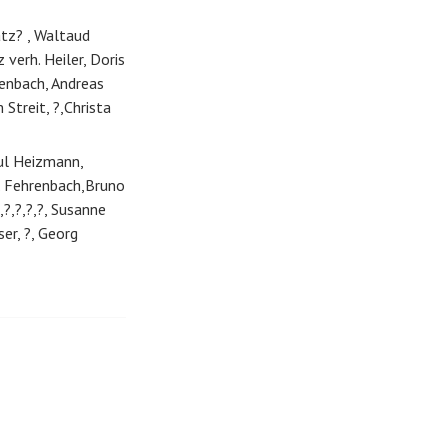
atz? , Waltaud
verh. Heiler, Doris
renbach, Andreas
Streit, ?,Christa
aul Heizmann,
rh. Fehrenbach,Bruno
,?,?,?,?, Susanne
er, ?, Georg