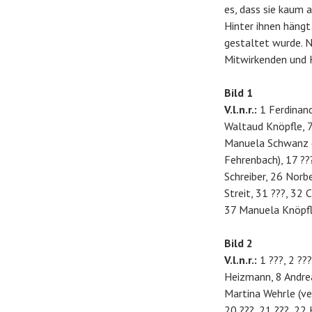
es, dass sie kaum 
Hinter ihnen hängt
gestaltet wurde. 
Mitwirkenden und H
Bild 1
V.l.n.r.:
1 Ferdinand
Waltaud Knöpfle, 7
Manuela Schwanz (v
Fehrenbach), 17 ???
Schreiber, 26 Norb
Streit, 31 ???, 32 
37 Manuela Knöpfl
Bild 2
V.l.n.r.:
1 ???, 2 ???
Heizmann, 8 Andreas
Martina Wehrle (ve
20 ???, 21 ???, 22 