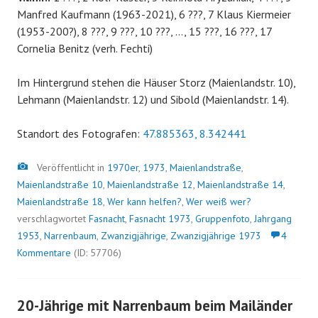
Manfred Kaufmann (1963-2021), 6 ???, 7 Klaus Kiermeier
(1953-200?), 8 ???, 9 ???, 10 ???, …, 15 ???, 16 ???, 17
Cornelia Benitz (verh. Fechti)
Im Hintergrund stehen die Häuser Storz (Maienlandstr. 10),
Lehmann (Maienlandstr. 12) und Sibold (Maienlandstr. 14).
Standort des Fotografen:
47.885363, 8.342441
Bild
Veröffentlicht in
1970er
,
1973
,
Maienlandstraße
,
Maienlandstraße 10
,
Maienlandstraße 12
,
Maienlandstraße 14
,
Maienlandstraße 18
,
Wer kann helfen?
,
Wer weiß wer?
verschlagwortet
Fasnacht
,
Fasnacht 1973
,
Gruppenfoto
,
Jahrgang
1953
,
Narrenbaum
,
Zwanzigjährige
,
Zwanzigjährige 1973
4
Kommentare
(ID: 57706)
20-Jährige mit Narrenbaum beim Mailänder