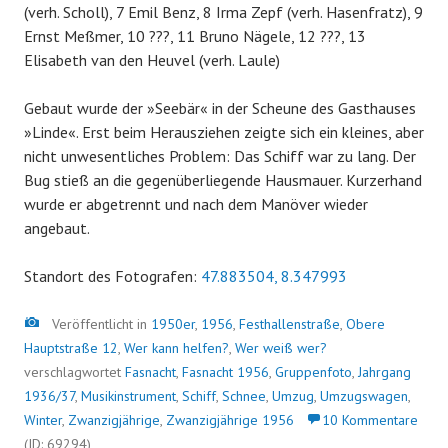
(verh. Scholl), 7 Emil Benz, 8 Irma Zepf (verh. Hasenfratz), 9
Ernst Meßmer, 10 ???, 11 Bruno Nägele, 12 ???, 13
Elisabeth van den Heuvel (verh. Laule)
Gebaut wurde der »Seebär« in der Scheune des Gasthauses
»Linde«. Erst beim Herausziehen zeigte sich ein kleines, aber
nicht unwesentliches Problem: Das Schiff war zu lang. Der
Bug stieß an die gegenüberliegende Hausmauer. Kurzerhand
wurde er abgetrennt und nach dem Manöver wieder
angebaut.
Standort des Fotografen:
47.883504, 8.347993
Bild
Veröffentlicht in
1950er
,
1956
,
Festhallenstraße
,
Obere
Hauptstraße 12
,
Wer kann helfen?
,
Wer weiß wer?
verschlagwortet
Fasnacht
,
Fasnacht 1956
,
Gruppenfoto
,
Jahrgang
1936/37
,
Musikinstrument
,
Schiff
,
Schnee
,
Umzug
,
Umzugswagen
,
Winter
,
Zwanzigjährige
,
Zwanzigjährige 1956
10 Kommentare
(ID: 69294)