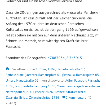
Gelächter und ein bisschen kontrolliertem Chaos.
Dass die 20-Jährigen ausgerechnet als »rosarote Panther«
auftreten, ist kein Zufall: Mit der Zeichentrickserie, die
Anfang der 1970er Jahre im deutschen Fernsehen
Kultstatus erreichte, ist der Jahrgang 1966 aufgewachsen.
Jetzt stehen sie mitten auf dem unteren Rathausplatz, im
Schnee und Matsch, beim wichtigsten Kraftakt ihrer
Fasnacht.
Standort des Fotografen:
47.883934, 8.343915
Bild
Veröffentlicht in
1980er
,
1986
,
Demetriusstraße 17
,
Rathausplatz (unterer)
,
Rathausplatz 01 (Rathaus)
,
Rathausplatz 05
,
Untere Hauptstraße 02
verschlagwortet
Adler
,
Fasnacht
,
Fasnacht
1986
,
Gruppenfoto
,
Jahrgang 1966
,
Menschenmenge
,
Narrenbaum
,
Narrenpolizei
,
NEU Februar 2026
,
Schnee
,
Straßenschild
,
Zwanzigjährige
,
Zwanzigjährige 1986
2 Kommentare
(ID:
25407)