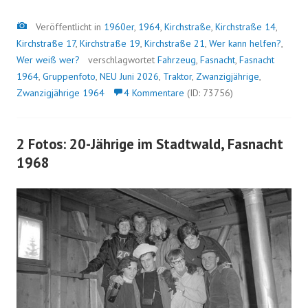
Bild
Veröffentlicht in
1960er
,
1964
,
Kirchstraße
,
Kirchstraße 14
,
Kirchstraße 17
,
Kirchstraße 19
,
Kirchstraße 21
,
Wer kann helfen?
,
Wer weiß wer?
verschlagwortet
Fahrzeug
,
Fasnacht
,
Fasnacht
1964
,
Gruppenfoto
,
NEU Juni 2026
,
Traktor
,
Zwanzigjährige
,
Zwanzigjährige 1964
4 Kommentare
(ID: 73756)
2 Fotos: 20-Jährige im Stadtwald, Fasnacht
1968