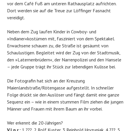
vor dem Café Fuß am unteren Rathausplatz aufrichten.
Dort werden sie auf die Treue zur Löffinger Fasnacht
vereidigt.
Neben dem Zug laufen Kinder in Cowboy- und
»Indianer«kostümen mit, fasziniert von dem Spektakel.
Erwachsene schauen zu, die Straße ist gesäumt von
Schaulustigen. Begleitet wird der Zug von der Stadtmusik,
den »Laternenbrüdern«, der Narrenpolizei und den Hansele
– jede Gruppe trägt ihr Stück zur lebendigen Kulisse bei.
Die Fotografin hat sich an der Kreuzung
Maienlandstraße/Rötengasse aufgestellt. In schneller
Folge drückt sie den Auslöser und fängt damit eine ganze
Sequenz ein – wie in einem stummen Film ziehen die jungen
Männer und Frauen mit ihrem Baum an ihr vorbei.
Wer erkennt die 20-Jährigen?
V.l.n.r.:
1 ???, 2 Rolf Kuster, 3 Reinhold Hryzuniak, 4 ???, 5