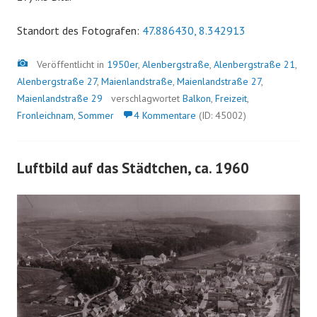
Standort des Fotografen:
47.886430, 8.342913
Bild
Veröffentlicht in
1950er
,
Alenbergstraße
,
Alenbergstraße 21
,
Alenbergstraße 27
,
Maienlandstraße
,
Maienlandstraße 27
,
Maienlandstraße 29
verschlagwortet
Balkon
,
Freizeit
,
Fronleichnam
,
Sommer
4 Kommentare
(ID: 45002)
Luftbild auf das Städtchen, ca. 1960