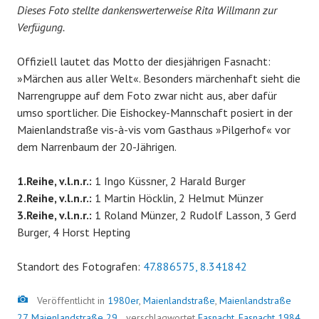
Dieses Foto stellte dankenswerterweise Rita Willmann zur
Verfügung.
Offiziell lautet das Motto der diesjährigen Fasnacht:
»Märchen aus aller Welt«. Besonders märchenhaft sieht die
Narrengruppe auf dem Foto zwar nicht aus, aber dafür
umso sportlicher. Die Eishockey-Mannschaft posiert in der
Maienlandstraße vis-à-vis vom Gasthaus »Pilgerhof« vor
dem Narrenbaum der 20-Jährigen.
1.Reihe, v.l.n.r.:
1 Ingo Küssner, 2 Harald Burger
2.Reihe, v.l.n.r.:
1 Martin Höcklin, 2 Helmut Münzer
3.Reihe, v.l.n.r.:
1 Roland Münzer, 2 Rudolf Lasson, 3 Gerd
Burger, 4 Horst Hepting
Standort des Fotografen:
47.886575, 8.341842
Bild
Veröffentlicht in
1980er
,
Maienlandstraße
,
Maienlandstraße
27
,
Maienlandstraße 29
verschlagwortet
Fasnacht
,
Fasnacht 1984
,