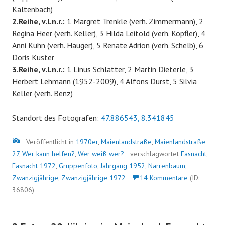
Kaltenbach)
2.Reihe, v.l.n.r.:
1 Margret Trenkle (verh. Zimmermann), 2
Regina Heer (verh. Keller), 3 Hilda Leitold (verh. Köpfler), 4
Anni Kühn (verh. Hauger), 5 Renate Adrion (verh. Schelb), 6
Doris Kuster
3.Reihe, v.l.n.r.:
1 Linus Schlatter, 2 Martin Dieterle, 3
Herbert Lehmann (1952-2009), 4 Alfons Durst, 5 Silvia
Keller (verh. Benz)
Standort des Fotografen:
47.886543, 8.341845
Bild
Veröffentlicht in
1970er
,
Maienlandstraße
,
Maienlandstraße
27
,
Wer kann helfen?
,
Wer weiß wer?
verschlagwortet
Fasnacht
,
Fasnacht 1972
,
Gruppenfoto
,
Jahrgang 1952
,
Narrenbaum
,
Zwanzigjährige
,
Zwanzigjährige 1972
14 Kommentare
(ID:
36806)