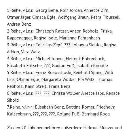
1.Reihe, v.l.n.r.: Georg Beha, Rolf Jordan, Annette Zirn,
Otmar Jäger, Christa Egle, Wolfgang Braun, Petra Tibussek,
Andrea Benz
2.Reihe, v.l.n.r.: Christoph Ratzer, Anton Rebholz, Priska
Rappenegger, Regina Isele, Marianne Fehrenbach
3.Reihe, v.l.n.r.: Felicitas Zepf, ???, Johanna Siebler, Regina
Adrion, Vera Walz
4.Reihe, v.l.n.r.: Michael Jonner, Helmut Föhrenbach,
Elisabeth Fritsche, ???, Gudrun Fuß, Isabella Knöpfle
5.Reihe, v.l.n.r.: Franz Rokoschoski, Reinhold Spang, Willi
Link, Otmar Egle, Margareta Wolber, Pia Walz, Thomas
Rebholz, Karin Streit, Franz Benz
6.Reihe, v.l.n.r.: ???, ???, Christa Wolber, Anette Jabs, Renate
Sibold
7.Reihe, v.l.n.r.: Elisabeth Benz, Bettina Romer, Friedhelm
Kaltenbrunn, ???, ???, ???, Roland Fuß, Bernhard Rogg
Zu den 20-Jährigen gehören außerdem: Helmut Münzer und