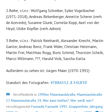
2.Reihe, v.l.n.r.: Wolfgang Schreiber, Sylke Vogelbacher
(1971-2018), Andreas Birkenberger, Annette Scherer (verh.
de Azevedo), Susanne Glunk, Cornelia Kopp, Axel von der
Heyd, Ulrike Köpfler (verh. Adrion)
3.Reihe, v.l.n.r.: Patrick Reinhardt, Alexander Knecht, Martin
Ganter, Andreas Benz, Frank Wider, Christian Heizmann,
Martin Frei, Matthias Rogg, Boris Schmid, Thorsten Schelb,
Marco Willmann, ???, Harald Volk, Sascha Katla
Außerdem zu sehen ist: Jürgen Maier (1970-1992)
Standort des Fotografen:
47.886552, 8.341839
Bild
Veröffentlicht in
1990er
,
Maienlandstraße
,
Maienlandstraße
27
,
Maienlandstraße 29
,
Wer kann helfen?
,
Wer weiß wer?
verschlagwortet
Fasnacht
,
Fasnacht 1992
,
Gruppenfoto
,
Jahrgang