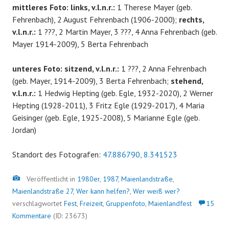
mittleres Foto: links, v.l.n.r.:
1 Therese Mayer (geb.
Fehrenbach), 2 August Fehrenbach (1906-2000);
rechts,
v.l.n.r.:
1 ???, 2 Martin Mayer, 3 ???, 4 Anna Fehrenbach (geb.
Mayer 1914-2009), 5 Berta Fehrenbach
unteres Foto: sitzend, v.l.n.r.:
1 ???, 2 Anna Fehrenbach
(geb. Mayer, 1914-2009), 3 Berta Fehrenbach;
stehend,
v.l.n.r.:
1 Hedwig Hepting (geb. Egle, 1932-2020), 2 Werner
Hepting (1928-2011), 3 Fritz Egle (1929-2017), 4 Maria
Geisinger (geb. Egle, 1925-2008), 5 Marianne Egle (geb.
Jordan)
Standort des Fotografen:
47.886790, 8.341523
Bild
Veröffentlicht in
1980er
,
1987
,
Maienlandstraße
,
Maienlandstraße 27
,
Wer kann helfen?
,
Wer weiß wer?
verschlagwortet
Fest
,
Freizeit
,
Gruppenfoto
,
Maienlandfest
15
Kommentare
(ID: 23673)