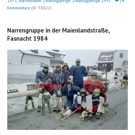
1971
,
Narrenbaum
,
Zwanzigjährige
,
Zwanzigjährige 1992
14
Kommentare
(ID: 38022)
Narrengruppe in der Maienlandstraße,
Fasnacht 1984