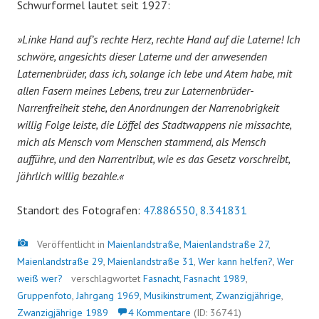
Schwurformel lautet seit 1927:
»Linke Hand auf’s rechte Herz, rechte Hand auf die Laterne! Ich
schwöre, angesichts dieser Laterne und der anwesenden
Laternenbrüder, dass ich, solange ich lebe und Atem habe, mit
allen Fasern meines Lebens, treu zur Laternenbrüder-
Narrenfreiheit stehe, den Anordnungen der Narrenobrigkeit
willig Folge leiste, die Löffel des Stadtwappens nie missachte,
mich als Mensch vom Menschen stammend, als Mensch
aufführe, und den Narrentribut, wie es das Gesetz vorschreibt,
jährlich willig bezahle.«
Standort des Fotografen:
47.886550, 8.341831
Bild
Veröffentlicht in
Maienlandstraße
,
Maienlandstraße 27
,
Maienlandstraße 29
,
Maienlandstraße 31
,
Wer kann helfen?
,
Wer
weiß wer?
verschlagwortet
Fasnacht
,
Fasnacht 1989
,
Gruppenfoto
,
Jahrgang 1969
,
Musikinstrument
,
Zwanzigjährige
,
Zwanzigjährige 1989
4 Kommentare
(ID: 36741)