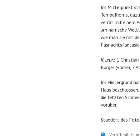
Im Mittelpunkt ste
Tempelhorns, dazu 
verrät mit einem 
um närrische Weltlä
wie man sie mit de
Fasnachtsfantasie
V.l.n.r.:
1 Christian
Burger (vorne), 7 
Im Hintergrund hä
Haus beschlossen, 
die letzten Schnee
vorüber.
Standort des Foto
Bild
Veröffentlicht i