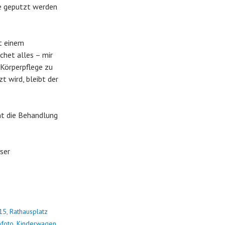
he geputzt werden
t einem
chet alles – mir
 Körperpflege zu
 wird, bleibt der
mmt die Behandlung
ser
15
,
Rathausplatz
foto
,
Kinderwagen
,