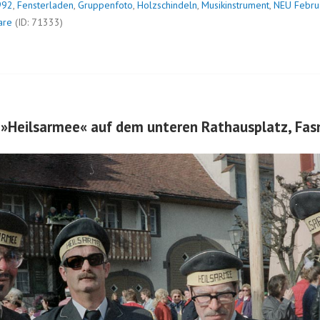
992
,
Fensterladen
,
Gruppenfoto
,
Holzschindeln
,
Musikinstrument
,
NEU Febru
are
(ID: 71333)
 »Heilsarmee« auf dem unteren Rathausplatz, Fa