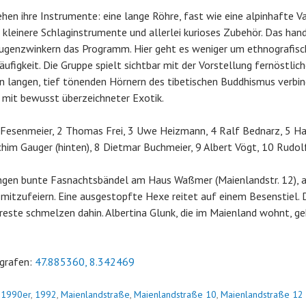
hen ihre Instrumente: eine lange Röhre, fast wie eine alpinhafte Va
kleinere Schlaginstrumente und allerlei kurioses Zubehör. Das han
Augenzwinkern das Programm. Hier geht es weniger um ethnografisc
ufigkeit. Die Gruppe spielt sichtbar mit der Vorstellung fernöstlic
n langen, tief tönenden Hörnern des tibetischen Buddhismus verbin
 mit bewusst überzeichneter Exotik.
 Fesenmeier, 2 Thomas Frei, 3 Uwe Heizmann, 4 Ralf Bednarz, 5 Har
Achim Gauger (hinten), 8 Dietmar Buchmeier, 9 Albert Vögt, 10 Rudo
ngen bunte Fasnachtsbändel am Haus Waßmer (Maienlandstr. 12), a
mitzufeiern. Eine ausgestopfte Hexe reitet auf einem Besenstiel. D
reste schmelzen dahin. Albertina Glunk, die im Maienland wohnt, g
grafen:
47.885360, 8.342469
n
1990er
,
1992
,
Maienlandstraße
,
Maienlandstraße 10
,
Maienlandstraße 12