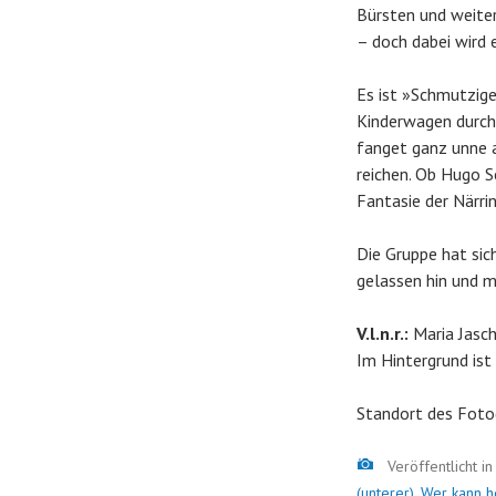
Bürsten und weite
– doch dabei wird 
Es ist »Schmutzige
Kinderwagen durch 
fanget ganz unne a
reichen. Ob Hugo S
Fantasie der Närri
Die Gruppe hat sic
gelassen hin und 
V.l.n.r.:
Maria Jasch
Im Hintergrund ist
Standort des Foto
Bild
Veröffentlicht i
(unterer)
,
Wer kann h