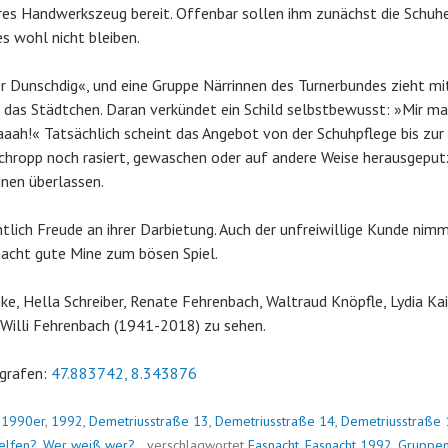
res Handwerkszeug bereit. Offenbar sollen ihm zunächst die Schu
es wohl nicht bleiben.
r Dunschdig«, und eine Gruppe Närrinnen des Turnerbundes zieht mi
das Städtchen. Daran verkündet ein Schild selbstbewusst: »Mir ma
aah!« Tatsächlich scheint das Angebot von der Schuhpflege bis zur
chropp noch rasiert, gewaschen oder auf andere Weise herausgeputzt
nnen überlassen.
htlich Freude an ihrer Darbietung. Auch der unfreiwillige Kunde ni
macht gute Mine zum bösen Spiel.
ke, Hella Schreiber, Renate Fehrenbach, Waltraud Knöpfle, Lydia Kai
 Willi Fehrenbach (1941-2018) zu sehen.
grafen:
47.883742, 8.343876
n
1990er
,
1992
,
Demetriusstraße 13
,
Demetriusstraße 14
,
Demetriusstraße 
elfen?
,
Wer weiß wer?
verschlagwortet
Fasnacht
,
Fasnacht 1992
,
Gruppen