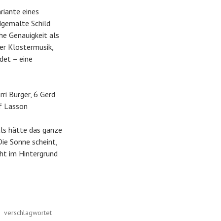
riante eines
dgemalte Schild
he Genauigkeit als
her Klostermusik,
det – eine
ri Burger, 6 Gerd
lf Lasson
ls hätte das ganze
ie Sonne scheint,
eht im Hintergrund
verschlagwortet