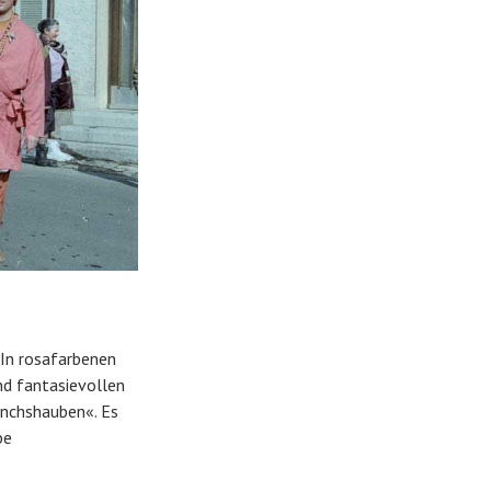
 In rosafarbenen
nd fantasievollen
önchshauben«. Es
pe