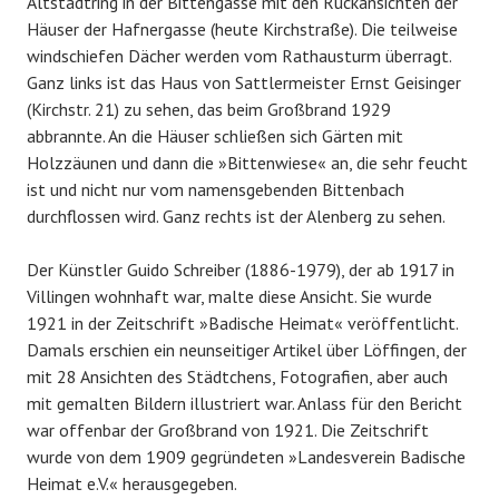
Altstadtring in der Bittengasse mit den Rückansichten der
Häuser der Hafnergasse (heute Kirchstraße). Die teilweise
windschiefen Dächer werden vom Rathausturm überragt.
Ganz links ist das Haus von Sattlermeister Ernst Geisinger
(Kirchstr. 21) zu sehen, das beim Großbrand 1929
abbrannte. An die Häuser schließen sich Gärten mit
Holzzäunen und dann die »Bittenwiese« an, die sehr feucht
ist und nicht nur vom namensgebenden Bittenbach
durchflossen wird. Ganz rechts ist der Alenberg zu sehen.
Der Künstler Guido Schreiber (1886-1979), der ab 1917 in
Villingen wohnhaft war, malte diese Ansicht. Sie wurde
1921 in der Zeitschrift »Badische Heimat« veröffentlicht.
Damals erschien ein neunseitiger Artikel über Löffingen, der
mit 28 Ansichten des Städtchens, Fotografien, aber auch
mit gemalten Bildern illustriert war. Anlass für den Bericht
war offenbar der Großbrand von 1921. Die Zeitschrift
wurde von dem 1909 gegründeten »Landesverein Badische
Heimat e.V.« herausgegeben.