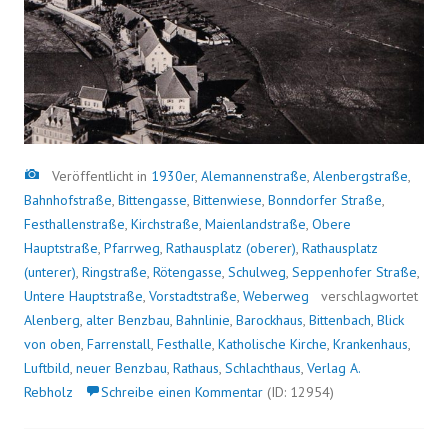
Bild
Veröffentlicht in
1930er
,
Alemannenstraße
,
Alenbergstraße
,
Bahnhofstraße
,
Bittengasse
,
Bittenwiese
,
Bonndorfer Straße
,
Festhallenstraße
,
Kirchstraße
,
Maienlandstraße
,
Obere
Hauptstraße
,
Pfarrweg
,
Rathausplatz (oberer)
,
Rathausplatz
(unterer)
,
Ringstraße
,
Rötengasse
,
Schulweg
,
Seppenhofer Straße
,
Untere Hauptstraße
,
Vorstadtstraße
,
Weberweg
verschlagwortet
Alenberg
,
alter Benzbau
,
Bahnlinie
,
Barockhaus
,
Bittenbach
,
Blick
von oben
,
Farrenstall
,
Festhalle
,
Katholische Kirche
,
Krankenhaus
,
Luftbild
,
neuer Benzbau
,
Rathaus
,
Schlachthaus
,
Verlag A.
Rebholz
Schreibe einen Kommentar
(ID: 12954)