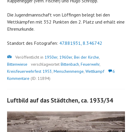
Rappenegger (verh. Fischer) und Hugo Schropp.
Die Jugendmannschaft von Löffingen belegt bei den
Wettkämpfen mit 352 Punkten den 2. Platz und erhält eine
Ehrenurkunde.
Standort des Fotografen:
47.881931, 8.346742
Bild
Veröffentlicht in
1950er
,
1960er
,
Bei der Kirche
,
Bittenwiese
verschlagwortet
Bittenbach
,
Feuerwehr
,
Kreisfeuerwehrfest 1953
,
Menschenmenge
,
Wettkampf
6
Kommentare
(ID: 11894)
Luftbild auf das Städtchen, ca. 1933/34