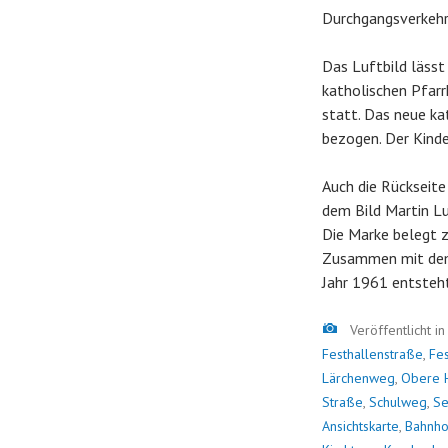
Durchgangsverkehr
Das Luftbild lässt
katholischen Pfarr
statt. Das neue k
bezogen. Der Kinde
Auch die Rückseite
dem Bild Martin Lu
Die Marke belegt z
Zusammen mit dem f
Jahr 1961 entsteht
Bild
Veröffentlicht i
Festhallenstraße
,
Fe
Lärchenweg
,
Obere 
Straße
,
Schulweg
,
Se
Ansichtskarte
,
Bahnho