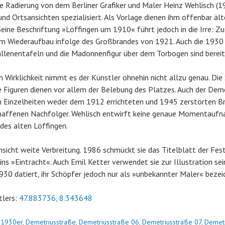
e Radierung von dem Berliner Grafiker und Maler Heinz Wehlisch (19
 und Ortsansichten spezialisiert. Als Vorlage dienen ihm offenbar äl
Seine Beschriftung »Löffingen um 1910« führt jedoch in die Irre: Zu
m Wiederaufbau infolge des Großbrandes von 1921. Auch die 1930
lenentafeln und die Madonnenfigur über dem Torbogen sind bereits
en Wirklichkeit nimmt es der Künstler ohnehin nicht allzu genau. Die
 die Figuren dienen vor allem der Belebung des Platzes. Auch der De
en Einzelheiten weder dem 1912 errichteten und 1945 zerstörten B
affenen Nachfolger. Wehlisch entwirft keine genaue Momentaufna
 des alten Löffingen.
Ansicht weite Verbreitung. 1986 schmückt sie das Titelblatt der Fest
s »Eintracht«. Auch Emil Ketter verwendet sie zur Illustration sei
930 datiert, ihr Schöpfer jedoch nur als »unbekannter Maler« bezei
tlers:
47.883736, 8.343648
n
1930er
,
Demetriusstraße
,
Demetriusstraße 06
,
Demetriusstraße 07
,
Demetr