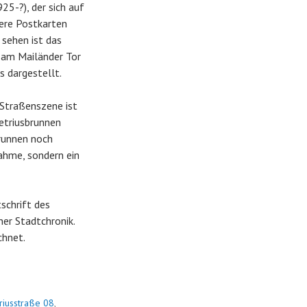
25-?), der sich auf
tere Postkarten
 sehen ist das
 am Mailänder Tor
 dargestellt.
 Straßenszene ist
metriusbrunnen
runnen noch
hme, sondern ein
schrift des
ner Stadtchronik.
chnet.
iusstraße 08
,