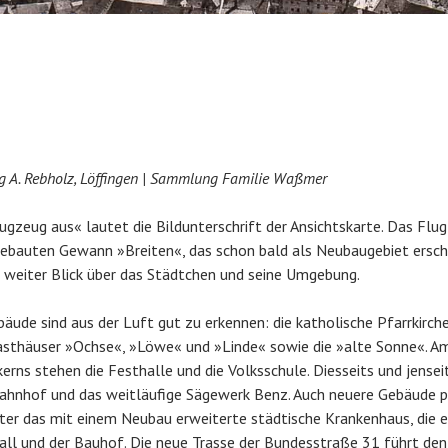
ag A. Rebholz, Löffingen | Sammlung Familie Waßmer
gzeug aus« lautet die Bildunterschrift der Ansichtskarte. Das Flug
ebauten Gewann »Breiten«, das schon bald als Neubaugebiet ersch
in weiter Blick über das Städtchen und seine Umgebung.
äude sind aus der Luft gut zu erkennen: die katholische Pfarrkirche
asthäuser »Ochse«, »Löwe« und »Linde« sowie die »alte Sonne«. A
erns stehen die Festhalle und die Volksschule. Diesseits und jensei
 Bahnhof und das weitläufige Sägewerk Benz. Auch neuere Gebäude 
nter das mit einem Neubau erweiterte städtische Krankenhaus, die e
all und der Bauhof. Die neue Trasse der Bundesstraße 31 führt den