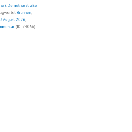
Tor)
,
Demetriusstraße
lagwortet
Brunnen
,
U August 2026
,
ommentar
(ID: 74066)