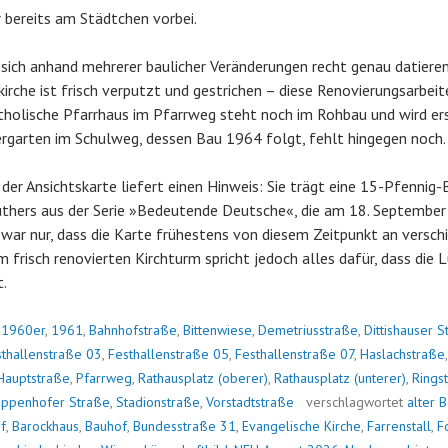
 bereits am Städtchen vorbei.
 sich anhand mehrerer baulicher Veränderungen recht genau datieren
kirche ist frisch verputzt und gestrichen – diese Renovierungsarbei
atholische Pfarrhaus im Pfarrweg steht noch im Rohbau und wird e
rgarten im Schulweg, dessen Bau 1964 folgt, fehlt hingegen noch.
 der Ansichtskarte liefert einen Hinweis: Sie trägt eine 15-Pfennig
thers aus der Serie »Bedeutende Deutsche«, die am 18. September 
war nur, dass die Karte frühestens von diesem Zeitpunkt an versch
risch renovierten Kirchturm spricht jedoch alles dafür, dass die
.
n
1960er
,
1961
,
Bahnhofstraße
,
Bittenwiese
,
Demetriusstraße
,
Dittishauser S
sthallenstraße 03
,
Festhallenstraße 05
,
Festhallenstraße 07
,
Haslachstraße
Hauptstraße
,
Pfarrweg
,
Rathausplatz (oberer)
,
Rathausplatz (unterer)
,
Rings
ppenhofer Straße
,
Stadionstraße
,
Vorstadtstraße
verschlagwortet
alter 
f
,
Barockhaus
,
Bauhof
,
Bundesstraße 31
,
Evangelische Kirche
,
Farrenstall
,
F