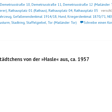
Demetriusstraße 10
,
Demetriusstraße 11
,
Demetriusstraße 12 (Mailänder 
erer)
,
Rathausplatz 01 (Rathaus)
,
Rathausplatz 04
,
Rathausplatz 05
versch
ahrzeug
,
Gefallenendenkmal 1914/18
,
Hund
,
Kriegerdenkmal 1870/71
,
NE
usturm
,
Stadtring
,
Staffelgiebel
,
Tor (Mailänder Tor)
Schreibe einen K
Städtchens von der »Hasle« aus, ca. 1957