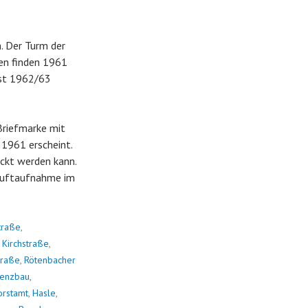
. Der Turm der
ten finden 1961
rst 1962/63
-Briefmarke mit
1961 erscheint.
ickt werden kann.
 Luftaufnahme im
traße
,
,
Kirchstraße
,
traße
,
Rötenbacher
Benzbau
,
orstamt
,
Hasle
,