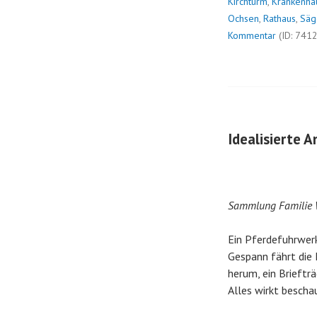
Kirchturm
,
Krankenha
Ochsen
,
Rathaus
,
Säg
Kommentar
(ID: 741
Idealisierte 
Sammlung Familie
Ein Pferdefuhrwerk
Gespann fährt die
herum, ein Brieftr
Alles wirkt beschau