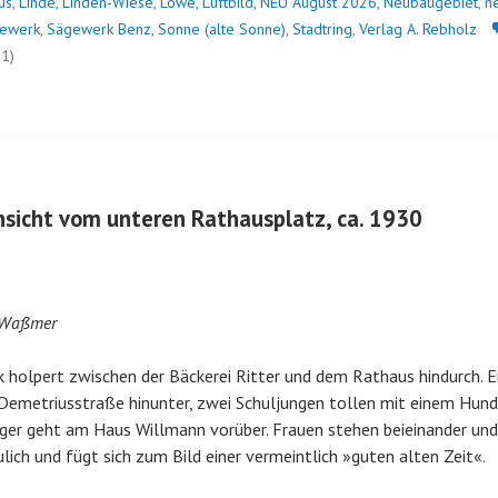
us
,
Linde
,
Linden-Wiese
,
Löwe
,
Luftbild
,
NEU August 2026
,
Neubaugebiet
,
n
ewerk
,
Sägewerk Benz
,
Sonne (alte Sonne)
,
Stadtring
,
Verlag A. Rebholz
21)
Ansicht vom unteren Rathausplatz, ca. 1930
 Waßmer
 holpert zwischen der Bäckerei Ritter und dem Rathaus hindurch. E
 Demetriusstraße hinunter, zwei Schuljungen tollen mit einem Hun
äger geht am Haus Willmann vorüber. Frauen stehen beieinander und 
lich und fügt sich zum Bild einer vermeintlich »guten alten Zeit«.