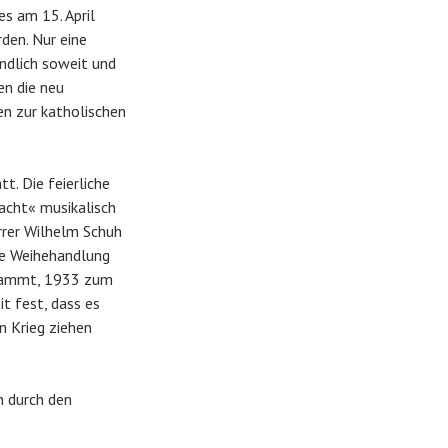
s am 15. April
en. Nur eine
endlich soweit und
en die neu
en zur katholischen
t. Die feierliche
acht« musikalisch
rrer Wilhelm Schuh
ie Weihehandlung
 stammt, 1933 zum
it fest, dass es
n Krieg ziehen
h durch den