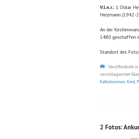
V.l.n.r.:
1 Oskar Hei
Heizmann (1942-2
An der Kirchenwand 
1480 geschaffen w
Standort des Foto
Bild
Veröffentlicht i
verschlagwortet
Glo
Katholizismus
,
Kind
,
P
2 Fotos: Anku