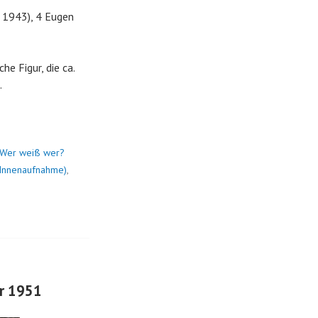
. 1943), 4 Eugen
he Figur, die ca.
.
Wer weiß wer?
 (Innenaufnahme)
,
er 1951