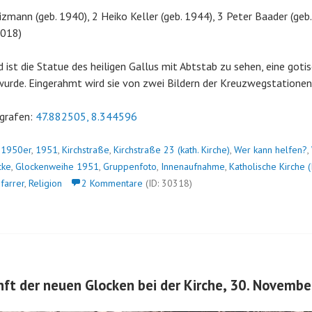
zmann (geb. 1940), 2 Heiko Keller (geb. 1944), 3 Peter Baader (geb
018)
ist die Statue des heiligen Gallus mit Abtstab zu sehen, eine gotisc
urde. Eingerahmt wird sie von zwei Bildern der Kreuzwegstationen
grafen:
47.882505, 8.344596
n
1950er
,
1951
,
Kirchstraße
,
Kirchstraße 23 (kath. Kirche)
,
Wer kann helfen?
,
cke
,
Glockenweihe 1951
,
Gruppenfoto
,
Innenaufnahme
,
Katholische Kirche
farrer
,
Religion
2 Kommentare
(ID: 30318)
nft der neuen Glocken bei der Kirche, 30. Novemb