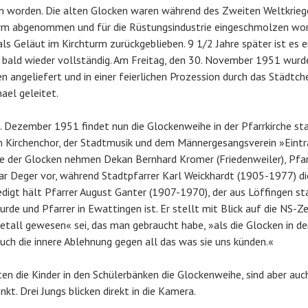
n worden. Die alten Glocken waren während des Zweiten Weltkriege
m abgenommen und für die Rüstungsindustrie eingeschmolzen word
als Geläut im Kirchturm zurückgeblieben. 9 1/2 Jahre später ist es 
 bald wieder vollständig. Am Freitag, den 30. November 1951 wurd
 angeliefert und in einer feierlichen Prozession durch das Städtch
hael geleitet.
 Dezember 1951 findet nun die Glockenweihe in der Pfarrkirche stat
 Kirchenchor, der Stadtmusik und dem Männergesangsverein »Eintr
e der Glocken nehmen Dekan Bernhard Kromer (Friedenweiler), Pfa
ar Deger vor, während Stadtpfarrer Karl Weickhardt (1905-1977) d
redigt hält Pfarrer August Ganter (1907-1970), der aus Löffingen
rde und Pfarrer in Ewattingen ist. Er stellt mit Blick auf die NS-Ze
Metall gewesen« sei, das man gebraucht habe, »als die Glocken in de
ch die innere Ablehnung gegen all das was sie uns künden.«
en die Kinder in den Schülerbänken die Glockenweihe, sind aber auc
t. Drei Jungs blicken direkt in die Kamera.