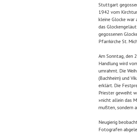
Stuttgart gegosse
1942 vom Kirchtur
kleine Glocke war 
das Glockengeläut
gegossenen Glocken
Pfarrkirche St. Mic
Am Sonntag, den 2.
Handlung wird vom
umrahmt. Die Weih
(Bachheim) und Vik
erklärt. Die Festp
Priester geweiht wu
»nicht allein das 
mußten, sondern au
Neugierig beobacht
Fotografen abgelenk