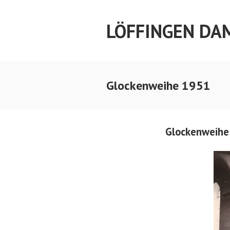
Springe
zum
LÖFFINGEN DA
Inhalt
Glockenweihe 1951
Glockenweihe 