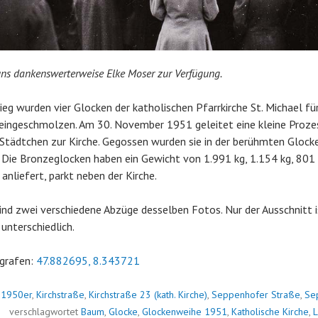
 uns dankenswerterweise Elke Moser zur Verfügung.
eg wurden vier Glocken der katholischen Pfarrkirche St. Michael für
eingeschmolzen. Am 30. November 1951 geleitet eine kleine Prozes
Städtchen zur Kirche. Gegossen wurden sie in der berühmten Glocke
. Die Bronzeglocken haben ein Gewicht von 1.991 kg, 1.154 kg, 801 
anliefert, parkt neben der Kirche.
ind zwei verschiedene Abzüge desselben Fotos. Nur der Ausschnitt i
unterschiedlich.
grafen:
47.882695, 8.343721
n
1950er
,
Kirchstraße
,
Kirchstraße 23 (kath. Kirche)
,
Seppenhofer Straße
,
Se
?
verschlagwortet
Baum
,
Glocke
,
Glockenweihe 1951
,
Katholische Kirche
,