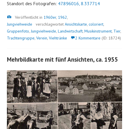
Standort des Fotografen:
47.896016, 8.337714
Bild
Veröffentlicht in
1960er
,
1962
,
Jungviehweide
verschlagwortet
Ansichtskarte
,
coloriert
,
Gruppenfoto
,
Jungviehweide
,
Landwirtschaft
,
Musikinstrument
,
Tier
,
Trachtengruppe
,
Verein
,
Viehtränke
2 Kommentare
(ID: 18724)
Mehrbildkarte mit fünf Ansichten, ca. 1955