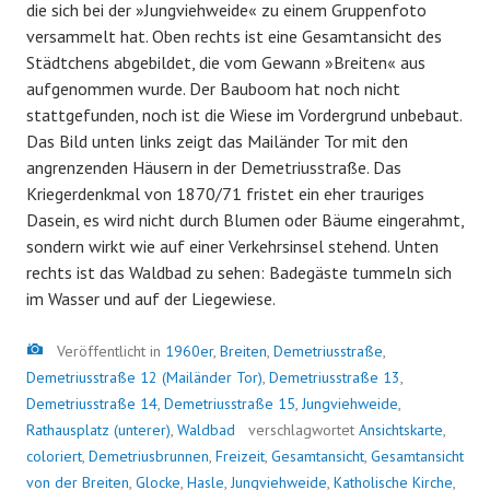
die sich bei der »Jungviehweide« zu einem Gruppenfoto
versammelt hat. Oben rechts ist eine Gesamtansicht des
Städtchens abgebildet, die vom Gewann »Breiten« aus
aufgenommen wurde. Der Bauboom hat noch nicht
stattgefunden, noch ist die Wiese im Vordergrund unbebaut.
Das Bild unten links zeigt das Mailänder Tor mit den
angrenzenden Häusern in der Demetriusstraße. Das
Kriegerdenkmal von 1870/71 fristet ein eher trauriges
Dasein, es wird nicht durch Blumen oder Bäume eingerahmt,
sondern wirkt wie auf einer Verkehrsinsel stehend. Unten
rechts ist das Waldbad zu sehen: Badegäste tummeln sich
im Wasser und auf der Liegewiese.
Bild
Veröffentlicht in
1960er
,
Breiten
,
Demetriusstraße
,
Demetriusstraße 12 (Mailänder Tor)
,
Demetriusstraße 13
,
Demetriusstraße 14
,
Demetriusstraße 15
,
Jungviehweide
,
Rathausplatz (unterer)
,
Waldbad
verschlagwortet
Ansichtskarte
,
coloriert
,
Demetriusbrunnen
,
Freizeit
,
Gesamtansicht
,
Gesamtansicht
von der Breiten
,
Glocke
,
Hasle
,
Jungviehweide
,
Katholische Kirche
,