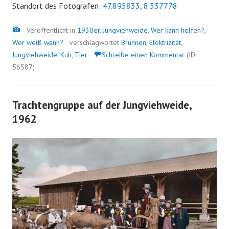
Standort des Fotografen:
47.895833, 8.337778
Bild
Veröffentlicht in
1930er
,
Jungviehweide
,
Wer kann helfen?
,
Wer weiß wann?
verschlagwortet
Brunnen
,
Elektrizität
,
Jungviehweide
,
Kuh
,
Tier
Schreibe einen Kommentar
(ID:
56587)
Trachtengruppe auf der Jungviehweide,
1962