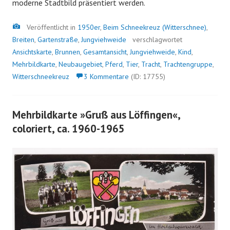
moderne Stadtbild präsentiert werden.
Bild
Veröffentlicht in
1950er
,
Beim Schneekreuz (Witterschnee)
,
Breiten
,
Gartenstraße
,
Jungviehweide
verschlagwortet
Ansichtskarte
,
Brunnen
,
Gesamtansicht
,
Jungviehweide
,
Kind
,
Mehrbildkarte
,
Neubaugebiet
,
Pferd
,
Tier
,
Tracht
,
Trachtengruppe
,
Witterschneekreuz
3 Kommentare
(ID: 17755)
Mehrbildkarte »Gruß aus Löffingen«,
coloriert, ca. 1960-1965