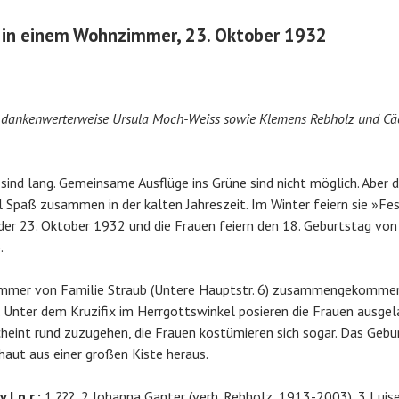
 in einem Wohnzimmer, 23. Oktober 1932
en dankenwerterweise Ursula Moch-Weiss sowie
Klemens Rebholz und Cäc
ind lang. Gemeinsame Ausflüge ins Grüne sind nicht möglich. Aber d
 Spaß zusammen in der kalten Jahreszeit. Im Winter feiern sie »Fes
der 23. Oktober 1932 und die Frauen feiern den 18. Geburtstag von 
.
mmer von Familie Straub (Untere Hauptstr. 6) zusammengekommen
. Unter dem Kruzifix im Herrgottswinkel posieren die Frauen ausgel
heint rund zuzugehen, die Frauen kostümieren sich sogar. Das Gebu
chaut aus einer großen Kiste heraus.
.l.n.r.:
1 ???, 2 Johanna Ganter (verh. Rebholz, 1913-2003), 3 Luise