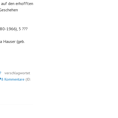
d auf den erhofften
 Geschehen
1880-1966), 5 ???
a Hauser (geb.
?
verschlagwortet
8 Kommentare
(ID: