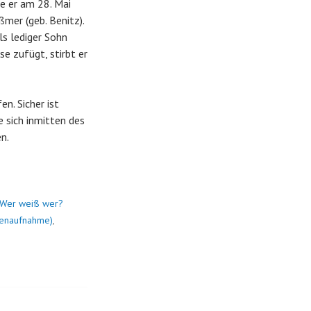
e er am 28. Mai
mer (geb. Benitz).
ls lediger Sohn
se zufügt, stirbt er
en. Sicher ist
 sich inmitten des
n.
Wer weiß wer?
nnenaufnahme)
,