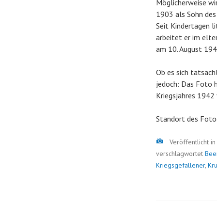
Möglicherweise wir
1903 als Sohn des
Seit Kindertagen li
arbeitet er im elte
am 10. August 1942
Ob es sich tatsächl
jedoch: Das Foto h
Kriegsjahres 1942 
Standort des Foto
Bild
Veröffentlicht i
verschlagwortet
Bee
Kriegsgefallener
,
Kru