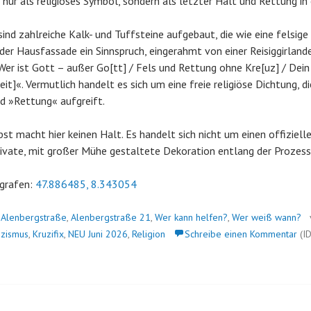
t nur als religiöses Symbol, sondern als letzter Halt und Rettung in
sind zahlreiche Kalk- und Tuffsteine aufgebaut, die wie eine felsige
der Hausfassade ein Sinnspruch, eingerahmt von einer Reisiggirlande
»Wer ist Gott – außer Go[tt] / Fels und Rettung ohne Kre[uz] / Dei
eit]«. Vermutlich handelt es sich um eine freie religiöse Dichtung, 
d »Rettung« aufgreift.
st macht hier keinen Halt. Es handelt sich nicht um einen offiziell
ivate, mit großer Mühe gestaltete Dekoration entlang der Prozess
grafen:
47.886485, 8.343054
n
Alenbergstraße
,
Alenbergstraße 21
,
Wer kann helfen?
,
Wer weiß wann?
izismus
,
Kruzifix
,
NEU Juni 2026
,
Religion
Schreibe einen Kommentar
(ID