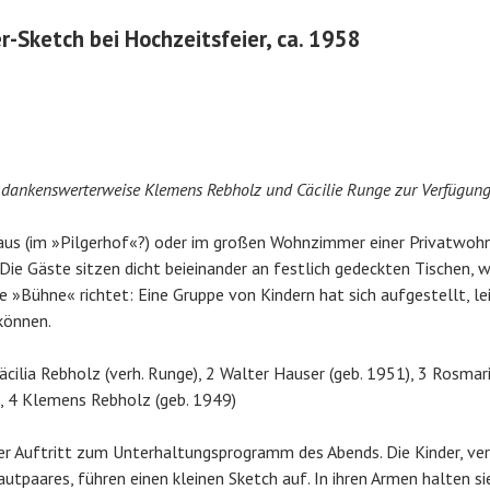
r-Sketch bei Hochzeitsfeier, ca. 1958
n dankenswerterweise Klemens Rebholz und Cäcilie Runge zur Verfügung
aus (im »Pilgerhof«?) oder im großen Wohnzimmer einer Privatwohn
 Die Gäste sitzen dicht beieinander an festlich gedeckten Tischen, w
ne »Bühne« richtet: Eine Gruppe von Kindern hat sich aufgestellt, le
 können.
cilia Rebholz (verh. Runge), 2 Walter Hauser (geb. 1951), 3 Rosmari
, 4 Klemens Rebholz (geb. 1949)
er Auftritt zum Unterhaltungsprogramm des Abends. Die Kinder, ve
utpaares, führen einen kleinen Sketch auf. In ihren Armen halten sie