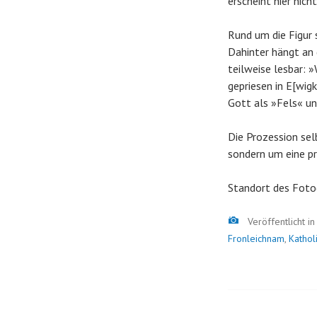
erscheint hier nich
Rund um die Figur 
Dahinter hängt an 
teilweise lesbar: 
gepriesen in E[wigk
Gott als »Fels« un
Die Prozession selb
sondern um eine pr
Standort des Foto
Bild
Veröffentlicht i
Fronleichnam
,
Kathol