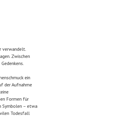
er verwandelt.
ragen. Zwischen
n Gedenkens.
umenschmuck ein
 auf der Aufnahme
keine
chen Formen für
en Symbolen – etwa
ivilen Todesfall