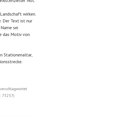
 existenzieller Not.
 Landschaft wirken.
. Der Text ist nur
n Name sei
die das Motiv von
en Stationenaltar,
ionsstrecke.
verschlagwortet
: 73257)