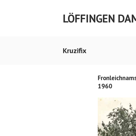
Springe
zum
LÖFFINGEN DA
Inhalt
Kruzifix
Fronleichnams
1960