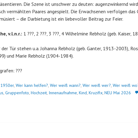
äsentieren. Die Szene ist unschwer zu deuten: augenzwinkernd wir
sch vermählten Paares angespielt. Die Erwachsenen verfolgen das
siert – die Darbietung ist ein liebevoller Beitrag zur Feier.
e, v.l.n.r.:
1 ???, 2 ???, 3 ???, 4 Wilhelmine Rebholz (geb. Kaiser, 
 der Tür stehen u.a. Johanna Rebholz (geb. Ganter, 1913-2003), Ros
9) und Marie Rebholz (1904-1984).
grafen: ???
n
1950er
,
Wer kann helfen?
,
Wer weiß wann?
,
Wer weiß wer?
,
Wer weiß wo
us
,
Gruppenfoto
,
Hochzeit
,
Innenaufnahme
,
Kind
,
Kruzifix
,
NEU Mai 2026