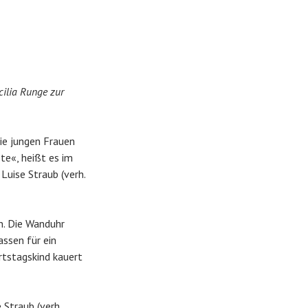
ilia Runge zur
ie jungen Frauen
te«, heißt es im
Luise Straub (verh.
. Die Wanduhr
assen für ein
rtstagskind kauert
 Straub (verh.