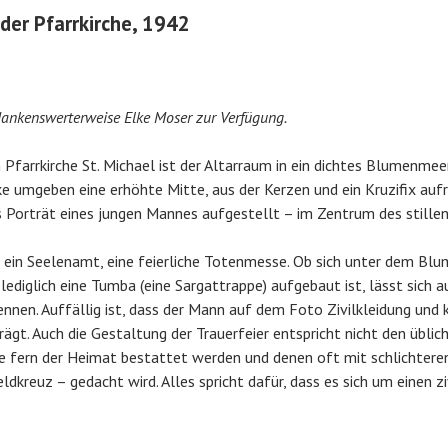
 der Pfarrkirche, 1942
 dankenswerterweise Elke Moser zur Verfügung.
n Pfarrkirche St. Michael ist der Altarraum in ein dichtes Blumenme
e umgeben eine erhöhte Mitte, aus der Kerzen und ein Kruzifix auf
 Porträt eines jungen Mannes aufgestellt – im Zentrum des stille
 ein Seelenamt, eine feierliche Totenmesse. Ob sich unter dem Bl
 lediglich eine Tumba (eine Sargattrappe) aufgebaut ist, lässt sich
ennen. Auffällig ist, dass der Mann auf dem Foto Zivilkleidung und 
ägt. Auch die Gestaltung der Trauerfeier entspricht nicht den übli
ie fern der Heimat bestattet werden und denen oft mit schlichter
dkreuz – gedacht wird. Alles spricht dafür, dass es sich um einen z