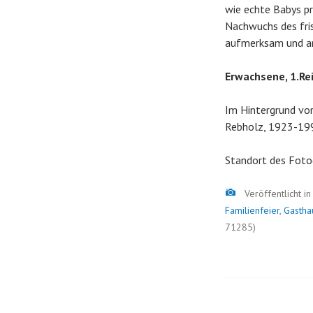
wie echte Babys pr
Nachwuchs des fri
aufmerksam und amü
Erwachsene, 1.Reih
Im Hintergrund vor
Rebholz, 1923-199
Standort des Foto
Bild
Veröffentlicht i
Familienfeier
,
Gastha
71285)