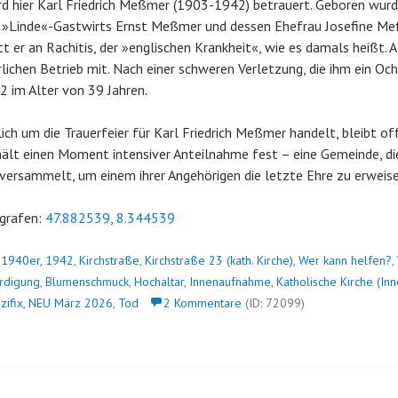
d hier Karl Friedrich Meßmer (1903-1942) betrauert. Geboren wurd
 »Linde«-Gastwirts Ernst Meßmer und dessen Ehefrau Josefine Meß
tt er an Rachitis, der »englischen Krankheit«, wie es damals heißt. A
rlichen Betrieb mit. Nach einer schweren Verletzung, die ihm ein Och
 im Alter von 39 Jahren.
ich um die Trauerfeier für Karl Friedrich Meßmer handelt, bleibt off
ält einen Moment intensiver Anteilnahme fest – eine Gemeinde, die
versammelt, um einem ihrer Angehörigen die letzte Ehre zu erweise
grafen:
47.882539, 8.344539
n
1940er
,
1942
,
Kirchstraße
,
Kirchstraße 23 (kath. Kirche)
,
Wer kann helfen?
,
rdigung
,
Blumenschmuck
,
Hochaltar
,
Innenaufnahme
,
Katholische Kirche (I
zifix
,
NEU März 2026
,
Tod
2 Kommentare
(ID: 72099)