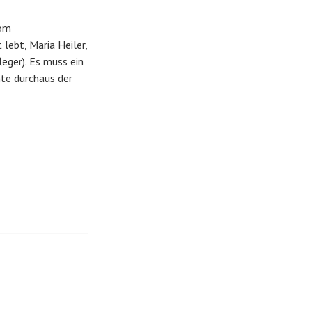
vom
ebt, Maria Heiler,
eger). Es muss ein
nte durchaus der