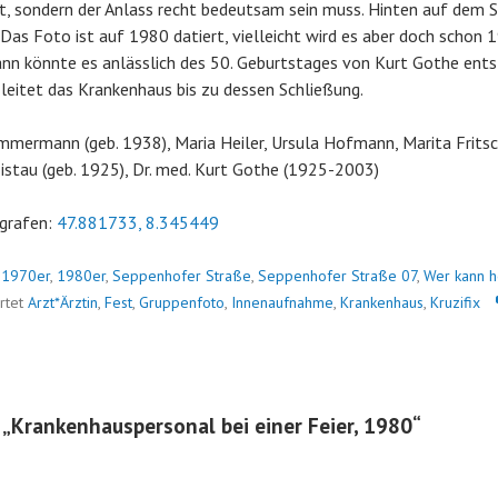
lt, sondern der Anlass recht bedeutsam sein muss. Hinten auf dem 
. Das Foto ist auf 1980 datiert, vielleicht wird es aber doch schon 
 könnte es anlässlich des 50. Geburtstages von Kurt Gothe entst
 leitet das Krankenhaus bis zu dessen Schließung.
 Zimmermann (geb. 1938), Maria Heiler, Ursula Hofmann, Marita Frits
Ristau (geb. 1925), Dr. med. Kurt Gothe (1925-2003)
grafen:
47.881733, 8.345449
n
1970er
,
1980er
,
Seppenhofer Straße
,
Seppenhofer Straße 07
,
Wer kann h
rtet
Arzt*Ärztin
,
Fest
,
Gruppenfoto
,
Innenaufnahme
,
Krankenhaus
,
Kruzifix
 „
Krankenhauspersonal bei einer Feier, 1980
“