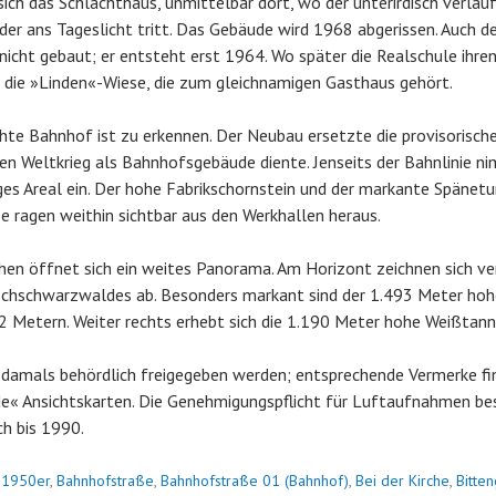
ich das Schlachthaus, unmittelbar dort, wo der unterirdisch verla
der ans Tageslicht tritt. Das Gebäude wird 1968 abgerissen. Auch d
nicht gebaut; er entsteht erst 1964. Wo später die Realschule ihren
h die »Linden«-Wiese, die zum gleichnamigen Gasthaus gehört.
te Bahnhof ist zu erkennen. Der Neubau ersetzte die provisorisch
en Weltkrieg als Bahnhofsgebäude diente. Jenseits der Bahnlinie 
ges Areal ein. Der hohe Fabrikschornstein und der markante Spänet
 ragen weithin sichtbar aus den Werkhallen heraus.
en öffnet sich ein weites Panorama. Am Horizont zeichnen sich ve
hschwarzwaldes ab. Besonders markant sind der 1.493 Meter hohe
2 Metern. Weiter rechts erhebt sich die 1.190 Meter hohe Weißtan
damals behördlich freigegeben werden; entsprechende Vermerke fin
e« Ansichtskarten. Die Genehmigungspflicht für Luftaufnahmen bes
h bis 1990.
n
1950er
,
Bahnhofstraße
,
Bahnhofstraße 01 (Bahnhof)
,
Bei der Kirche
,
Bitte