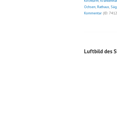
Kirchturm
,
Krankenha
Ochsen
,
Rathaus
,
Säg
Kommentar
(ID: 741
Luftbild des 