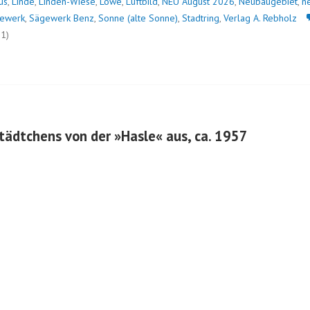
us
,
Linde
,
Linden-Wiese
,
Löwe
,
Luftbild
,
NEU August 2026
,
Neubaugebiet
,
n
ewerk
,
Sägewerk Benz
,
Sonne (alte Sonne)
,
Stadtring
,
Verlag A. Rebholz
21)
Städtchens von der »Hasle« aus, ca. 1957