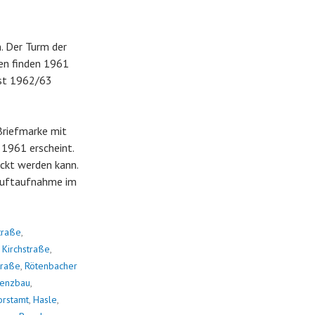
. Der Turm der
ten finden 1961
rst 1962/63
-Briefmarke mit
1961 erscheint.
ickt werden kann.
 Luftaufnahme im
traße
,
,
Kirchstraße
,
traße
,
Rötenbacher
Benzbau
,
orstamt
,
Hasle
,