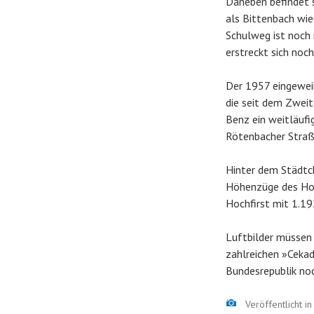
Daneben befindet s
als Bittenbach wie
Schulweg ist noch 
erstreckt sich noc
Der 1957 eingeweih
die seit dem Zweit
Benz ein weitläufi
Rötenbacher Straße
Hinter dem Städtch
Höhenzüge des Hoc
Hochfirst mit 1.19
Luftbilder müssen 
zahlreichen »Cekad
Bundesrepublik noc
Bild
Veröffentlicht i