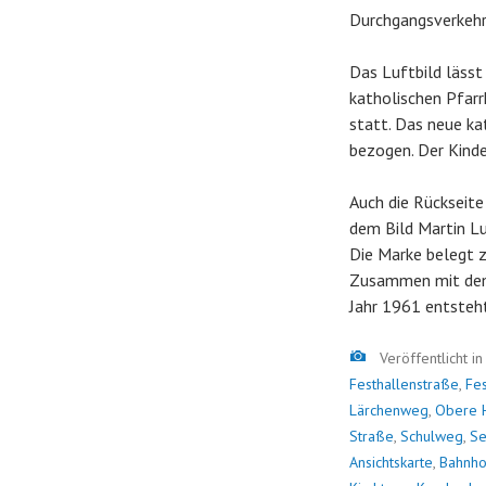
Durchgangsverkehr
Das Luftbild lässt
katholischen Pfarr
statt. Das neue k
bezogen. Der Kinde
Auch die Rückseite
dem Bild Martin Lu
Die Marke belegt z
Zusammen mit dem f
Jahr 1961 entsteht
Bild
Veröffentlicht i
Festhallenstraße
,
Fe
Lärchenweg
,
Obere 
Straße
,
Schulweg
,
Se
Ansichtskarte
,
Bahnho