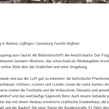
ag A. Rebholz, Löffingen | Sammlung Familie Waßmer
gzeug aus« lautet die Bildunterschrift der Ansichtskarte. Das Flug
ebauten Gewann »Breiten«, das schon bald als Neubaugebiet ersch
in weiter Blick über das Städtchen und seine Umgebung.
äude sind aus der Luft gut zu erkennen: die katholische Pfarrkirche
asthäuser »Ochse«, »Löwe« und »Linde« sowie die »alte Sonne«. A
erns stehen die Festhalle und die Volksschule. Diesseits und jensei
 Bahnhof und das weitläufige Sägewerk Benz. Auch neuere Gebäude 
nter das mit einem Neubau erweiterte städtische Krankenhaus, die e
all und der Bauhof. Die neue Trasse der Bundesstraße 31 führt den