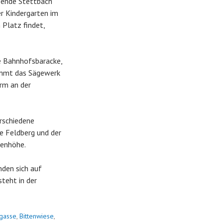
ufende Stettbach
er Kindergarten im
 Platz findet,
e Bahnhofsbaracke,
nimmt das Sägewerk
urm an der
rschiedene
 Feldberg und der
nenhöhe.
den sich auf
teht in der
ngasse
,
Bittenwiese
,