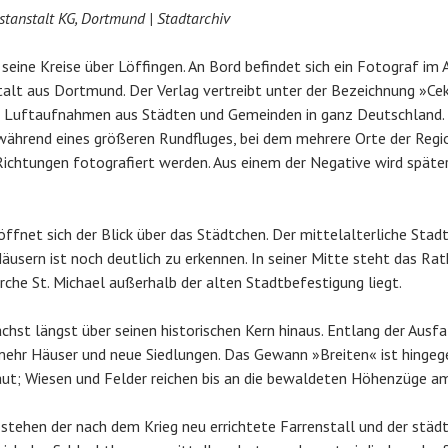
tanstalt KG, Dortmund | Stadtarchiv
 seine Kreise über Löffingen. An Bord befindet sich ein Fotograf im 
alt aus Dortmund. Der Verlag vertreibt unter der Bezeichnung »Ce
t Luftaufnahmen aus Städten und Gemeinden in ganz Deutschland.
während eines größeren Rundfluges, bei dem mehrere Orte der Regi
Richtungen fotografiert werden. Aus einem der Negative wird später
öffnet sich der Blick über das Städtchen. Der mittelalterliche Stadt
äusern ist noch deutlich zu erkennen. In seiner Mitte steht das Ra
irche St. Michael außerhalb der alten Stadtbefestigung liegt.
hst längst über seinen historischen Kern hinaus. Entlang der Ausf
ehr Häuser und neue Siedlungen. Das Gewann »Breiten« ist hingeg
aut; Wiesen und Felder reichen bis an die bewaldeten Höhenzüge a
 stehen der nach dem Krieg neu errichtete Farrenstall und der städ