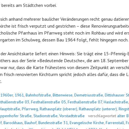
 bereits am Städtchen vorbei.
 sich anhand mehrerer baulicher Veränderungen recht genau datieren
kirche ist frisch verputzt und gestrichen – diese Renovierungsarbei
atholische Pfarrhaus im Pfarrweg steht noch im Rohbau und wird e
rgarten im Schulweg, dessen Bau 1964 folgt, fehlt hingegen noch.
 der Ansichtskarte liefert einen Hinweis: Sie trägt eine 15-Pfennig
thers aus der Serie »Bedeutende Deutsche«, die am 18. September 
war nur, dass die Karte frühestens von diesem Zeitpunkt an versch
risch renovierten Kirchturm spricht jedoch alles dafür, dass die
.
n
1960er
,
1961
,
Bahnhofstraße
,
Bittenwiese
,
Demetriusstraße
,
Dittishauser S
sthallenstraße 03
,
Festhallenstraße 05
,
Festhallenstraße 07
,
Haslachstraße
Hauptstraße
,
Pfarrweg
,
Rathausplatz (oberer)
,
Rathausplatz (unterer)
,
Rings
ppenhofer Straße
,
Stadionstraße
,
Vorstadtstraße
verschlagwortet
alter 
f
,
Barockhaus
,
Bauhof
,
Bundesstraße 31
,
Evangelische Kirche
,
Farrenstall
,
F