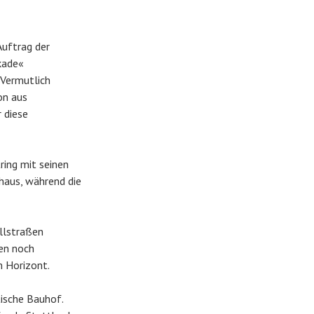
Auftrag der
kade«
 Vermutlich
on aus
 diese
ring mit seinen
thaus, während die
allstraßen
en noch
m Horizont.
tische Bauhof.