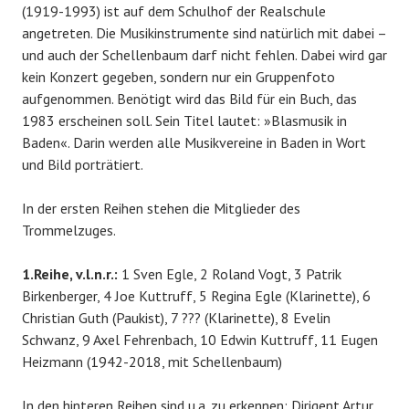
(1919-1993) ist auf dem Schulhof der Realschule
angetreten. Die Musikinstrumente sind natürlich mit dabei –
und auch der Schellenbaum darf nicht fehlen. Dabei wird gar
kein Konzert gegeben, sondern nur ein Gruppenfoto
aufgenommen. Benötigt wird das Bild für ein Buch, das
1983 erscheinen soll. Sein Titel lautet: »Blasmusik in
Baden«. Darin werden alle Musikvereine in Baden in Wort
und Bild porträtiert.
In der ersten Reihen stehen die Mitglieder des
Trommelzuges.
1.Reihe, v.l.n.r.:
1 Sven Egle, 2 Roland Vogt, 3 Patrik
Birkenberger, 4 Joe Kuttruff, 5 Regina Egle (Klarinette), 6
Christian Guth (Paukist), 7 ??? (Klarinette), 8 Evelin
Schwanz, 9 Axel Fehrenbach, 10 Edwin Kuttruff, 11 Eugen
Heizmann (1942-2018, mit Schellenbaum)
In den hinteren Reihen sind u.a. zu erkennen: Dirigent Artur