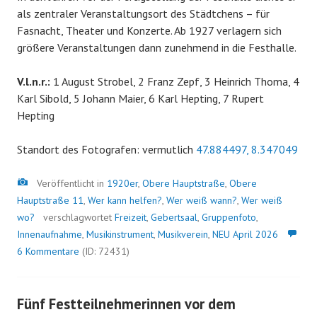
als zentraler Veranstaltungsort des Städtchens – für
Fasnacht, Theater und Konzerte. Ab 1927 verlagern sich
größere Veranstaltungen dann zunehmend in die Festhalle.
V.l.n.r.:
1 August Strobel, 2 Franz Zepf, 3 Heinrich Thoma, 4
Karl Sibold, 5 Johann Maier, 6 Karl Hepting, 7 Rupert
Hepting
Standort des Fotografen: vermutlich
47.884497, 8.347049
Bild
Veröffentlicht in
1920er
,
Obere Hauptstraße
,
Obere
Hauptstraße 11
,
Wer kann helfen?
,
Wer weiß wann?
,
Wer weiß
wo?
verschlagwortet
Freizeit
,
Gebertsaal
,
Gruppenfoto
,
Innenaufnahme
,
Musikinstrument
,
Musikverein
,
NEU April 2026
6 Kommentare
(ID: 72431)
Fünf Festteilnehmerinnen vor dem