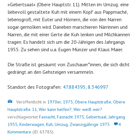
»Gebertsaal« (Obere Hauptstr. 11). Mitten im Umzug: eine
liebevoll gestaltete Kuh mit einem Kopf aus Pappmaché,
lebensgroß, mit Euter und Hörnern, die von den Narren
sogar gemolken wird. Daneben marschieren Närrinnen und
Narren, die mit einer Gerte die Kuh lenken und Milchkannen
tragen. Es handelt sich um die 20-Jährigen des Jahrgangs
1955. Zu sehen sind u.a. Eugen Münzer und Klaus Maier.
Die Straße ist gesäumt von Zuschauer*innen, die sich dicht
gedrängt an den Gehsteigen versammeln.
Standort des Fotografen:
47.884395, 8.346997
Bild
Veröffentlicht in
1970er
,
1975
,
Obere Hauptstraße
,
Obere
Hauptstraße 11
,
Wer kann helfen?
,
Wer weiß wer?
verschlagwortet
Fasnacht
,
Fasnacht 1975
,
Gebertsaal
,
Jahrgang
1955
,
Kinderwagen
,
Kuh
,
Umzug
,
Zwanzigjährige 1975
4
Kommentare
(ID: 63785)