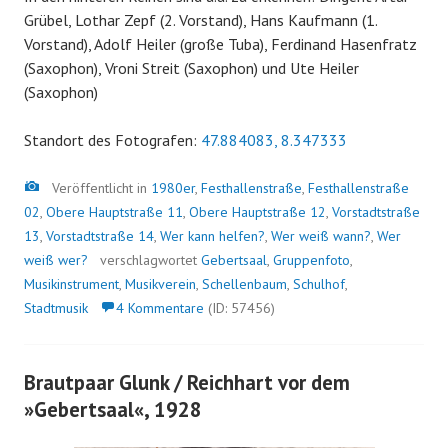
Grübel, Lothar Zepf (2. Vorstand), Hans Kaufmann (1.
Vorstand), Adolf Heiler (große Tuba), Ferdinand Hasenfratz
(Saxophon), Vroni Streit (Saxophon) und Ute Heiler
(Saxophon)
Standort des Fotografen:
47.884083, 8.347333
Bild
Veröffentlicht in
1980er
,
Festhallenstraße
,
Festhallenstraße
02
,
Obere Hauptstraße 11
,
Obere Hauptstraße 12
,
Vorstadtstraße
13
,
Vorstadtstraße 14
,
Wer kann helfen?
,
Wer weiß wann?
,
Wer
weiß wer?
verschlagwortet
Gebertsaal
,
Gruppenfoto
,
Musikinstrument
,
Musikverein
,
Schellenbaum
,
Schulhof
,
Stadtmusik
4 Kommentare
(ID: 57456)
Brautpaar Glunk / Reichhart vor dem
»Gebertsaal«, 1928