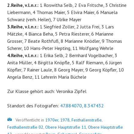
2.Reihe, v.l.n.r.:
1 Roswitha Selb, 2 Eva Fritsche, 3 Christine
Liebermann, 4 Thomas Maier, 5 Elvira Maier, 6 Manuela
Schwanz (verh. Heiler), 7 Ulrike Mayer
3.Reihe, v.l.n.r.:
1 Siegfried Zoller, 2 Jutta Frei, 3 Lars
Mätzke, 4 Bianca Beha, 5 Petra Riesterer, 6 Marianne
Grosser, 7 Beate Rothfuß, 8 Marianne Knödler, 9 Thomas
Scherer, 10 Hans-Peter Hepting, 11 Wolfgang Wehrle
4.Reihe, v.l.n.r.:
1 Erika Selb, 2 Bernhard Vogelbacher, 3
Anita Müller, 4 Birgitta Knöpfle, 5 Ralf Riemann, 6 Jürgen
Köpfler, 7 Rainer Laule, 8 Georg Mayer, 9 Georg Köpfler, 10
Angela Benz, 11 Lehrerin Maria Büchele
Zur Klasse gehört auch: Veronika Zipfel
Standort des Fotografen:
47.884070, 8.347432
Bild
Veröffentlicht in
1970er
,
1978
,
Festhallenstraße
,
Festhallenstraße 02
,
Obere Hauptstraße 11
,
Obere Hauptstraße