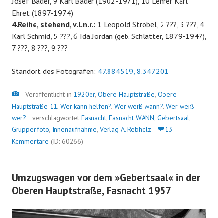
Josef Bader, 9 Karl Bader (1902-1971), 10 Lehrer Karl
Ehret (1897-1974)
4.Reihe, stehend, v.l.n.r.:
1 Leopold Strobel, 2 ???, 3 ???, 4
Karl Schmid, 5 ???, 6 Ida Jordan (geb. Schlatter, 1879-1947),
7 ???, 8 ???, 9 ???
Standort des Fotografen:
47.884519, 8.347201
Bild
Veröffentlicht in
1920er
,
Obere Hauptstraße
,
Obere
Hauptstraße 11
,
Wer kann helfen?
,
Wer weiß wann?
,
Wer weiß
wer?
verschlagwortet
Fasnacht
,
Fasnacht WANN
,
Gebertsaal
,
Gruppenfoto
,
Innenaufnahme
,
Verlag A. Rebholz
13
Kommentare
(ID: 60266)
Umzugswagen vor dem »Gebertsaal« in der
Oberen Hauptstraße, Fasnacht 1957