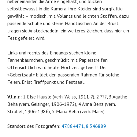
nebeneinander, die Arme eingehakt, und blicken
selbstbewusst in die Kamera. Ihre Kleider sind sorgfältig
gewählt – modisch, mit Volants und leichten Stoffen, dazu
passende Schuhe und kleine Handtaschen. An der Brust
tragen sie Anstecknadeln, ein weiteres Zeichen, dass hier ein
Fest gefeiert wird.
Links und rechts des Eingangs stehen kleine
Tannenbäumchen, geschmückt mit Papierstreifen.
Offensichtlich wird heute Hochzeit gefeiert! Der
»Gebertsaal« bildet den passenden Rahmen für solche
Feiern. Er ist Treffpunkt und Festsaal.
V.l.n.r.:
1 Else Häusle (verh. Weiss, 1911-?), 2 ???, 3 Agathe
Beha (verh. Geisinger, 1906-1972), 4 Anna Benz (verh.
Strobel, 1906-1986), 5 Maria Beha (verh. Maier)
Standort des Fotografen:
47.884471, 8.346889