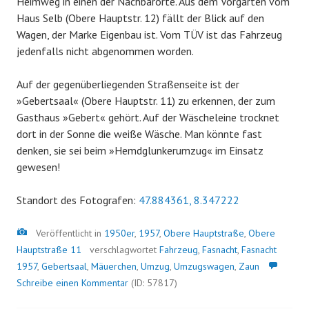
Heimweg in einen der Nachbarorte. Aus dem Vorgarten vom
Haus Selb (Obere Hauptstr. 12) fällt der Blick auf den
Wagen, der Marke Eigenbau ist. Vom TÜV ist das Fahrzeug
jedenfalls nicht abgenommen worden.
Auf der gegenüberliegenden Straßenseite ist der
»Gebertsaal« (Obere Hauptstr. 11) zu erkennen, der zum
Gasthaus »Gebert« gehört. Auf der Wäscheleine trocknet
dort in der Sonne die weiße Wäsche. Man könnte fast
denken, sie sei beim »Hemdglunkerumzug« im Einsatz
gewesen!
Standort des Fotografen:
47.884361, 8.347222
Bild
Veröffentlicht in
1950er
,
1957
,
Obere Hauptstraße
,
Obere
Hauptstraße 11
verschlagwortet
Fahrzeug
,
Fasnacht
,
Fasnacht
1957
,
Gebertsaal
,
Mäuerchen
,
Umzug
,
Umzugswagen
,
Zaun
Schreibe einen Kommentar
(ID: 57817)