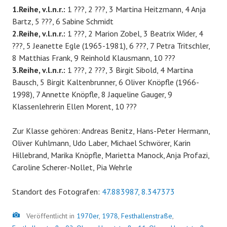
1.Reihe, v.l.n.r.:
1 ???, 2 ???, 3 Martina Heitzmann, 4 Anja
Bartz, 5 ???, 6 Sabine Schmidt
2.Reihe, v.l.n.r.:
1 ???, 2 Marion Zobel, 3 Beatrix Wider, 4
???, 5 Jeanette Egle (1965-1981), 6 ???, 7 Petra Tritschler,
8 Matthias Frank, 9 Reinhold Klausmann, 10 ???
3.Reihe, v.l.n.r.:
1 ???, 2 ???, 3 Birgit Sibold, 4 Martina
Bausch, 5 Birgit Kaltenbrunner, 6 Oliver Knöpfle (1966-
1998), 7 Annette Knöpfle, 8 Jaqueline Gauger, 9
Klassenlehrerin Ellen Morent, 10 ???
Zur Klasse gehören: Andreas Benitz, Hans-Peter Hermann,
Oliver Kuhlmann, Udo Laber, Michael Schwörer, Karin
Hillebrand, Marika Knöpfle, Marietta Manock, Anja Profazi,
Caroline Scherer-Nollet, Pia Wehrle
Standort des Fotografen:
47.883987, 8.347373
Bild
Veröffentlicht in
1970er
,
1978
,
Festhallenstraße
,