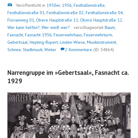
Bild
Veröffentlicht in
1950er
,
1956
,
Festhallenstraße
,
Festhallenstraße 01
,
Festhallenstraße 02
,
Festhallenstraße 04
,
Florianweg 01
,
Obere Hauptstraße 11
,
Obere Hauptstraße 12
,
Wer kann helfen?
,
Wer weiß wer?
verschlagwortet
Baum
,
Fasnacht
,
Fasnacht 1956
,
Feuerwehrhaus
,
Feuerwehrturm
,
Gebertsaal
,
Hepting-Rupert
,
Linden-Wiese
,
Musikinstrument
,
Schnee
,
Stadtmusik
,
Winter
2 Kommentare
(ID: 54864)
Narrengruppe im »Gebertsaal«, Fasnacht ca.
1929