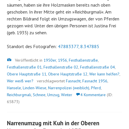
säumen, haben sie ihre Holzmasken bereits nach oben
geschoben. In ihrer Mitte geht ein »Reichburgmali«. Am
rechten Bildrand folgt ein Umzugswagen, der von Pferden
gezogen wird. Unter den übrigen Personen ist Justina Frei
(geb. 1935) zu sehen.
Standort des Fotografen:
47.883377, 8.347885
Bild
Veröffentlicht in
1950er
,
1956
,
Festhallenstraße
,
Festhallenstraße 01
,
Festhallenstraße 02
,
Festhallenstraße 04
,
Obere Hauptstraße 11
,
Obere Hauptstraße 12
,
Wer kann helfen?
,
Wer weiß wer?
verschlagwortet
Fasnacht
,
Fasnacht 1956
,
Hansele
,
Linden-Wiese
,
Narrenpolizei (weiblich)
,
Pferd
,
Reichburgmali
,
Schnee
,
Umzug
,
Winter
4 Kommentare
(ID:
65873)
Narrenumzug mit Kuh in der Oberen