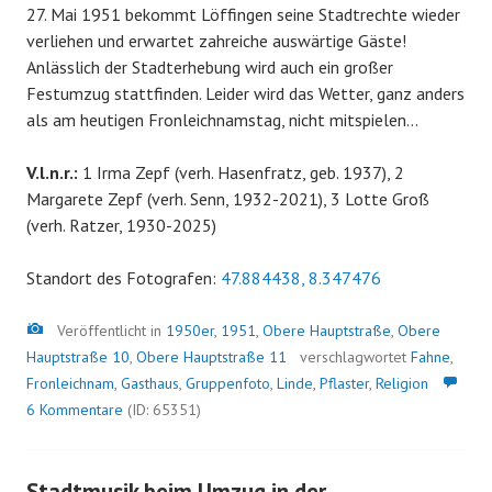
27. Mai 1951 bekommt Löffingen seine Stadtrechte wieder
verliehen und erwartet zahreiche auswärtige Gäste!
Anlässlich der Stadterhebung wird auch ein großer
Festumzug stattfinden. Leider wird das Wetter, ganz anders
als am heutigen Fronleichnamstag, nicht mitspielen…
V.l.n.r.:
1 Irma Zepf (verh. Hasenfratz, geb. 1937), 2
Margarete Zepf (verh. Senn, 1932-2021), 3 Lotte Groß
(verh. Ratzer, 1930-2025)
Standort des Fotografen:
47.884438, 8.347476
Bild
Veröffentlicht in
1950er
,
1951
,
Obere Hauptstraße
,
Obere
Hauptstraße 10
,
Obere Hauptstraße 11
verschlagwortet
Fahne
,
Fronleichnam
,
Gasthaus
,
Gruppenfoto
,
Linde
,
Pflaster
,
Religion
6 Kommentare
(ID: 65351)
Stadtmusik beim Umzug in der