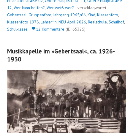
Festhallenstraße 02
,
Obere Hauptstraße 11
,
Obere Hauptstraße
12
,
Wer kann helfen?
,
Wer weiß wer?
verschlagwortet
Gebertsaal
,
Gruppenfoto
,
Jahrgang 1965/66
,
Kind
,
Klassenfoto
,
Klassenfoto 1978
,
Lehrer*in
,
NEU April 2026
,
Realschule
,
Schulhof
,
Schulklasse
12 Kommentare
(ID: 65325)
Musikkapelle im »Gebertsaal«, ca. 1926-
1930