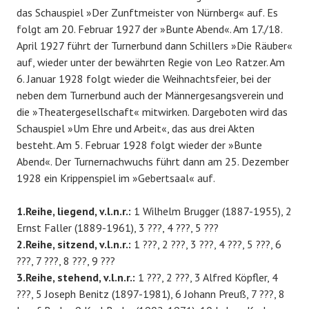
das Schauspiel »Der Zunftmeister von Nürnberg« auf. Es
folgt am 20. Februar 1927 der »Bunte Abend«. Am 17./18.
April 1927 führt der Turnerbund dann Schillers »Die Räuber«
auf, wieder unter der bewährten Regie von Leo Ratzer. Am
6. Januar 1928 folgt wieder die Weihnachtsfeier, bei der
neben dem Turnerbund auch der Männergesangsverein und
die »Theatergesellschaft« mitwirken. Dargeboten wird das
Schauspiel »Um Ehre und Arbeit«, das aus drei Akten
besteht. Am 5. Februar 1928 folgt wieder der »Bunte
Abend«. Der Turnernachwuchs führt dann am 25. Dezember
1928 ein Krippenspiel im »Gebertsaal« auf.
1.Reihe, liegend, v.l.n.r.:
1 Wilhelm Brugger (1887-1955), 2
Ernst Faller (1889-1961), 3 ???, 4 ???, 5 ???
2.Reihe, sitzend, v.l.n.r.:
1 ???, 2 ???, 3 ???, 4 ???, 5 ???, 6
???, 7 ???, 8 ???, 9 ???
3.Reihe, stehend, v.l.n.r.:
1 ???, 2 ???, 3 Alfred Köpfler, 4
???, 5 Joseph Benitz (1897-1981), 6 Johann Preuß, 7 ???, 8