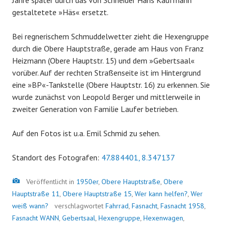
Jahre später durch das von Schneider Hans Kaufmann
gestaltetete »Häs« ersetzt.
Bei regnerischem Schmuddelwetter zieht die Hexengruppe
durch die Obere Hauptstraße, gerade am Haus von Franz
Heizmann (Obere Hauptstr. 15) und dem »Gebertsaal«
vorüber. Auf der rechten Straßenseite ist im Hintergrund
eine »BP«-Tankstelle (Obere Hauptstr. 16) zu erkennen. Sie
wurde zunächst von Leopold Berger und mittlerweile in
zweiter Generation von Familie Laufer betrieben.
Auf den Fotos ist u.a. Emil Schmid zu sehen.
Standort des Fotografen:
47.884401, 8.347137
Bild
Veröffentlicht in
1950er
,
Obere Hauptstraße
,
Obere
Hauptstraße 11
,
Obere Hauptstraße 15
,
Wer kann helfen?
,
Wer
weiß wann?
verschlagwortet
Fahrrad
,
Fasnacht
,
Fasnacht 1958
,
Fasnacht WANN
,
Gebertsaal
,
Hexengruppe
,
Hexenwagen
,