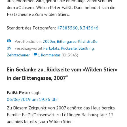
aufgenommen wird, gehört die ehemalige Zehntscheuer
dem »Ochsen«-Wirten Peter Faißt. Darin befindet sich die
Festscheune »Zum wilden Stier«.
Standort des Fotografen:
47.883560, 8.345646
Bild
Veröffentlicht in
2000er
,
Bittengasse
,
Kirchstraße
09
verschlagwortet
Parkplatz
,
Rückseite
,
Stadtring
,
Zehntscheuer
1 Kommentar
(ID: 3943)
Ein Gedanke zu „
Rückseite vom »Wilden Stier«
in der Bittengasse, 2007
“
Faißt Peter
sagt:
06/06/2019 um 19:26 Uhr
Zu Diesem Zeitpunkt von 2007 gehörte das Haus bereits
Familie Faißt(Ochsenwirt zu Löffingen Rathausplatz 12
und hieß bereits „zum Wilden Stier“