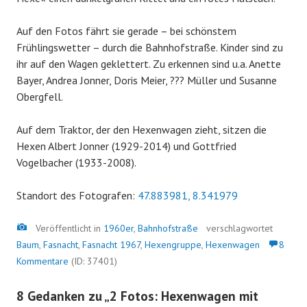
Auf den Fotos fährt sie gerade – bei schönstem
Frühlingswetter – durch die Bahnhofstraße. Kinder sind zu
ihr auf den Wagen geklettert. Zu erkennen sind u.a. Anette
Bayer, Andrea Jonner, Doris Meier, ??? Müller und Susanne
Obergfell.
Auf dem Traktor, der den Hexenwagen zieht, sitzen die
Hexen Albert Jonner (1929-2014) und Gottfried
Vogelbacher (1933-2008).
Standort des Fotografen:
47.883981, 8.341979
Bild
Veröffentlicht in
1960er
,
Bahnhofstraße
verschlagwortet
Baum
,
Fasnacht
,
Fasnacht 1967
,
Hexengruppe
,
Hexenwagen
8
Kommentare
(ID: 37401)
8 Gedanken zu „
2 Fotos: Hexenwagen mit