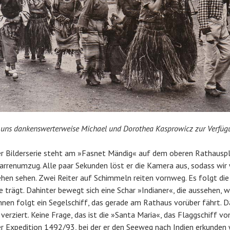
en uns dankenswerterweise Michael und Dorothea Kasprowicz zur Verfüg
er Bilderserie steht am »Fasnet Mändig« auf dem oberen Rathausp
arrenumzug. Alle paar Sekunden löst er die Kamera aus, sodass wir 
hen sehen. Zwei Reiter auf Schimmeln reiten vornweg. Es folgt die
trägt. Dahinter bewegt sich eine Schar »Indianer«, die aussehen, wi
hnen folgt ein Segelschiff, das gerade am Rathaus vorüber fährt. D
verziert. Keine Frage, das ist die »Santa Maria«, das Flaggschiff vo
r Expedition 1492/93, bei der er den Seeweg nach Indien erkunden 