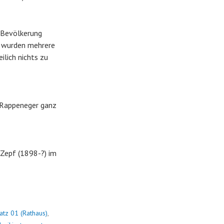
e Bevölkerung
ts wurden mehrere
ilich nichts zu
z Rappeneger ganz
 Zepf (1898-?) im
atz 01 (Rathaus)
,