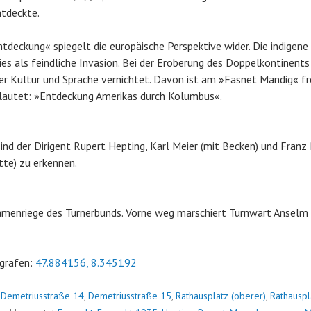
ntdeckte.
ntdeckung« spiegelt die europäische Perspektive wider. Die indigen
ies als feindliche Invasion. Bei der Eroberung des Doppelkontinen
er Kultur und Sprache vernichtet. Davon ist am »Fasnet Mändig« fre
lautet: »Entdeckung Amerikas durch Kolumbus«.
ind der Dirigent Rupert Hepting, Karl Meier (mit Becken) und Fran
tte) zu erkennen.
Damenriege des Turnerbunds. Vorne weg marschiert Turnwart Anselm
grafen:
47.884156, 8.345192
n
Demetriusstraße 14
,
Demetriusstraße 15
,
Rathausplatz (oberer)
,
Rathauspl