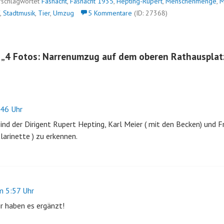
rschlagwortet
Fasnacht
,
Fasnacht 1935
,
Hepting-Rupert
,
Menschenmenge
,
M
,
Stadtmusik
,
Tier
,
Umzug
5 Kommentare
(ID: 27368)
 „
4 Fotos: Narrenumzug auf dem oberen Rathausplat
46 Uhr
ind der Dirigent Rupert Hepting, Karl Meier ( mit den Becken) und 
larinette ) zu erkennen.
 5:57 Uhr
r haben es ergänzt!