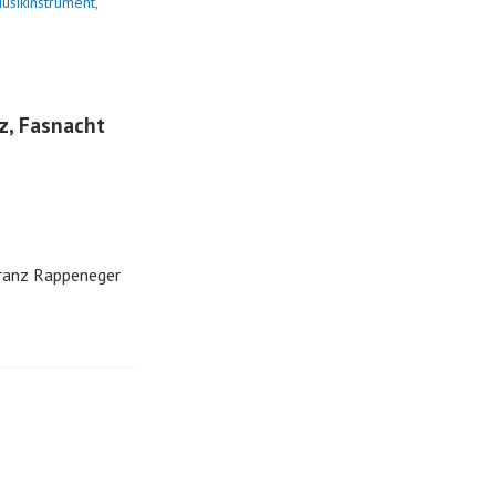
usikinstrument
,
z, Fasnacht
Franz Rappeneger