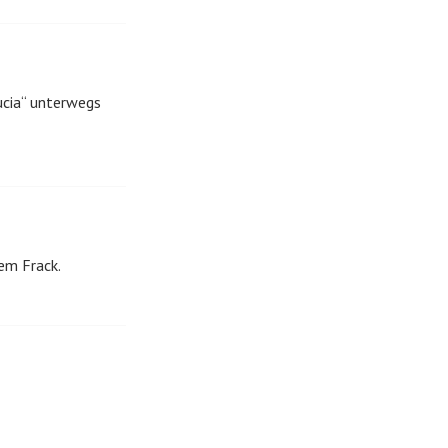
ucia“ unterwegs
em Frack.