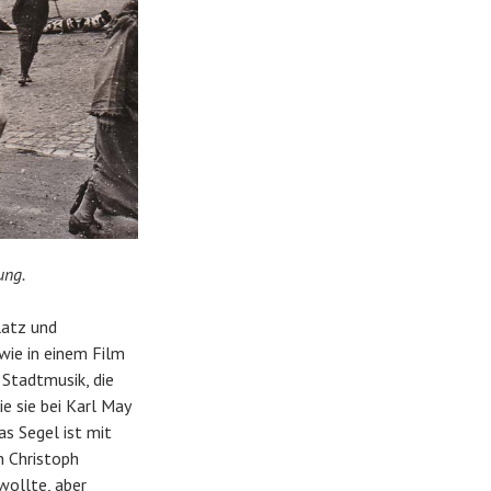
ung.
latz und
wie in einem Film
 Stadtmusik, die
e sie bei Karl May
as Segel ist mit
n Christoph
wollte, aber