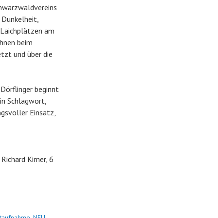
chwarzwaldvereins
 Dunkelheit,
n Laichplätzen am
ihnen beim
tzt und über die
Dörflinger beginnt
ein Schlagwort,
ngsvoller Einsatz,
 Richard Kirner, 6
taufnahme
,
NEU