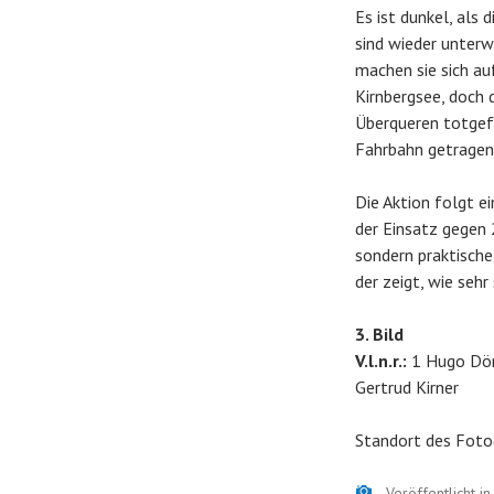
Es ist dunkel, al
sind wieder unterw
machen sie sich au
Kirnbergsee, doch 
Überqueren totgefa
Fahrbahn getragen.
Die Aktion folgt 
der Einsatz gegen 
sondern praktische
der zeigt, wie seh
3. Bild
V.l.n.r.:
1 Hugo Dörf
Gertrud Kirner
Standort des Foto
Bild
Veröffentlicht i