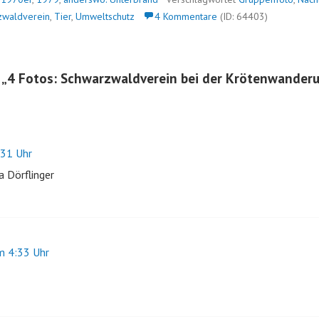
zwaldverein
,
Tier
,
Umweltschutz
4 Kommentare
(ID: 64403)
 „
4 Fotos: Schwarzwaldverein bei der Krötenwanderu
31 Uhr
a Dörflinger
 4:33 Uhr