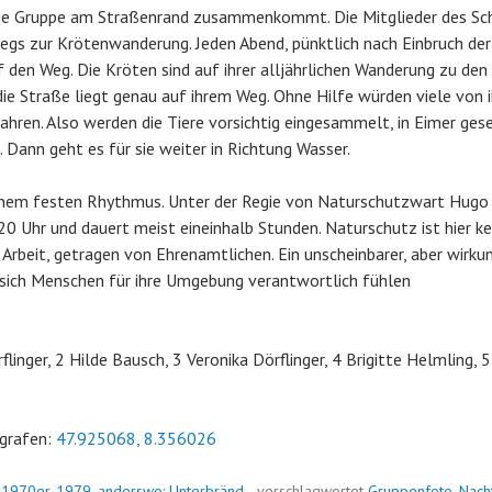
s die Gruppe am Straßenrand zusammenkommt. Die Mitglieder des S
egs zur Krötenwanderung. Jeden Abend, pünktlich nach Einbruch der
f den Weg. Die Kröten sind auf ihrer alljährlichen Wanderung zu de
die Straße liegt genau auf ihrem Weg. Ohne Hilfe würden viele von 
hren. Also werden die Tiere vorsichtig eingesammelt, in Eimer gese
 Dann geht es für sie weiter in Richtung Wasser.
einem festen Rhythmus. Unter der Regie von Naturschutzwart Hugo 
20 Uhr und dauert meist eineinhalb Stunden. Naturschutz ist hier k
 Arbeit, getragen von Ehrenamtlichen. Ein unscheinbarer, aber wirku
r sich Menschen für ihre Umgebung verantwortlich fühlen
linger, 2 Hilde Bausch, 3 Veronika Dörflinger, 4 Brigitte Helmling, 5
grafen:
47.925068, 8.356026
n
1970er
,
1979
,
anderswo: Unterbränd
verschlagwortet
Gruppenfoto
,
Nach