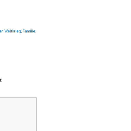
er Weltkrieg
,
Familie
,
t