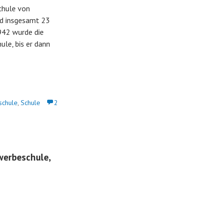
chule von
nd insgesamt 23
1942 wurde die
ule, bis er dann
chule
,
Schule
2
werbeschule,