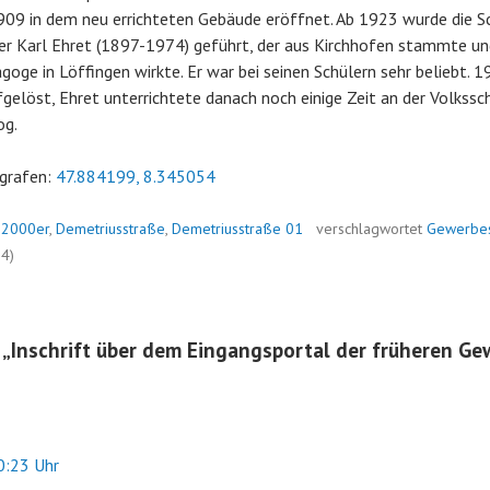
909 in dem neu errichteten Gebäude eröffnet. Ab 1923 wurde die S
r Karl Ehret (1897-1974) geführt, der aus Kirchhofen stammte u
goge in Löffingen wirkte. Er war bei seinen Schülern sehr beliebt. 
elöst, Ehret unterrichtete danach noch einige Zeit an der Volkssch
og.
grafen:
47.884199, 8.345054
n
2000er
,
Demetriusstraße
,
Demetriusstraße 01
verschlagwortet
Gewerbes
84)
 „
Inschrift über dem Eingangsportal der früheren Ge
:23 Uhr