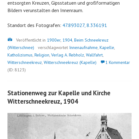
entsorgten Kreuzen, Gipsstatuen und großformatigen
Bildern verunstalten den Innenraum.
Standort des Fotografen:
47.893027, 8.336191
Bild
Veröffentlicht in
1900er
,
1904
,
Beim Schneekreuz
(Witterschnee)
verschlagwortet
Innenaufnahme
,
Kapelle
,
Katholizismus
,
Religion
,
Verlag A. Rebholz
,
Wallfahrt
,
Witterschneekreuz
,
Witterschneekreuz (Kapelle)
1 Kommentar
(ID: 8123)
Stationenweg zur Kapelle und Kirche
Witterschneekreuz, 1904