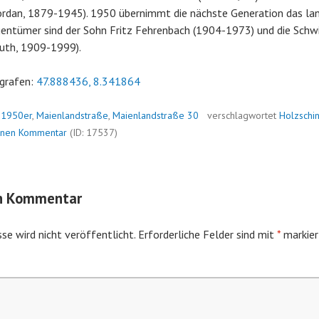
ordan, 1879-1945). 1950 übernimmt die nächste Generation das lan
entümer sind der Sohn Fritz Fehrenbach (1904-1973) und die Schwi
Guth, 1909-1999).
grafen:
47.888436, 8.341864
n
1950er
,
Maienlandstraße
,
Maienlandstraße 30
verschlagwortet
Holzschi
inen Kommentar
(ID: 17537)
en Kommentar
se wird nicht veröffentlicht.
Erforderliche Felder sind mit
*
markier