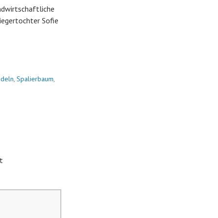
dwirtschaftliche
egertochter Sofie
ndeln
,
Spalierbaum
,
t