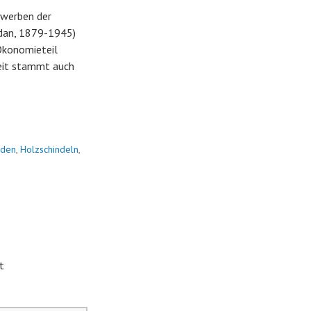
erwerben der
rdan, 1879-1945)
 Ökonomieteil
Zeit stammt auch
aden
,
Holzschindeln
,
t