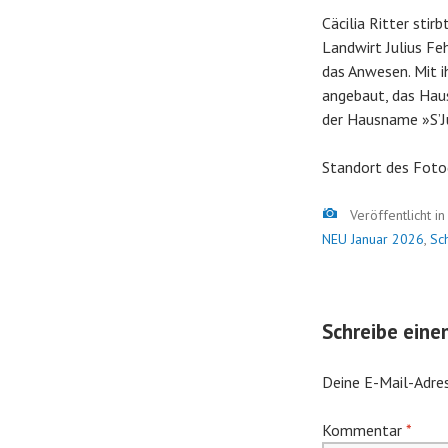
Cäcilia Ritter stir
Landwirt Julius Fe
das Anwesen. Mit i
angebaut, das Haus
der Hausname »S’Ju
Standort des Foto
Bild
Veröffentlicht i
NEU Januar 2026
,
Sc
Schreibe ein
Deine E-Mail-Adres
Kommentar
*