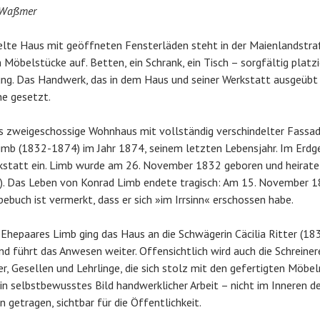
 Waßmer
lte Haus mit geöffneten Fensterläden steht in der Maienlandstraß
 Möbelstücke auf. Betten, ein Schrank, ein Tisch – sorgfältig platzi
lung. Das Handwerk, das in dem Haus und seiner Werkstatt ausgeübt 
ne gesetzt.
as zweigeschossige Wohnhaus mit vollständig verschindelter Fass
imb (1832-1874) im Jahr 1874, seinem letzten Lebensjahr. Im Erdge
rkstatt ein. Limb wurde am 26. November 1832 geboren und heirat
). Das Leben von Konrad Limb endete tragisch: Am 15. November 1
ebuch ist vermerkt, dass er sich »im Irrsinn« erschossen habe.
hepaares Limb ging das Haus an die Schwägerin Cäcilia Ritter (183
und führt das Anwesen weiter. Offensichtlich wird auch die Schreiner
er, Gesellen und Lehrlinge, die sich stolz mit den gefertigten Möb
ein selbstbewusstes Bild handwerklicher Arbeit – nicht im Inneren d
 getragen, sichtbar für die Öffentlichkeit.