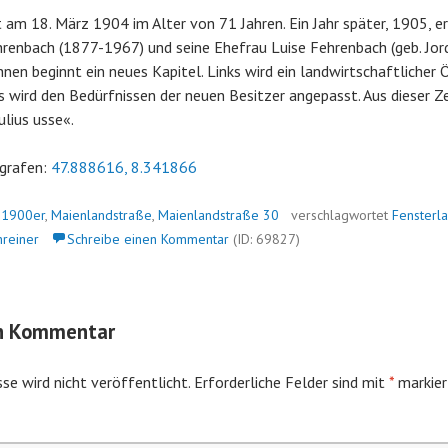
bt am 18. März 1904 im Alter von 71 Jahren. Ein Jahr später, 1905, 
hrenbach (1877-1967) und seine Ehefrau Luise Fehrenbach (geb. Jo
hnen beginnt ein neues Kapitel. Links wird ein landwirtschaftlicher
 wird den Bedürfnissen der neuen Besitzer angepasst. Aus dieser 
lius usse«.
grafen:
47.888616, 8.341866
n
1900er
,
Maienlandstraße
,
Maienlandstraße 30
verschlagwortet
Fensterl
hreiner
Schreibe einen Kommentar
(ID: 69827)
en Kommentar
se wird nicht veröffentlicht.
Erforderliche Felder sind mit
*
markier