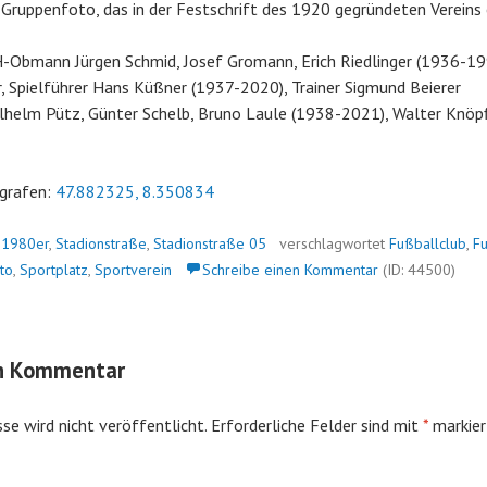
n Gruppenfoto, das in der Festschrift des 1920 gegründeten Vereins 
-Obmann Jürgen Schmid, Josef Gromann, Erich Riedlinger (1936-19
er, Spielführer Hans Küßner (1937-2020), Trainer Sigmund Beierer
lhelm Pütz, Günter Schelb, Bruno Laule (1938-2021), Walter Knöpfl
grafen:
47.882325, 8.350834
n
1980er
,
Stadionstraße
,
Stadionstraße 05
verschlagwortet
Fußballclub
,
Fu
to
,
Sportplatz
,
Sportverein
Schreibe einen Kommentar
(ID: 44500)
en Kommentar
se wird nicht veröffentlicht.
Erforderliche Felder sind mit
*
markier