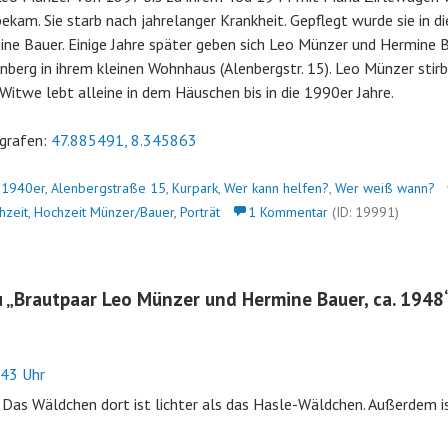
ekam. Sie starb nach jahrelanger Krankheit. Gepflegt wurde sie in di
ne Bauer. Einige Jahre später geben sich Leo Münzer und Hermine B
berg in ihrem kleinen Wohnhaus (Alenbergstr. 15). Leo Münzer stir
 Witwe lebt alleine in dem Häuschen bis in die 1990er Jahre.
grafen:
47.885491, 8.345863
n
1940er
,
Alenbergstraße 15
,
Kurpark
,
Wer kann helfen?
,
Wer weiß wann?
hzeit
,
Hochzeit Münzer/Bauer
,
Porträt
1 Kommentar
(ID: 19991)
 „
Brautpaar Leo Münzer und Hermine Bauer, ca. 1948
43 Uhr
k. Das Wäldchen dort ist lichter als das Hasle-Wäldchen. Außerdem i