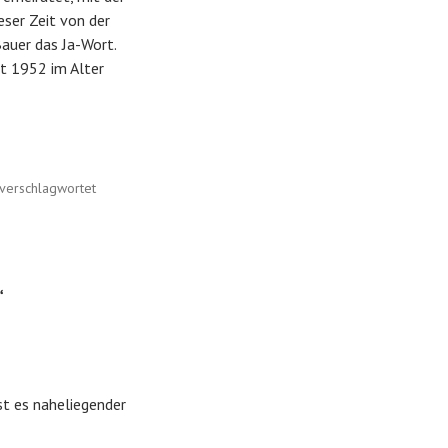
eser Zeit von der
auer das Ja-Wort.
bt 1952 im Alter
verschlagwortet
“
st es naheliegender