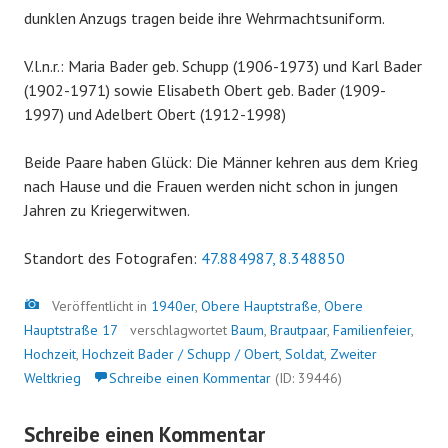
dunklen Anzugs tragen beide ihre Wehrmachtsuniform.
V.l.n.r.: Maria Bader geb. Schupp (1906-1973) und Karl Bader
(1902-1971) sowie Elisabeth Obert geb. Bader (1909-
1997) und Adelbert Obert (1912-1998)
Beide Paare haben Glück: Die Männer kehren aus dem Krieg
nach Hause und die Frauen werden nicht schon in jungen
Jahren zu Kriegerwitwen.
Standort des Fotografen:
47.884987, 8.348850
Bild
Veröffentlicht in
1940er
,
Obere Hauptstraße
,
Obere
Hauptstraße 17
verschlagwortet
Baum
,
Brautpaar
,
Familienfeier
,
Hochzeit
,
Hochzeit Bader / Schupp / Obert
,
Soldat
,
Zweiter
Weltkrieg
Schreibe einen Kommentar
(ID: 39446)
Schreibe einen Kommentar