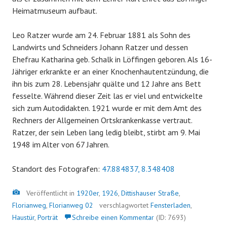
Heimatmuseum aufbaut.
Leo Ratzer wurde am 24. Februar 1881 als Sohn des
Landwirts und Schneiders Johann Ratzer und dessen
Ehefrau Katharina geb. Schalk in Löffingen geboren. Als 16-
Jähriger erkrankte er an einer Knochenhautentzündung, die
ihn bis zum 28. Lebensjahr quälte und 12 Jahre ans Bett
fesselte. Während dieser Zeit las er viel und entwickelte
sich zum Autodidakten. 1921 wurde er mit dem Amt des
Rechners der Allgemeinen Ortskrankenkasse vertraut.
Ratzer, der sein Leben lang ledig bleibt, stirbt am 9. Mai
1948 im Alter von 67 Jahren.
Standort des Fotografen:
47.884837, 8.348408
Bild
Veröffentlicht in
1920er
,
1926
,
Dittishauser Straße
,
Florianweg
,
Florianweg 02
verschlagwortet
Fensterladen
,
Haustür
,
Porträt
Schreibe einen Kommentar
(ID: 7693)