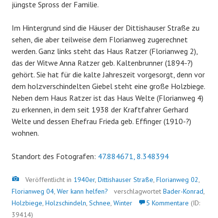
jüngste Spross der Familie.
Im Hintergrund sind die Häuser der Dittishauser Straße zu
sehen, die aber teilweise dem Florianweg zugerechnet
werden. Ganz links steht das Haus Ratzer (Florianweg 2),
das der Witwe Anna Ratzer geb. Kaltenbrunner (1894-?)
gehört. Sie hat für die kalte Jahreszeit vorgesorgt, denn vor
dem holzverschindelten Giebel steht eine große Holzbiege.
Neben dem Haus Ratzer ist das Haus Welte (Florianweg 4)
zu erkennen, in dem seit 1938 der Kraftfahrer Gerhard
Welte und dessen Ehefrau Frieda geb. Effinger (1910-?)
wohnen.
Standort des Fotografen:
47.884671, 8.348394
Bild
Veröffentlicht in
1940er
,
Dittishauser Straße
,
Florianweg 02
,
Florianweg 04
,
Wer kann helfen?
verschlagwortet
Bader-Konrad
,
Holzbiege
,
Holzschindeln
,
Schnee
,
Winter
5 Kommentare
(ID:
39414)