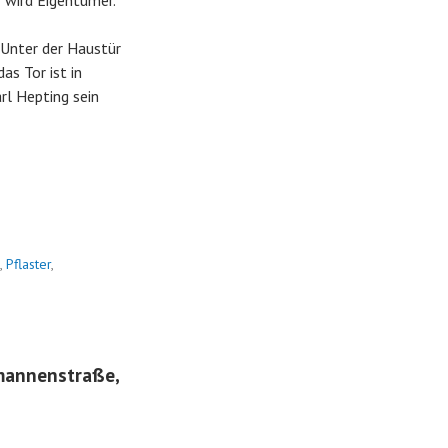
 wird Eigentümer.
Unter der Haustür
s Tor ist in
rl Hepting sein
,
Pflaster
,
emannenstraße,