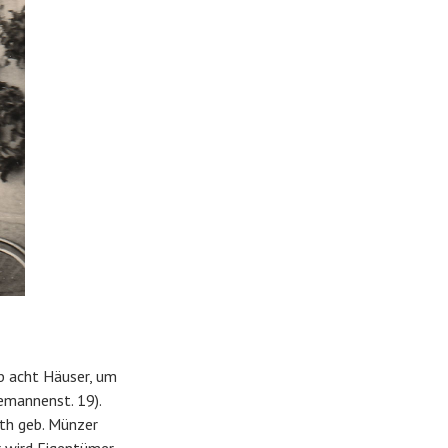
b acht Häuser, um
emannenst. 19).
eth geb. Münzer