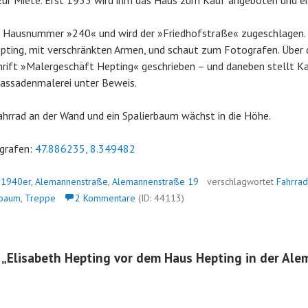
zur Miete. Erst 1933 wird ihm das Haus zum Kauf angeboten und er
e Hausnummer »240« und wird der »Friedhofstraße« zugeschlagen. 
pting, mit verschränkten Armen, und schaut zum Fotografen. Über da
rift »Malergeschäft Hepting« geschrieben – und daneben stellt Ka
Fassadenmalerei unter Beweis.
ahrrad an der Wand und ein Spalierbaum wächst in die Höhe.
grafen:
47.886235, 8.349482
n
1940er
,
Alemannenstraße
,
Alemannenstraße 19
verschlagwortet
Fahrrad
rbaum
,
Treppe
2 Kommentare
(ID: 44113)
 „
Elisabeth Hepting vor dem Haus Hepting in der Al