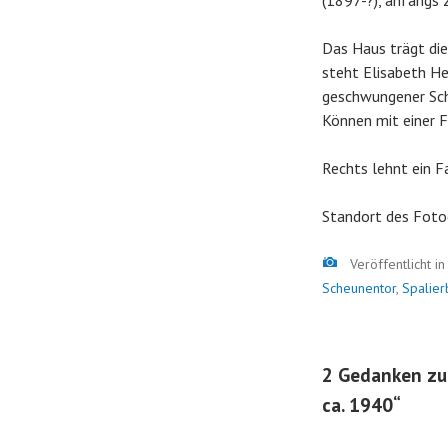
(1897-?), anfangs 
Das Haus trägt di
steht Elisabeth He
geschwungener Sch
Können mit einer 
Rechts lehnt ein F
Standort des Foto
Bild
Veröffentlicht i
Scheunentor
,
Spalie
2 Gedanken zu
ca. 1940
“