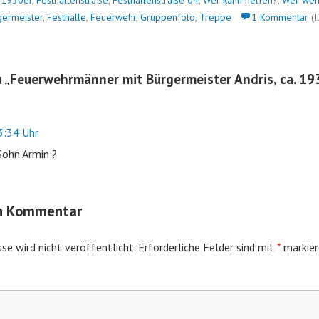
n
1930er
,
Festhallenstraße
,
Festhallenstraße 04
,
Wer kann helfen?
,
Wer wei
germeister
,
Festhalle
,
Feuerwehr
,
Gruppenfoto
,
Treppe
1 Kommentar
(I
 „
Feuerwehrmänner mit Bürgermeister Andris, ca. 19
:34 Uhr
 Sohn Armin ?
en Kommentar
se wird nicht veröffentlicht.
Erforderliche Felder sind mit
*
markier