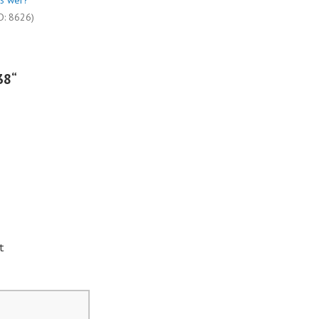
ß wer?
D: 8626)
38
“
t