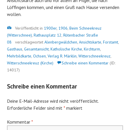
Ansichtskarte auch und vor allem an Pilger, die nach
Löffingen kommen, und einen Gruß nach Hause versenden
wollen.
Bild
Veröffentlicht in
1900er
,
1906
,
Beim Schneekreuz
(Witterschnee)
,
Rathausplatz 12
,
Rötenbacher Straße
08
verschlagwortet
Alenbergwäldchen
,
Ansichtskarte
,
Forstamt
,
Gasthaus
,
Gesamtansicht
,
Katholische Kirche
,
Kirchturm
,
Mehrbildkarte
,
Ochsen
,
Verlag R. Märklin
,
Witterschneekreuz
,
Witterschneekreuz (Kirche)
Schreibe einen Kommentar
(ID:
14017)
Schreibe einen Kommentar
Deine E-Mail-Adresse wird nicht veröffentlicht.
Erforderliche Felder sind mit
*
markiert
Kommentar
*