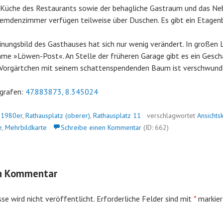
e Küche des Restaurants sowie der behagliche Gastraum und das 
remdenzimmer verfügen teilweise über Duschen. Es gibt ein Etagen
nungsbild des Gasthauses hat sich nur wenig verändert. In großen 
me »Löwen-Post«. An Stelle der früheren Garage gibt es ein Gesch
 Vorgärtchen mit seinem schattenspendenden Baum ist verschwund
grafen:
47.883873, 8.345024
n
1980er
,
Rathausplatz (oberer)
,
Rathausplatz 11
verschlagwortet
Ansichts
e
,
Mehrbildkarte
Schreibe einen Kommentar
(ID: 662)
en Kommentar
se wird nicht veröffentlicht.
Erforderliche Felder sind mit
*
markier