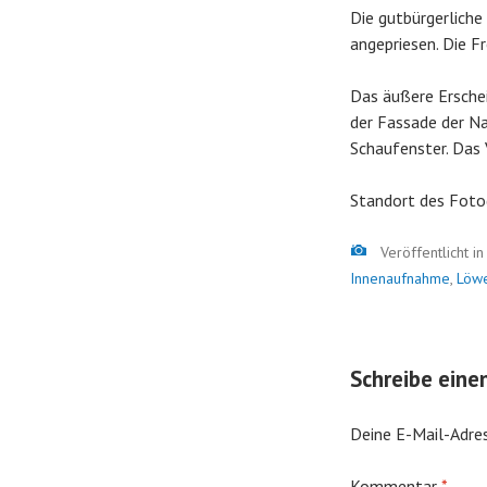
Die gutbürgerlich
angepriesen. Die F
Das äußere Erschei
der Fassade der Na
Schaufenster. Das
Standort des Foto
Bild
Veröffentlicht i
Innenaufnahme
,
Löw
Schreibe ein
Deine E-Mail-Adres
Kommentar
*