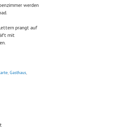
Nebenzimmer werden
bad.
Lettern prangt auf
äft mit
en.
karte
,
Gasthaus
,
t