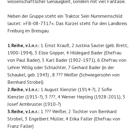
wissenschaftlicher Genauigkeit, sondern mit viel Fantasie.
Neben der Gruppe steht ein Traktor. Sein Nummernschild
lautet: »FB-08-7317«. Das Kürzel steht für den Landkreis
Freiburg im Breisgau.
1.Reihe, v.l.n.r.:
1 Ernst Krauß, 2 Justina Sauter (geb. Brett,
1900-1994), 3 Elise Göpper, 4 Hildegard Bader (Ehefrau
von Paul Bader), 5 Karl Bader (1902-1971), 6 Ehefrau von
Lehrer Willig oder Schlachter, 7 Gerhard Bader (in der
Schaukel, geb. 1943) , 8 ??? Weißer (Schwiegersohn von
Bernhard Strobel)
2.Reihe, v.l.n.r.:
1 August Kienzler (1914-?), 2 Sofie
Kienzler (1915-?), 3 ???, 4 Werner Hepting (1928-2011), 5
Josef Armbruster (1910-?)
3.Reihe, v.l.n.r.:
1 ??? Weißer, 2 Tochter von Bernhard
Strobel, 3 Engelbert Müller, 4 Erika Faller (Ehefrau von
Franz Faller)